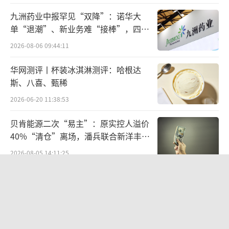
创资本、优山资本等，其中，B轮融资金额超2
九洲药业中报罕见“双降”：诺华大
亿人民币。
单“退潮”、新业务难“接棒”，四大
难关待闯
2026-08-06 09:44:11
得到资本加持，Blueglass加大了在全国开
店的步伐，2020年8月，与lululemon的合作店
华网测评丨杯装冰淇淋测评：哈根达
进入上海市场；2021年3月，合作店进入杭州市
斯、八喜、甄稀
场；2022年5月，进军华南市场，在深圳万象天
2026-06-20 11:38:53
地开设了门店。
贝肯能源二次“易主”：原实控人溢价
40%“清仓”离场，潘兵联合新洋丰、
Blueglass一方面和lululemon深度合作，
宏科百世拟入主
2026-08-05 14:11:25
树立高端、健康的品牌形象，另一方面又凭借
精准的社交媒体投放，进行用户拉新和品牌推
欣天科技易主背后藏六年对赌，“华为
广，同时将产品融入到健康生活方式的新场景
概念+AI营销”溢价难掩52亿重资产考
验
中，进一步强化健康、时尚的用户心智，逐渐
2026-08-05 14:14:15
成为现制酸奶领域的网红品牌。