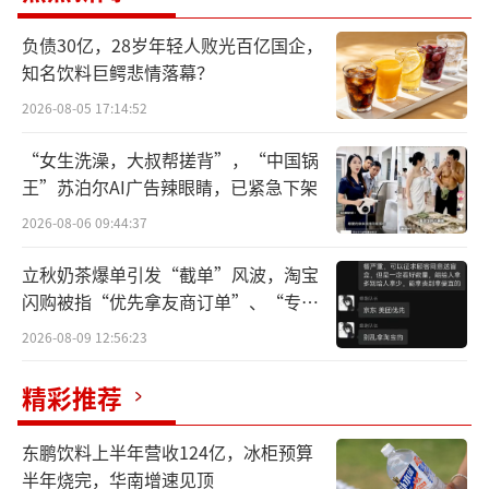
种行业乱象。不仅头部品牌茉酸奶旗下多家加
负债30亿，28岁年轻人败光百亿国企，
盟店被媒体曝光使用过期原料、更换效期标
知名饮料巨鳄悲情落幕？
签、偷工减料等情况。另一品牌Blueglass也因
2026-08-05 17:14:52
低俗擦边广告，引得监管部门出手。
“女生洗澡，大叔帮搓背”，“中国锅
不仅如此，Blueglass在营销宣传上还剑走
王”苏泊尔AI广告辣眼睛，已紧急下架
偏锋，不断强化其“喷射”属性，试图吸引更
2026-08-06 09:44:37
多愿意“尝鲜”的消费者。鳌头财经注意到，
立秋奶茶爆单引发“截单”风波，淘宝
在小红书、微博等社交平台上，喝完Blueglass
闪购被指“优先拿友商订单”、“专挑
酸奶变“喷射侠”的帖子也得到很多消费者认
贵的拿”
2026-08-09 12:56:23
同。
精彩推荐
或许，有着美食界“喷射战士”之称的华
莱士遇到了对手。
东鹏饮料上半年营收124亿，冰柜预算
半年烧完，华南增速见顶