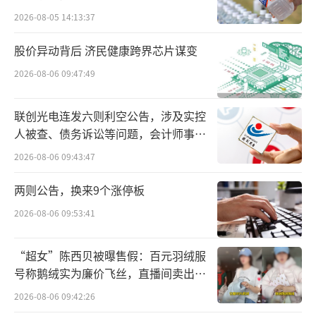
网红酸奶Blueglass的前世今生
2026-08-05 14:13:37
天眼查APP显示，Blueglass创立于2012
股价异动背后 济民健康跨界芯片谋变
年，中文名为阿秋拉尕，隶属于北京悦活餐饮
2026-08-06 09:47:49
管理有限公司（以下简称“北京悦活餐
饮”），创始人谷勇——同样担任北京悦活餐饮
联创光电连发六则利空公告，涉及实控
人被查、债务诉讼等问题，会计师事务
法定代表人。
所曾出具“保留意见”
2026-08-06 09:43:47
每一个网红品牌似乎都标配着一个充满情
两则公告，换来9个涨停板
怀的故事。根据Blueglass官网显示，创始人谷
勇在青海藏区曾看到一位卖酸奶的老奶奶，幸
2026-08-06 09:53:41
福的笑容让他深受感动，于是决定把青藏地区
“超女”陈西贝被曝售假：百元羽绒服
的好酸奶带到都市，把快乐分享给更多的人。
号称鹅绒实为廉价飞丝，直播间卖出超
百万元
2026-08-06 09:42:26