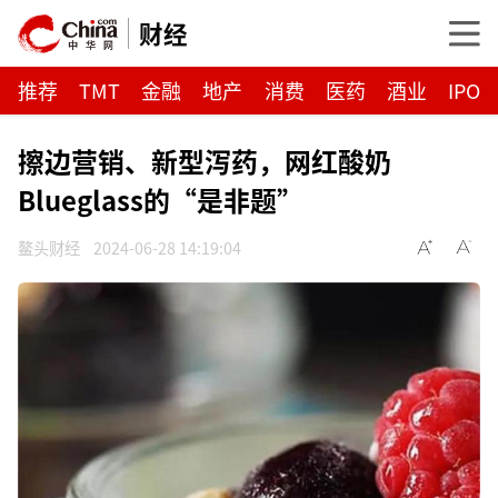
财经
推荐
TMT
金融
地产
消费
医药
酒业
IPO
擦边营销、新型泻药，网红酸奶
Blueglass的“是非题”
鳌头财经
2024-06-28 14:19:04