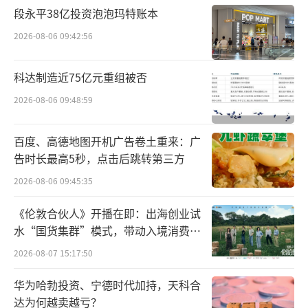
段永平38亿投资泡泡玛特账本
2026-08-06 09:42:56
科达制造近75亿元重组被否
2026-08-06 09:48:59
百度、高德地图开机广告卷土重来：广
不过，有行业垂直媒体扒出为Blueglass提
告时长最高5秒，点击后跳转第三方
供奶源的牧场在山东，双方以合作的形式向Blu
2026-08-06 09:45:35
eglass提供原料奶。那么Blueglass官网上宣
称“把青藏地区的好酸奶带到都市”的说法值
《伦敦合伙人》开播在即：出海创业试
水“国货集群”模式，带动入境消费反
得深思。
向种草
2026-08-07 15:17:50
2012年5月，Blueglass首家门店在北京华
华为哈勃投资、宁德时代加持，天科合
贸购物中心开业，产品主打高端，售价最低的2
达为何越卖越亏？