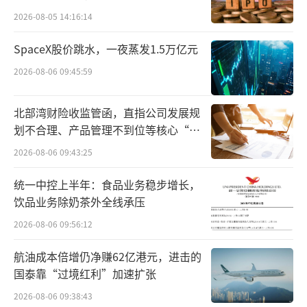
9.9元，最高超过40元。这种价格几乎吊打新茶
2026-08-05 14:16:14
饮界的奈雪的茶（02150.HK）、喜茶等高端品
牌。因此，Blueglass被一众网友称作酸奶界
SpaceX股价跳水，一夜蒸发1.5万亿元
的“爱马仕”。
2026-08-06 09:45:59
成立之初，Blueglass主要集中在北京市
北部湾财险收监管函，直指公司发展规
场，随着新茶饮赛道的持续火热，现制酸奶的
划不合理、产品管理不到位等核心“痛
点”
热度不断攀升。根据红餐产业研究院发布的
2026-08-06 09:43:25
《现制酸奶品类发展报告2023》显示，从2019
统一中控上半年：食品业务稳步增长，
年开始，酸奶相关的企业注册量迅速攀升，在
饮品业务除奶茶外全线承压
此背景下，包括Blueglass在内的现制酸奶品牌
2026-08-06 09:56:12
逐渐进入快速发展期，并受到资本青睐。
航油成本倍增仍净赚62亿港元，进击的
Blueglass在2020年4月、2021年7月先后
国泰靠“过境红利”加速扩张
完成A轮、B轮融资，投资方包括愉悦资本、华
2026-08-06 09:38:43