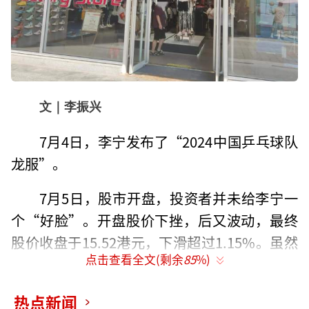
文｜李振兴
7月4日，李宁发布了“2024中国乒乓球队
龙服”。
7月5日，股市开盘，投资者并未给李宁一
个“好脸”。开盘股价下挫，后又波动，最终
股价收盘于15.52港元，下滑超过1.15%。虽然
点击查看全文(剩余
85
%)
降幅不大，但延续了前一天的下滑趋势。
过去的半年，李宁市值又蒸发了近25%。
热点新闻