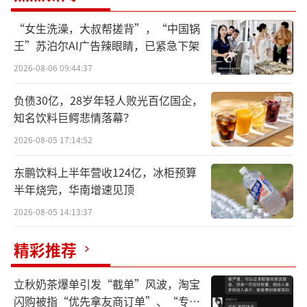
2000年、2004年，李宁也曾作为奥运颁奖
“女生洗澡，大叔帮搓背”，“中国锅
服装。但2012年后，安踏不断加码运动属性，
王”苏泊尔AI广告辣眼睛，已紧急下架
成为了中国奥运代表队的颁奖服。2018年，李
2026-08-06 09:44:37
宁抓住了“国潮”风，再次崛起，但在业内人
负债30亿，28岁年轻人败光百亿国企，
士看来，李宁虽然迎来了业绩的恢复增长，但
知名饮料巨鳄悲情落幕？
本来的运动属性削弱了。岁让这两年李宁也在
2026-08-05 17:14:52
再次强化运动属性，但“基因突变”后，李宁
东鹏饮料上半年营收124亿，冰柜预算
难以回到曾经的C位。
半年烧完，华南增速见顶
脱离C位
2026-08-05 14:13:37
曾经独领风骚的李宁，只能在单个奥运项
精彩推荐
目上做些文章。
立秋奶茶爆单引发“截单”风波，淘宝
7月4日，李宁乒乓球产品发布会在成都举
闪购被指“优先拿友商订单”、“专挑