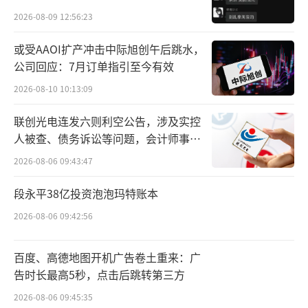
贵的拿”
行。在成都集训的中国乒乓球队运动员、教练
2026-08-09 12:56:23
员全部到场，共同见证“2024中国乒乓球队龙
或受AAOI扩产冲击中际旭创午后跳水，
服”发布。
公司回应：7月订单指引至今有效
2026-08-10 10:13:09
本次发布会的主题是“以我为名为国而
战”，现场共发布了三款“龙服”。“龙
联创光电连发六则利空公告，涉及实控
服”采用废旧纺织品循环利用技术，用环保纱
人被查、债务诉讼等问题，会计师事务
所曾出具“保留意见”
线制成。
2026-08-06 09:43:47
段永平38亿投资泡泡玛特账本
值得李宁骄傲的是，乒乓球作为国球，自2
000年悉尼奥运会到2024年巴黎，李宁品牌为
2026-08-06 09:42:56
国家乒乓球队设计的“龙服”走过了24年。
百度、高德地图开机广告卷土重来：广
从李宁官网图片可以看到，李宁还为中国
告时长最高5秒，点击后跳转第三方
跳水队和射击队提供了运动服装装备。
2026-08-06 09:45:35