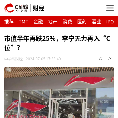
财经
推荐
TMT
金融
地产
消费
医药
酒业
IPO
市值半年再跌25%，李宁无力再入“C
位”？
中华网财经
2024-07-05 17:33:49