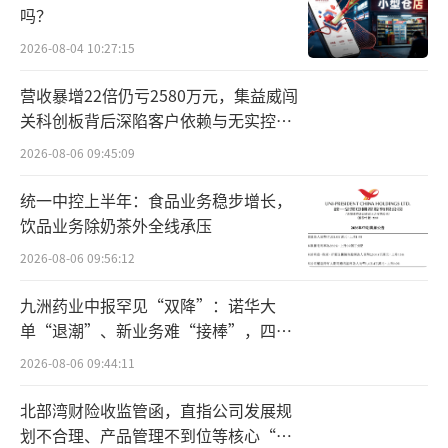
不过，中国的另一品牌安踏正在慢慢崛
吗？
起，且在中国市场与奥运的联系越来越紧密。
2026-08-04 10:27:15
2024年6月25日，安踏携手中国奥委会，
营收暴增22倍仍亏2580万元，集益威闯
在北京首钢园正式发布2024年巴黎奥运会中国
关科创板背后深陷客户依赖与无实控人
困局
体育代表团领奖装备。
2026-08-06 09:45:09
从2012年伦敦奥运会，安踏首次成为中国
统一中控上半年：食品业务稳步增长，
饮品业务除奶茶外全线承压
体育代表团奥运领奖服，12年间中国体育代表
团领奖服出现在伦敦、索契、里约、平昌、东
2026-08-06 09:56:12
京、北京的夏季和冬季奥运赛场上。
九洲药业中报罕见“双降”：诺华大
单“退潮”、新业务难“接棒”，四大
两个品牌的对比，李宁远离奥运C位赞助，
难关待闯
2026-08-06 09:44:11
安踏接替了李宁的位置。在营收规模上，2023
年营收275.98亿元，不足安踏2023年营收623.5
北部湾财险收监管函，直指公司发展规
划不合理、产品管理不到位等核心“痛
6亿元的一半。