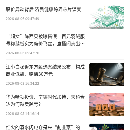
尴尬的却是李宁与中国奥运的关联越来越
股价异动背后 济民健康跨界芯片谋变
少。2000年和2004年的悉尼和雅典奥运会上，
2026-08-06 09:47:49
李宁曾是奥运代表队的颁奖服。并且，2008
“超女”陈西贝被曝售假：百元羽绒服
年，李宁本人飞天点燃奥运火炬，且李宁还赞
号称鹅绒实为廉价飞丝，直播间卖出超
助中央电视台所有报道奥运会的主播以及记者
百万元
2026-08-06 09:42:26
的服装，不断出现在全国、全世界观众面前。
李宁还赞助了跳水队、体操队、射击队、乒乓
江小白起诉东方甄选案结果公布：构成
球队。
商业诋毁，赔偿30万元
2026-08-03 16:34:22
高度决定了收入，2009年，李宁净利润达
华为哈勃投资、宁德时代加持，天科合
9.45亿元，同比上涨31%。2010年，李宁营业
达为何越卖越亏？
收入达94.85亿元，并且超过阿迪达斯成为中国
2026-08-05 14:16:14
市场市占率第二的品牌。
红火的酒水闪电仓是来“割韭菜”的