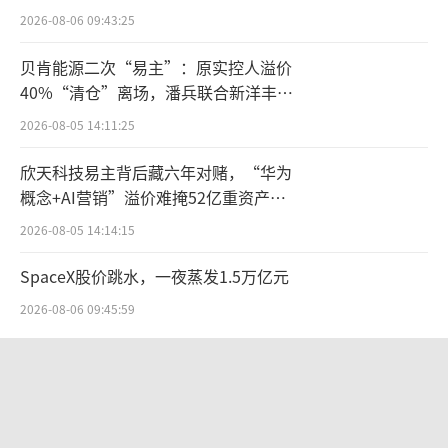
点”
2026-08-06 09:43:25
在资深品牌管理专家、上海良栖品牌管理
贝肯能源二次“易主”：原实控人溢价
有限公司创始人程伟雄看来，近几年国潮之风
40%“清仓”离场，潘兵联合新洋丰、
在产品在推广、设计等方面同质化现象严重，
宏科百世拟入主
2026-08-05 14:11:25
对李宁带来冲击。安踏多品牌矩阵形成协同效
应。其高端品牌符合消费升级趋势，拉开了与
欣天科技易主背后藏六年对赌，“华为
概念+AI营销”溢价难掩52亿重资产考
其他本土品牌的竞争差距。
验
2026-08-05 14:14:15
运动“基因突变”
SpaceX股价跳水，一夜蒸发1.5万亿元
李宁的没落从2011年开始。当年，李宁还
2026-08-06 09:45:59
在盈利，不过净利润大幅降至3.86亿元。2012
年-2014年，李宁营收上下波动，净利润却连续
字节 Seedance 爆火背后，藏着一只
50 亿美元的独角兽
三年亏损，累亏超30亿元。仅2012年一年，李
宁关店1821家。
2026-08-10 10:41:25