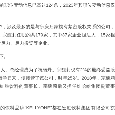
莉的职位变动信息已高达124条，2023年其职位变动信息仅
中，涉及最多的是与宗庆后家族有紧密股权关系的公司，
宗馥莉任职的共179家，其中37家企业担法人，15家担
哈启力、启力投资等企业。
下。
法人、总经理成为了祝丽丹。宗馥莉仅有2%的最终受益股
莉留学归来，便接管了该公司，时年25岁。2018年，宗馥莉
红胜饮料的董事长。宗馥莉后又担任娃哈哈集团副董事
饮料品牌“KELLYONE”都在宏胜饮料集团有限公司旗