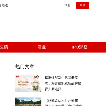
方频道
注册
登录
医药
酒业
IPO观察
热门文章
精准适配新生代喂养需
求，海普诺凯双新品解锁
育儿新选择！
《伦敦合伙人》开播在