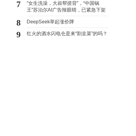
7
“女生洗澡，大叔帮搓背”，“中国锅
王”苏泊尔AI广告辣眼睛，已紧急下架
8
DeepSeek举起涨价牌
9
红火的酒水闪电仓是来“割韭菜”的吗？