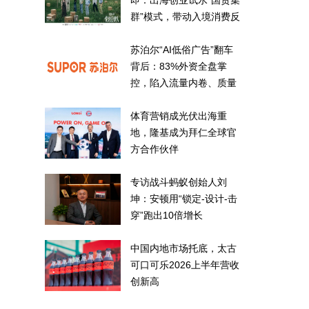
即：出海创业试水“国货集
群”模式，带动入境消费反
向种草
苏泊尔“AI低俗广告”翻车
背后：83%外资全盘掌
控，陷入流量内卷、质量
频发的负循环
体育营销成光伏出海重
地，隆基成为拜仁全球官
方合作伙伴
专访战斗蚂蚁创始人刘
坤：安顿用“锁定-设计-击
穿”跑出10倍增长
中国内地市场托底，太古
可口可乐2026上半年营收
创新高