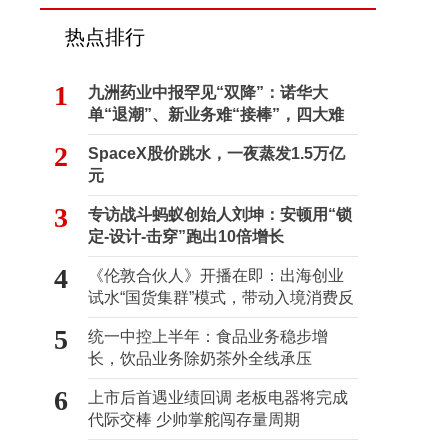
热点排行
1
九洲药业中报罕见“双降”：诺华大
单“退潮”、新业务难“接棒”，四大难
关待闯
2
SpaceX股价跳水，一夜蒸发1.5万亿
元
3
专访战斗蚂蚁创始人刘坤：安顿用“锁
定-设计-击穿”跑出10倍增长
4
《伦敦合伙人》开播在即：出海创业
试水“国货集群”模式，带动入境消费反
向种草
5
统一中控上半年：食品业务稳步增
长，饮品业务除奶茶外全线承压
6
上市后首遇业绩回调 老板电器将完成
代际交棒 少帅掌舵闯存量周期