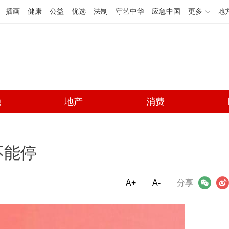
插画
健康
公益
优选
法制
守艺中华
应急中国
更多
地
融
地产
消费
不能停
A+
微信
A-
微博
分享