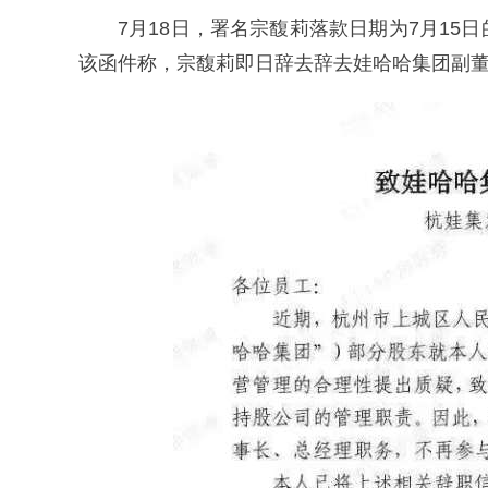
7月18日，署名宗馥莉落款日期为7月1
该函件称，宗馥莉即日辞去辞去娃哈哈集团副