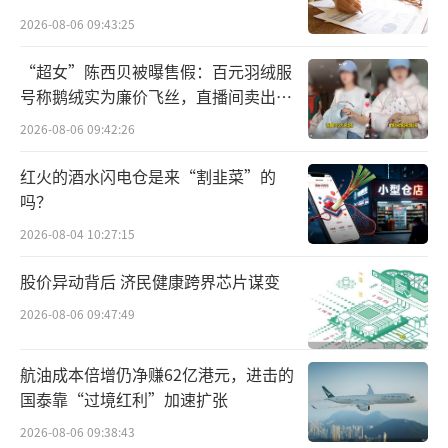
《接受财务资助暨关联交易公告》，根据披露
点”
2026-08-06 09:43:25
的内容显示，自2023年8月份至目前，丹化科技
“超女”陈西贝被曝售假：百元羽绒服
原控股股东、现第二大股东丹化集团累计向公
号称鹅绒实为廉价飞丝，直播间卖出超
司提供7笔共计1.51亿元的财务资助，年化利率
百万元
2026-08-06 09:42:26
在6.5%至7%之间，远高于同期的LPR3.45%报
价。
红火的酒水闪电仓是来“割韭菜”的
吗？
但上述借款公司未能按期偿还，并延期到2
2026-08-04 10:27:15
026年3月31日，按照展期后的利息测算，丹化
股价异动背后 济民健康跨界芯片谋变
科技每年光是利息就要还1026.5万元。如此高
利率的贷款自然也引起了争议。
2026-08-06 09:47:49
对于这笔延期的高息贷款，上市公司方面
航油成本倍增仍净赚62亿港元，进击的
却有着自己的委屈。丹化科技方面表示，“因
国泰靠“过境红利”加速扩张
公司连续多年亏损，难以从金融机构获得足够
2026-08-06 09:38:43