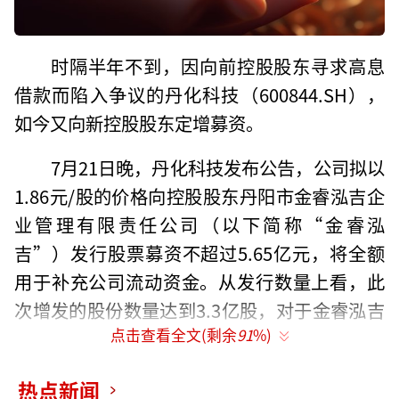
时隔半年不到，因向前控股股东寻求高息
借款而陷入争议的丹化科技（600844.SH），
如今又向新控股股东定增募资。
7月21日晚，丹化科技发布公告，公司拟以
1.86元/股的价格向控股股东丹阳市金睿泓吉企
业管理有限责任公司（以下简称“金睿泓
吉”）发行股票募资不超过5.65亿元，将全额
用于补充公司流动资金。从发行数量上看，此
次增发的股份数量达到3.3亿股，对于金睿泓吉
点击查看全文(剩余
91
%)
来说，能够以低于股价的价格，巩固上市公司
的控制权，但这也无形中摊薄了近5万名中小股
热点新闻
东的权益。