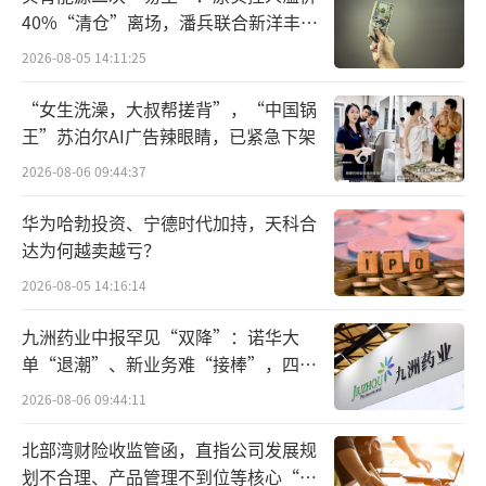
了4个月。今年3月，金睿泓吉通过协议转让，
40%“清仓”离场，潘兵联合新洋丰、
宏科百世拟入主
受让丹化集团15250万股A股股份，成为丹化科
2026-08-05 14:11:25
技新的控股股东，当时的交易价格为3.23元/
“女生洗澡，大叔帮搓背”，“中国锅
股，转让价款为4.93亿元。通过此次股权转
王”苏泊尔AI广告辣眼睛，已紧急下架
让，于泽国通过金睿泓吉掌握公司15%表决
2026-08-06 09:44:37
权，为公司的实际控制人。
华为哈勃投资、宁德时代加持，天科合
如果此次定增完成，于泽国在丹化科技上
达为何越卖越亏？
的投资将超过10个亿，于泽国家族在丹化科技
2026-08-05 14:16:14
的控制权也将更加稳定。
九洲药业中报罕见“双降”：诺华大
单“退潮”、新业务难“接棒”，四大
从公司的角度看，这已经不是丹化科技近
难关待闯
2026-08-06 09:44:11
期内第一次向控股股东“求助”了。
北部湾财险收监管函，直指公司发展规
今年4月3日，丹化科技突然披露了一份
划不合理、产品管理不到位等核心“痛