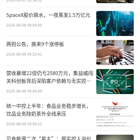
司的生意或许是失败的。
SpaceX股价跳水，一夜蒸发1.5万亿元
咬定内源融资，高息关联借款+定增
2026-08-06 09:45:59
根据此次披露的信息显示，丹化科技本次
两则公告，换来9个涨停板
定增的对象为公司的控股股东金睿泓吉，拟募
2026-08-06 09:53:41
资总额不超过5.65亿元。此次定增，金睿泓吉
的认购价为1.86元/股，该价格低于目前公司的
营收暴增22倍仍亏2580万元，集益威闯
股价。如果按本次股票发行上限30350万股计
关科创板背后深陷客户依赖与无实控人
困局
算，发行完成后，金睿泓吉直接持有公司45600
2026-08-06 09:45:09
万股，持股比例提升至34.54%，于泽国通过金
统一中控上半年：食品业务稳步增长，
睿泓吉及其一致行动人控制公司34.55%表决
饮品业务除奶茶外全线承压
权。
2026-08-06 09:56:12
而这距离金睿泓吉成为新的实控人才过去
贝肯能源二次“易主”：原实控人溢价