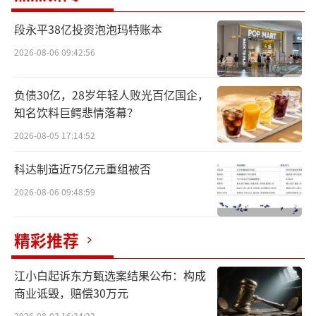
段永平38亿投资泡泡玛特账本
事实上，丹化科技“资金饥渴症”早已显
现，公司原控股股东、现第二大股东丹化集团
2026-08-06 09:42:56
在近半年内已累计向其提供财务资助1.51亿
负债30亿，28岁年轻人败光百亿国企，
元，但公司无法在规定时间还清并且延期。究
知名饮料巨鳄悲情落幕？
其原因，或许和其低迷的主业有关，作为主营
2026-08-05 17:14:52
乙二醇和草酸的老牌化工企业，丹化科技产品
结构单一，随着近些年中国乙二醇的产能供给
科达制造近75亿元重组被否
过剩，公司亏损的缺口不断扩大。
2026-08-06 09:48:59
在巨大的财务压力下，丹化科技又把希望
精彩推荐
寄托于新的控股股东身上。但在控制权转让
中，金睿泓吉截至目前已经浮亏约1.1亿元，而
江小白起诉东方甄选案结果公布：构成
此次又要拿出5.65亿元，如果不能解决上市公
商业诋毁，赔偿30万元
司盈利的问题，在短期内来看这笔收购上市公
2026-08-03 16:34:22