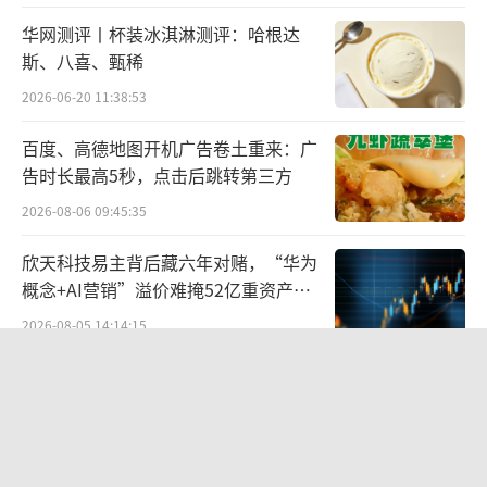
的融资贷款。尽管借款利率高于贷款市场报价
华网测评丨杯装冰淇淋测评：哈根达
利率，但利率主要参考其融资成本，交易公
斯、八喜、甄稀
允，未损害公司及中小股东利益。”
2026-06-20 11:38:53
此笔借款未还，公司的资金又持续短缺，
百度、高德地图开机广告卷土重来：广
也就有了上述定增的事宜。
告时长最高5秒，点击后跳转第三方
2026-08-06 09:45:35
有意思的是，钛媒体APP梳理上述信息的
时候发现，在丹化科技控制权未变更之前，和
欣天科技易主背后藏六年对赌，“华为
概念+AI营销”溢价难掩52亿重资产考
控股股东之间的高息贷款事情，上市公司方面
验
2026-08-05 14:14:15
并未进行披露。反而在正式公告披露实控人变
更后，才火速抛出。这一动作也被外界解读为
东鹏饮料上半年营收124亿，冰柜预算
于泽国和金睿泓吉，在巩固控股权过程中，提
半年烧完，华南增速见顶
前释放风险。
2026-08-05 14:13:37