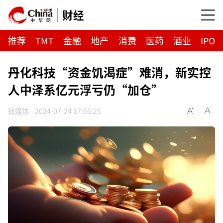
财经
推荐
TMT
金融
地产
消费
医药
酒业
IPO
丹化科技“资金饥渴症”难消，新实控
人中泽系亿元浮亏仍“加仓”
钛媒体
2024-07-24 17:56:25