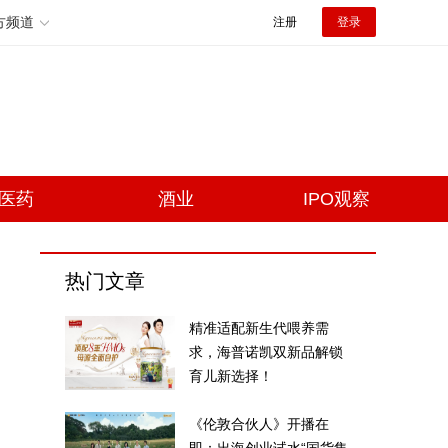
方频道
注册
登录
医药
酒业
IPO观察
热门文章
精准适配新生代喂养需
求，海普诺凯双新品解锁
育儿新选择！
《伦敦合伙人》开播在