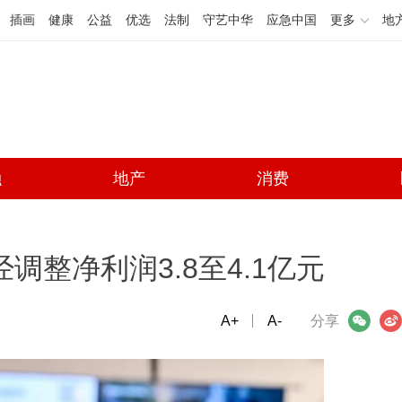
插画
健康
公益
优选
法制
守艺中华
应急中国
更多
地
融
地产
消费
调整净利润3.8至4.1亿元
A+
微信
A-
微博
分享