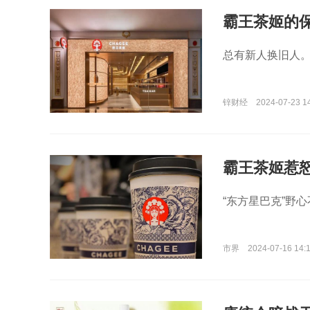
霸王茶姬的
总有新人换旧人
锌财经
2024-07-23 1
霸王茶姬惹
“东方星巴克”野
市界
2024-07-16 14: