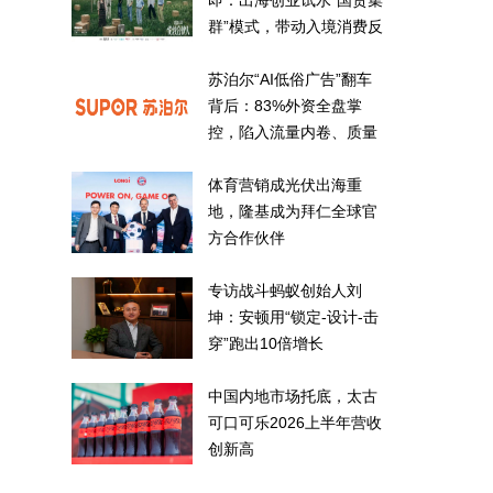
即：出海创业试水“国货集
群”模式，带动入境消费反
向种草
苏泊尔“AI低俗广告”翻车
背后：83%外资全盘掌
控，陷入流量内卷、质量
频发的负循环
体育营销成光伏出海重
地，隆基成为拜仁全球官
方合作伙伴
专访战斗蚂蚁创始人刘
坤：安顿用“锁定-设计-击
穿”跑出10倍增长
中国内地市场托底，太古
可口可乐2026上半年营收
创新高