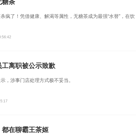
无糖茶
杀疯了！凭借健康、解渴等属性，无糖茶成为最强“水替”，在饮
。
0:56:42
员工离职被公示致歉
表示，涉事门店处理方式极不妥当。
15:17
，都在聊霸王茶姬