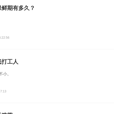
保鲜期有多久？
。
4:22:56
怒打工人
心不小。
17:13