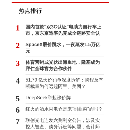
热点排行
1
国内首款“双3C认证”电助力自行车上
市，京东京造率先完成全链路安全认
证
2
SpaceX股价跳水，一夜蒸发1.5万亿
元
3
体育营销成光伏出海重地，隆基成为
拜仁全球官方合作伙伴
4
51.79 亿天价罚单深度拆解：携程反垄
断裁量为何远超阿里、美团？
5
DeepSeek举起涨价牌
6
红火的酒水闪电仓是来“割韭菜”的吗？
7
联创光电连发六则利空公告，涉及实
控人被查、债务诉讼等问题，会计师