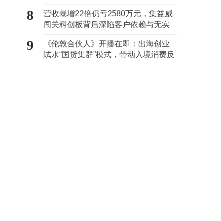
事务所曾出具“保留意见”
8
营收暴增22倍仍亏2580万元，集益威
闯关科创板背后深陷客户依赖与无实
控人困局
9
《伦敦合伙人》开播在即：出海创业
试水“国货集群”模式，带动入境消费反
向种草