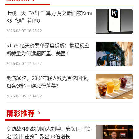
上线三天“榨干”算力 月之暗面被Kimi
事实上，昨日晚间，网络上就流传出一张
K3“逼”着IPO
有关于Justin&Julie Fitness老板以及中高层集
2026-08-07 16:25:22
体失联，被拖欠近2月工资的教练决定自救内容
51.79 亿天价罚单深度拆解：携程反垄
的通知。
断裁量为何远超阿里、美团？
2026-08-07 17:25:27
负债30亿，28岁年轻人败光百亿国企，
知名饮料巨鳄悲情落幕？
2026-08-05 17:14:52
精彩推荐
专访战斗蚂蚁创始人刘坤：安顿用“锁
定-设计-击穿”跑出10倍增长