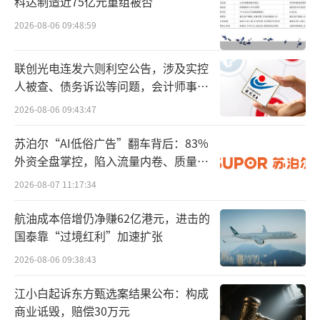
会员将面临退费难的问题。
科达制造近75亿元重组被否
2026-08-06 09:48:59
Justin&Julie Fitness是一家以团课业务为
主的新型健身房，号称“不办年卡、按次付
联创光电连发六则利空公告，涉及实控
费”。具体的，蓝鲸新闻了解到，该健身房确
人被查、债务诉讼等问题，会计师事务
实如其所宣传的不办年卡，但提供月卡与季卡
所曾出具“保留意见”
2026-08-06 09:43:47
服务，此外其消费者分为两种，一种是按次消
苏泊尔“AI低俗广告”翻车背后：83%
费，每节课均价集中在69、89两个档位；另一
外资全盘掌控，陷入流量内卷、质量频
种则是充值消费，根据其小程序，Justin&Juli
发的负循环
2026-08-07 11:17:34
e Fitness的储值卡名为“J&J PLUS卡”， 储
值档位有500元、2000元（增100元）以及5000
航油成本倍增仍净赚62亿港元，进击的
国泰靠“过境红利”加速扩张
元（增250元）。其中包含权益有课程95折、训
2026-08-06 09:38:43
练奖励券、生日券以及随时可退等。
江小白起诉东方甄选案结果公布：构成
商业诋毁，赔偿30万元