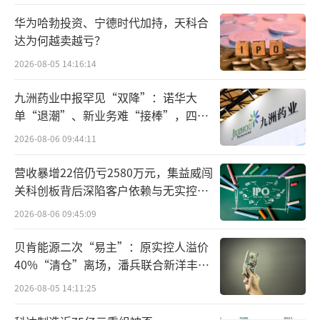
华为哈勃投资、宁德时代加持，天科合
根据通知内容，8月15日，Justin&Julie Fi
达为何越卖越亏？
tness教练突然接到通知，公司老板及中高层全
2026-08-05 14:16:14
部失联，公司后台人员也全部离职。现在整个
九洲药业中报罕见“双降”：诺华大
公司只剩下南东店（南京东路旗舰店），以及
单“退潮”、新业务难“接棒”，四大
五名教练。通知表示，Justin&Julie Fitness已
难关待闯
2026-08-06 09:44:11
拖欠教练们近两个月的工资（近10W）未发，
财务、人事也已全部突然离职。教练在公告中
营收暴增22倍仍亏2580万元，集益威闯
关科创板背后深陷客户依赖与无实控人
表示，“目前找不到任何门路投诉，在开会前
困局
我们甚至连发生了什么都依然不清楚（就是这
2026-08-06 09:45:09
么离谱）。”
贝肯能源二次“易主”：原实控人溢价
40%“清仓”离场，潘兵联合新洋丰、
除被拖欠的近10万员工工资外，Justin&J
宏科百世拟入主
2026-08-05 14:11:25
ulie Fitness的“失联事件”也引发了大批储值