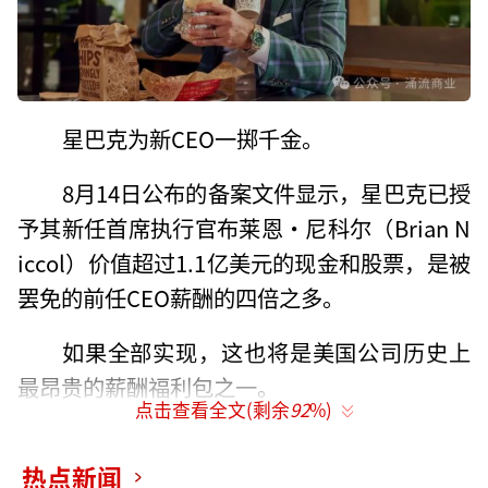
星巴克为新CEO一掷千金。
8月14日公布的备案文件显示，星巴克已授
予其新任首席执行官布莱恩·尼科尔（Brian N
iccol）价值超过1.1亿美元的现金和股票，是被
罢免的前任CEO薪酬的四倍之多。
如果全部实现，这也将是美国公司历史上
最昂贵的薪酬福利包之一。
点击查看全文(剩余
92
%)
以标普500指数公司CEO薪酬排名为参考，
1.1亿美元的薪酬超过了苹果CEO库克（6300万
热点新闻