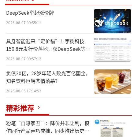
美元），达到与黑石集团苏世民（1.2亿美元）
DeepSeek举起涨价牌
相近的水平，苏世民在榜单上排名第三。
2026-08-07 09:55:11
具身智能迎来“定价锚”！宇树科技
150.8元发行价落地，获DeepSeek等豪
华战配加持
2026-08-07 09:57:12
负债30亿，28岁年轻人败光百亿国企，
知名饮料巨鳄悲情落幕？
2026-08-05 17:14:52
精彩推荐
Niccol和星巴克的合约签署于2024年8月1
粉笔“自曝家丑”：降价并非让利，模
1日，文件显示，Niccol将首先获得1000万美元
仿同行产品弄巧成拙，同步推出历史学
的签约奖金、7500万美元的股权赠予。这些股