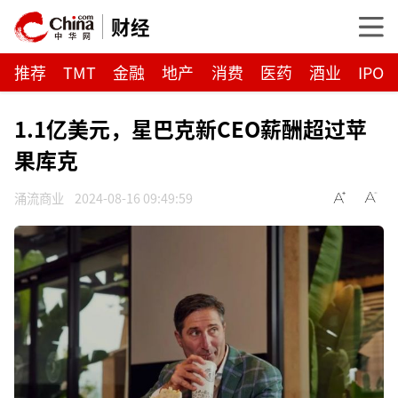
财经
推荐
TMT
金融
地产
消费
医药
酒业
IPO
1.1亿美元，星巴克新CEO薪酬超过苹
果库克
涌流商业
2024-08-16 09:49:59