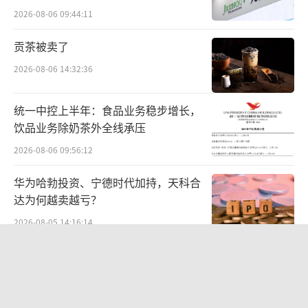
到加利福尼亚，亲自与Niccol见面。
难关待闯
2026-08-06 09:44:11
星巴克董事会亲自处理了整个招聘过程，
贡茶被卖了
只借用了少许外部顾问来完成步骤。流程的后
2026-08-06 14:32:36
期，董事会让创始人舒尔茨参与进来，舒尔茨
全心支持了新人选。
统一中控上半年：食品业务稳步增长，
饮品业务除奶茶外全线承压
Niccol在原公司Chipotle工作了6年，扭转
2026-08-06 09:56:12
了公司局面、成为行业表现最好的公司。星巴
华为哈勃投资、宁德时代加持，天科合
克为了吸引他跳槽，提供了首席执行官和董事
达为何越卖越亏？
会主席两个职位。
2026-08-05 14:16:14
一切落定之后，原CEO Laxman Narasimh
中报暴增777%-991%！多氟多涨停背
an在周日（8月11日）才被告知董事会的决
后：二季度利润环比暴跌50%-80%，
定。同一天，Niccol与星巴克签约。
是黄金坑还是陷阱？
2026-08-07 10:05:35