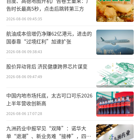
百度、高德地图开机广告卷土重来：广
告时长最高5秒，点击后跳转第三方
2026-08-06 09:45:35
在这次轰动的人事变动之后，星巴克创始
航油成本倍增仍净赚62亿港元，进击的
国泰靠“过境红利”加速扩张
人舒尔茨的老朋友、现任董事会主席MellodyH
obson揭秘了背后的故事。
2026-08-06 09:38:43
股价异动背后 济民健康跨界芯片谋变
她在接受采访时表示，董事会一段时间以
来一直在考虑公司发展，董事会与Niccol没有
2026-08-06 09:47:49
特别的联系，但将他视为可能取代原CEO Lax
中国内地市场托底，太古可口可乐2026
man Narasimhan的最佳人选。
上半年营收创新高
Hobson让一位值得信赖的同事给Niccol打
2026-08-06 17:07:28
了个电话，双方初步讨论了情况。Hobson说当
九洲药业中报罕见“双降”：诺华大
Niccol接听电话时，她很激动、随后从欧洲飞
单“退潮”、新业务难“接棒”，四大