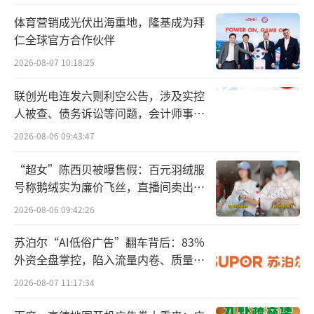
求贤若渴的星巴克给了Niccol更多便利，
体育营销成光伏出海重地，隆基成为拜
仁全球官方合作伙伴
他甚至不需要搬到星巴克的西雅图总部，星巴
克会在加利福尼亚州Newport Beach建立小型
2026-08-07 10:18:25
远程办公室。Chipotle也曾为了Niccol将总部
联创光电连发六则利空公告，涉及实控
从丹佛搬到了这里。
人被查、债务诉讼等问题，会计师事务
所曾出具“保留意见”
2026-08-06 09:43:47
不搬家的CEO
“超女”陈西贝被曝售假：百元羽绒服
号称鹅绒实为廉价飞丝，直播间卖出超
百万元
2026-08-06 09:42:26
苏泊尔“AI低俗广告”翻车背后：83%
外资全盘掌控，陷入流量内卷、质量频
发的负循环
2026-08-07 11:17:34