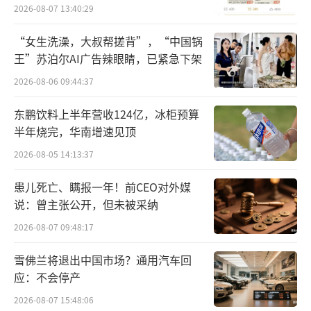
员退费方案
2026-08-07 13:40:29
权用以补偿他在原公司Chipotle未获得的奖金
和股票。
“女生洗澡，大叔帮搓背”，“中国锅
王”苏泊尔AI广告辣眼睛，已紧急下架
未来每一年，Niccol将获得160万美元的基
2026-08-06 09:44:37
础年薪，以及价值在360万-720万美元之间的目
东鹏饮料上半年营收124亿，冰柜预算
标奖金（基本工资的225%-450%），具体多少
半年烧完，华南增速见顶
取决于业绩表现。
2026-08-05 14:13:37
此外，还有一项价值2300万美元的年度股
患儿死亡、瞒报一年！前CEO对外媒
权奖励，将在多年内支付。
说：曾主张公开，但未被采纳
如果以上奖励全额兑现，Niccol将获得超
2026-08-07 09:48:17
过1.1亿美元。去年，Niccol在Chipotle的总薪
雪佛兰将退出中国市场？通用汽车回
酬为2247万美元，另有价值数千万美元的未兑
应：不会停产
现奖励。
2026-08-07 15:48:06