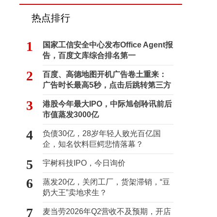
热点排行
1
国家工信安全中心发布Office Agent报
告，百度文库综合排名第一
2
百度、高德地图开机广告卷土重来：
广告时长最高5秒，点击后跳转第三方
3
港股今年最大IPO，中际旭创聆讯前后
市值蒸发3000亿
4
负债30亿，28岁年轻人败光百亿国
企，知名饮料巨鳄悲情落幕？
5
宇树科技IPO，今日询价
6
蒸发20亿，关闭工厂，货架滞销，“豆
奶大王”卖地求生？
7
麦当劳2026年Q2营收不及预期，开店