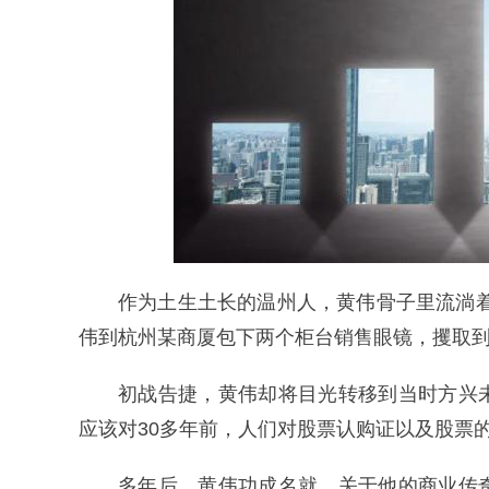
作为土生土长的温州人，黄伟骨子里流淌着
伟到杭州某商厦包下两个柜台销售眼镜，攫取
初战告捷，黄伟却将目光转移到当时方兴
应该对30多年前，人们对股票认购证以及股票
多年后，黄伟功成名就，关于他的商业传