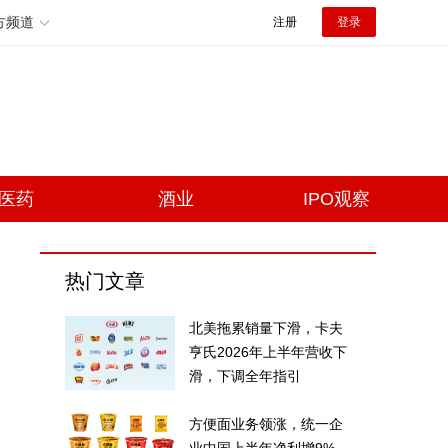
方频道
注册
登录
医药
酒业
IPO观察
热门文章
北美拖累销量下滑，卡夫
亨氏2026年上半年营收下
滑，下调全年指引
方便面业务领涨，统一企