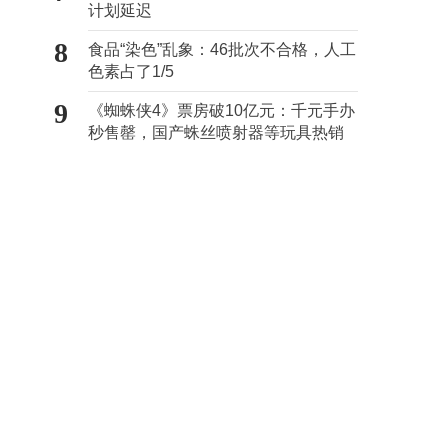
计划延迟
8
食品“染色”乱象：46批次不合格，人工
色素占了1/5
9
《蜘蛛侠4》票房破10亿元：千元手办
秒售罄，国产蛛丝喷射器等玩具热销
海外