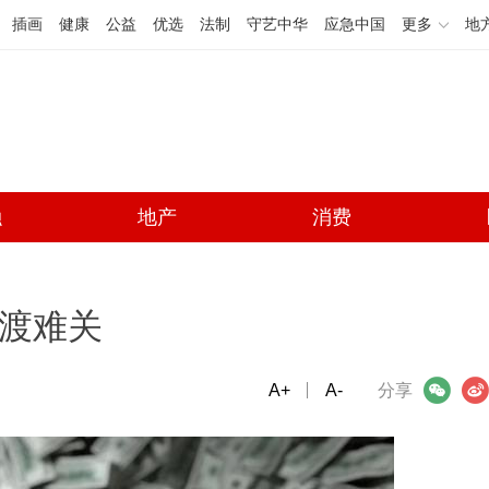
插画
健康
公益
优选
法制
守艺中华
应急中国
更多
地
融
地产
消费
伟渡难关
A+
微信
A-
微博
分享