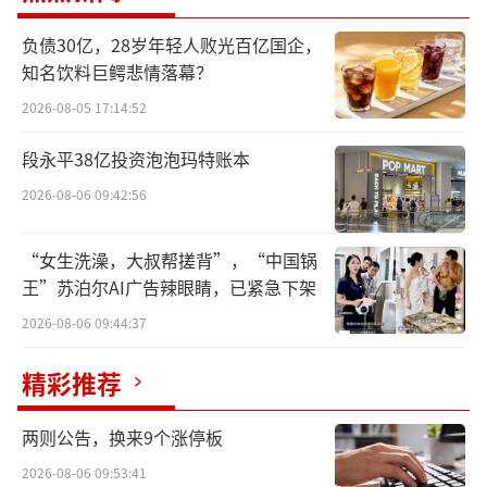
市......
负债30亿，28岁年轻人败光百亿国企，
根据食业家对近百家量贩零食平台的调研
知名饮料巨鳄悲情落幕？
结果来看，有30多家平台已经开始或计划转型
2026-08-05 17:14:52
升级，其中不乏有着数百家门店的区域代表性
段永平38亿投资泡泡玛特账本
平台。无论是追风口还是再升级，整个量贩零
2026-08-06 09:42:56
食行业都将卷入新的发展浪潮。
“女生洗澡，大叔帮搓背”，“中国锅
拓品类+开大店，
量贩平台拥抱折扣超市
王”苏泊尔AI广告辣眼睛，已紧急下架
从食业家的调研结果来看，量贩零食平台
2026-08-06 09:44:37
的转型主要分两大方向，一是以折扣超市为主
精彩推荐
的全品类折扣业态，二是以便利店为主的社区
服务型业态。除此之外，也有新鲜零食、现制
两则公告，换来9个涨停板
零食等创新形态。
2026-08-06 09:53:41