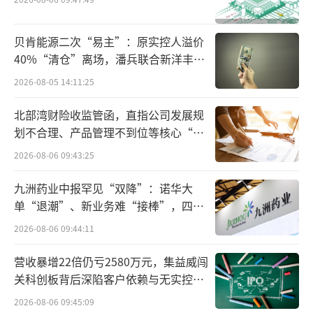
在硬折扣业态前景火热的情况下，量贩零
食转型折扣超市也是发展必然。但就目前已转
贝肯能源二次“易主”：原实控人溢价
40%“清仓”离场，潘兵联合新洋丰、
型的平台情况来看，平台仍是“零食+”的逻
宏科百世拟入主
2026-08-05 14:11:25
辑，休闲零食仍将是门店的核心大品类。
北部湾财险收监管函，直指公司发展规
从商圈便利到社区小店，
零食+便利店
划不合理、产品管理不到位等核心“痛
的“上与下”
点”
2026-08-06 09:43:25
而便利店这一转型方向，则是平台的另一
九洲药业中报罕见“双降”：诺华大
种选择。在行业内，转型较早且规模较大的当
单“退潮”、新业务难“接棒”，四大
属戴永红零食。作为早年深耕株洲和周边市域
难关待闯
2026-08-06 09:44:11
的代表性平台，戴永红零食的区域渗透率较
营收暴增22倍仍亏2580万元，集益威闯
高，因此适合城市社区和商圈的便利店业态，
关科创板背后深陷客户依赖与无实控人
有助于戴永红实现“向上扩张”。
困局
2026-08-06 09:45:09