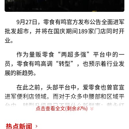
9月27日，零食有鸣官方发布公告全面进军
批发超市，并将在国庆期间189家门店同时开
业。
作为量贩零食“两超多强”平台中的一
员，零食有鸣高调“转型”，也预示着行业发
展的新趋势。
在此之前，头部平台中，爱零食也曾官宣
进军便利店领域。而对于众多中腰部和区域平
台中，转型升级早已不是什么新鲜事：戴永红
点击查看全文(剩余
87
%)
零食的便利店和尝鲜工坊业态、零食优选打造
惠真批发超市双品牌、恰货铺子升级特价超
热点新闻