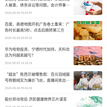
人被查、债务诉讼等问题，会计师事务
记、零食很能嗨等平台，早已布局超市业态，
所曾出具“保留意见”
多年来一直是多种业态并行，在区域内都有着
2026-08-06 09:43:47
较好的发展态势。而网批码头、有滋零食等平
百度、高德地图开机广告卷土重来：广
台，由于身处湖南省这一量贩行业竞争大省，
告时长最高5秒，点击后跳转第三方
则是在考虑直接由量贩零食转型升级为全品类
2026-08-06 09:45:35
折扣超市。
华为哈勃投资、宁德时代加持，天科合
达为何越卖越亏？
量贩零食转型升级折扣超市，其最大变化
主要体现在品类和门店面积上。不同于传统超
2026-08-05 14:16:14
市，转型后的折扣超市通常会放弃生鲜品类等
“超女”陈西贝被曝售假：百元羽绒服
非标品，主要围绕标品来进行品类扩充。同时
号称鹅绒实为廉价飞丝，直播间卖出超
百万元
门店面积也由主流的100-200㎡，升级至200至
2026-08-06 09:42:26
300㎡，甚至有些平台准备开设500㎡以上的大
股价异动背后 济民健康跨界芯片谋变
型门店。
2026-08-06 09:47:49