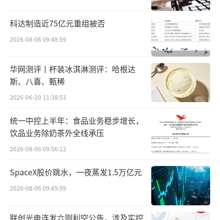
本次零食有鸣所要开的新店型，便是折扣
科达制造近75亿元重组被否
超市业态。其在今年6月15日在成都推出第一家
折扣超市测试门店，开业后生意火爆远超预
2026-08-06 09:48:59
期。而本次国庆期间189家门店同开的大动作，
华网测评丨杯装冰淇淋测评：哈根达
也代表着零食有鸣对折扣超市这一业态充满信
斯、八喜、甄稀
心。
2026-06-20 11:38:53
据零食有鸣官方披露，批发超市共有3000+
统一中控上半年：食品业务稳步增长，
sku，除了原有的休闲零食水饮外，还增加了纸
饮品业务除奶茶外全线承压
品日化、日用百货、米面粮油等日用和民生商
2026-08-06 09:56:12
品。其选址也是以社区、菜市场、农贸市场为
SpaceX股价跳水，一夜蒸发1.5万亿元
主，更加贴近家庭消费需求。
2026-08-06 09:45:59
除了零食有鸣外，区域平台转型折扣超市
的例子也不胜枚举。像桔子花开、零食旅行
联创光电连发六则利空公告，涉及实控