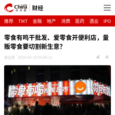
财经
推荐
TMT
金融
地产
消费
医药
酒业
IPO
零食有鸣干批发、爱零食开便利店，量
贩零食要切割新生意？
食业家
2024-09-29 09:49:13