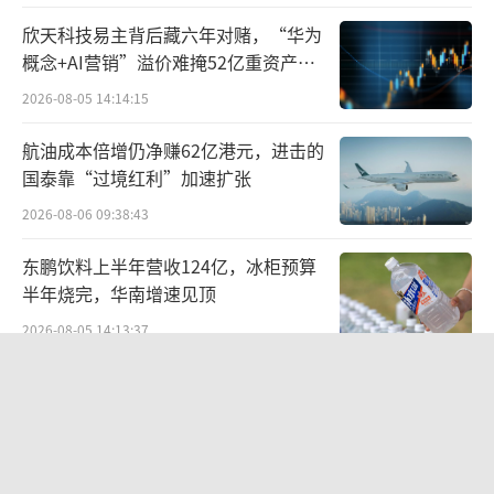
在戴永红便利店内，增加了烟酒槟榔、日
欣天科技易主背后藏六年对赌，“华为
用小商品乃至鲜食咖啡等品类。相较于传统便
概念+AI营销”溢价难掩52亿重资产考
利店，戴永红零食的优势则在于性价比更高、
验
2026-08-05 14:14:15
品类更丰富的休闲零食。与其说是便利店，不
航油成本倍增仍净赚62亿港元，进击的
如说是“零食+烟酒日化”版的折扣店。
国泰靠“过境红利”加速扩张
“量贩零食店具有社区属性，所以我们在
2026-08-06 09:38:43
零食店基础上拓宽品类，增加一些高频日用
东鹏饮料上半年营收124亿，冰柜预算
品，就能形成一定的差异化竞争优势。”郴州
半年烧完，华南增速见顶
悦小森零食创始人黄红喜告诉食业家。
2026-08-05 14:13:37
作为郴州市本土量贩零食品牌，悦小森零
《伦敦合伙人》开播在即：出海创业试
水“国货集群”模式，带动入境消费反
食在市区开了将近50家门店。但由于紧邻长
向种草
沙，郴州市区有着零食很忙、爱零食、戴永红
2026-08-07 15:17:50
零食等多家量贩零食品牌。没有形成规模优势