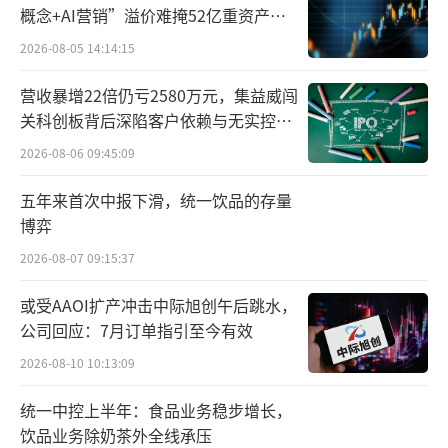
概念+AI营销”溢价难掩52亿重资产考
验
2026-08-05 14:14:15
营收暴增22倍仍亏2580万元，集益威闯
关科创板背后深陷客户依赖与无实控人
困局
2026-08-06 09:45:09
五年来首次中报下滑，统一饮品的存量
博弈
张掖拥有很多高品质农产品。中国乡村发
2026-08-07 09:15:37
展协会农食加工产业专业委员会秘书长彭南峰
在《张掖现代农业（高原夏菜和畜牧业）市场
或受AAOI扩产冲击中际旭创午后跳水，
公司回应：7月订单指引至今有效
竞争力报告》中表示，张掖的高原夏菜品类繁
2026-08-10 10:13:09
多，有20多种作物，200多个品种。由于优越的
气候和地理环境，蛋白质和维生素C的含量分别
统一中控上半年：食品业务稳步增长，
高于外地蔬菜的31%和28%，且因为海拔不
饮品业务除奶茶外全线承压