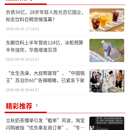
拥有丰富的历史文化底蕴和得天独厚的自然条
负债30亿，28岁年轻人败光百亿国企，
件。
知名饮料巨鳄悲情落幕？
2026-08-05 17:14:52
大北农集团制种基地建设部总经理朱志强
对中华网财经表示，大北农已经在制种领域和
东鹏饮料上半年营收124亿，冰柜预算
张掖有了深度的合作，主要原因就是张掖拥有
半年烧完，华南增速见顶
得天独厚的自然条件，温差大、有河水的灌
2026-08-05 14:13:37
溉，以及成熟的制种产业配套。
“女生洗澡，大叔帮搓背”，“中国锅
王”苏泊尔AI广告辣眼睛，已紧急下架
目前，张掖在积极培育玉米制种、绿色蔬
2026-08-06 09:44:37
菜、张掖肉牛、优质奶业、戈壁节水生态农业
等5个“百亿级”产业集群，打造了“6个百
精彩推荐
万”规模产业，为现代农业高质量发展奠定了
坚实的基础。
立秋奶茶爆单引发“截单”风波，淘宝
闪购被指“优先拿友商订单”、“专挑