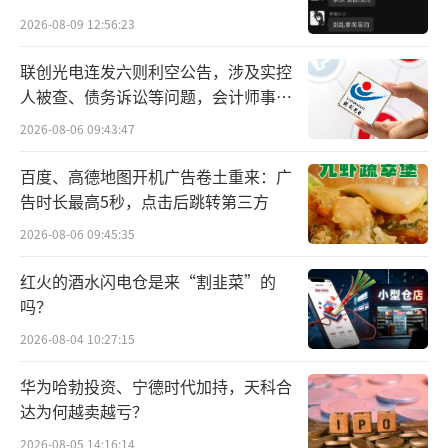
其中，张掖超越发展农业有限公司就是典
贵的拿”
2026-08-09 12:56:23
型代表。
联创光电连发六则利空公告，涉及实控
张掖超越发展农业有限公司董事姚嘉对中
人被查、债务诉讼等问题，会计师事务
所曾出具“保留意见”
华网财经表示，公司利用民乐丰富的光热资源
2026-08-06 09:43:47
和戈壁荒滩国有未利用土地资源，现已建成智
百度、高德地图开机广告卷土重来：广
能玻璃温室43万平米。主要产品为从法国引进
告时长最高5秒，点击后跳转第三方
的优质串番茄，果实亮丽，大小一致，产量可
2026-08-06 09:45:35
达每平方米32公斤，主要销往中、东部地区和
红火的酒水闪电仓是来“割韭菜”的
沿海城市的中高端市场，盒马、华润、永辉、
吗？
佳农、鑫荣懋、胖东来、ole等大型超市卖场是
2026-08-04 10:27:15
其主要客户，年产值约2.5亿元。
华为哈勃投资、宁德时代加持，天科合
达为何越卖越亏？
2026-08-05 14:16:14