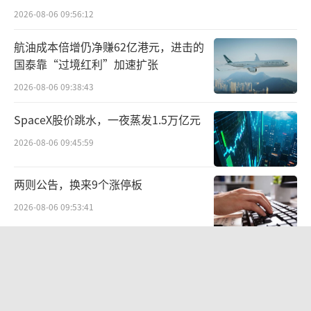
同，蔬菜生长期不同，实现长期的供应。
2026-08-06 09:56:12
畜牧产品方面，在生产端张掖的畜牧业总
航油成本倍增仍净赚62亿港元，进击的
国泰靠“过境红利”加速扩张
产值达到了109.26亿元，位居全省的第二位，
2026-08-06 09:38:43
占全市农业生产总值的36.6%，同时全市逐步
实现了牧场的管理，养殖效率、供应链效率有
SpaceX股价跳水，一夜蒸发1.5万亿元
很大的提升。
2026-08-06 09:45:59
广州市钱大妈农产品有限公司政府事务部
两则公告，换来9个涨停板
经理罗烨宏对中华网财经表示，钱大妈销售的
2026-08-06 09:53:41
很多农产品多来自张掖，包括祁连牧歌的牛腱
子肉、传祁乳业的纯牛奶等产品。
北部湾财险收监管函，直指公司发展规
划不合理、产品管理不到位等核心“痛
点”
2026-08-06 09:43:25