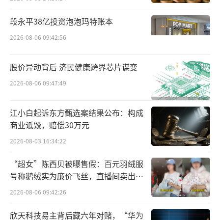
段永平38亿投资泡泡玛特账本
2026-08-06 09:42:56
股价异动背后 济民健康跨界芯片谋变
2026-08-06 09:47:49
江小白起诉东方甄选案结果公布：构成
商业诋毁，赔偿30万元
除了这些产品外，张掖当地的特色产品也
2026-08-03 16:34:22
具有较高的品质，银河食品集团相关负责人对
“超女”陈西贝被曝售假：百元羽绒服
中华网财经表示，该公司的马铃薯粉已经进入
号称鹅绒实为廉价飞丝，直播间卖出超
了盒马，并且正在谋求与山姆的合作，这有助
百万元
2026-08-06 09:42:26
于提高相关的产品的品质。
欣天科技易主背后藏六年对赌，“华为