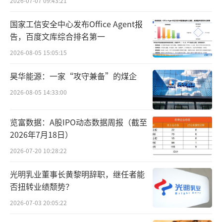
2026-07-07 09:43:21
30元。
国家工信安全中心发布Office Agent报
有业内人士向健识局反映，对药企来说，
告，百度文库综合排名第一
外卖价格本来就难以管控，现在这一价格不仅
2026-08-05 15:05:15
被国家承认，还要以其为基础调控整体药价，
昊华能源：一家“攻守兼备”的煤企
令不少企业压力倍增。
2026-08-05 14:33:00
乐普表示：公司正严控渠道，让电商渠道
览富数据：A股IPO动态数据周报（截至
拿不到院内渠道药品，这部分收入影响约0.5亿
2026年7月18日）
元左右；同时药店景气度下降需消化库存，影
2026-07-20 10:28:22
响收入约3亿元。公司称，现在优力平电商价已
有所恢复，上涨幅度20%-30%，零售端库存消
光明乳业董事长黄黎明辞职，继任者能
化预计还需要一个季度。未来，制剂板块最多
否扭转业绩颓势？
可能只能恢复到同期收入的60%-70%左右。
2026-07-03 20:05:22