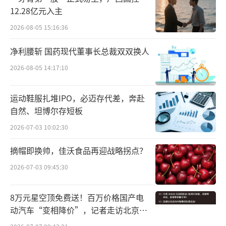
上的说法，优力平医院用量很大，价格也较
12.28亿元入主
低。但由于公司渠道管控的漏洞，出现了渠道
2026-08-05 15:16:36
窜货。“有渠道商从医院渠道拿货去电商终端
净利腰斩 国药现代董事长总裁双双换人
销售”，造成电商终端价格低于公司电商指导
2026-08-05 14:17:10
价，药店的药卖不出去了。
运动鞋服扎堆IPO，必迈存代差，奔赴
而且，今年上半年推行的“四同政策”，
自然、坦博尔存短板
把不同规格药品之间的价差抹平，药企很难再
2026-07-03 10:02:30
给集采产品做区别定价，零售药店的利益受到
影响。再加上窜货的冲击，本来稳定的零售渠
摘帽即换帅，佳沃食品再迎战略拐点？
道招架不住了。
2026-07-03 09:45:30
健识局发现，乐普管理层说的现象至今仍
8万元星空顶免费送！百万价格国产电
存在：一些外卖平台上，优力平的价差巨大，
动汽车“变相降价”，记者走访北京门
以20mg/7规格为例，最低3块6，最高报价超过
店…