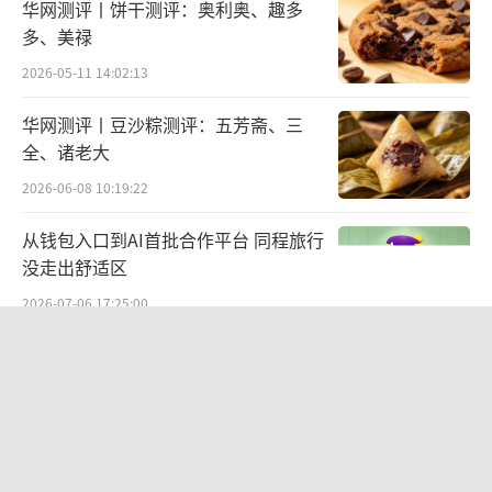
华网测评丨饼干测评：奥利奥、趣多
整体业务收缩
多、美禄
相比药品，乐普医疗的主力还是在医疗器
2026-05-11 14:02:13
械板块，今年上半年，这部分的整体营收也有
华网测评丨豆沙粽测评：五芳斋、三
所下滑，实现营业收入17.5亿元，同比下降1
全、诸老大
3%。
2026-06-08 10:19:22
具体来看，核心业务心血管植介入表现最
从钱包入口到AI首批合作平台 同程旅行
佳，实现11.5亿元收入，同比增长近17%。其
没走出舒适区
中冠脉植介入业务、结构性心脏病业务同比增
2026-07-06 17:25:00
长分别为10.2%、53.6%，加起来营收大概11
万泰生物经历人事动荡，总经理、董秘
亿元左右。
接连辞职，首款国产九价HPV上市难抵
业绩下滑
今年上半年，公司心血管植介入领域有多
2026-07-07 09:28:48
款创新产品获批上市，但这些产品表现不一。
白酒反攻，从茅台涨价开始