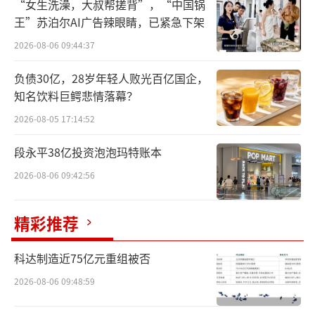
“女生洗澡，大叔帮搓背”，“中国锅
王”苏泊尔AI广告辣眼睛，已紧急下架
2026-08-06 09:44:37
负债30亿，28岁年轻人败光百亿国企，
知名饮料巨鳄悲情落幕？
2026-08-05 17:14:52
“打假”风波持续半个月，良品铺子“配
段永平38亿投资泡泡玛特账本
料表疑造假”事件等来了官方定论。
2026-08-06 09:42:56
11月18日晚间，湖北省武汉市东西湖区市
精彩推荐
场监督管理局发布情况通报称，良品铺子“桂
香坚果藕粉”（210克）和“酸辣粉”（138
科达制造近75亿元重组被否
克）产品合格，检测结果与配料表标称一致，
2026-08-06 09:48:59
举报人反映的问题不成立。随后，11月19日凌