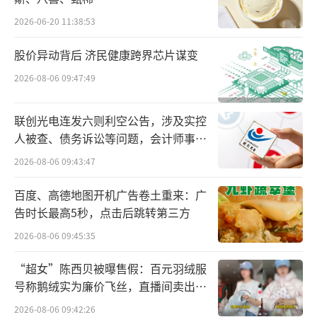
产品及原料未检出木薯成分。关于酸辣粉产
2026-06-20 11:38:53
品，11月12日，品正公司所在地市场监管部门
股价异动背后 济民健康跨界芯片谋变
提供由河南省食品和盐业检验技术研究院出具
2026-08-06 09:47:49
的检验报告（编号：N0:WT2024001843），检
验结论显示涉案批次产品检出红薯成分；11月1
联创光电连发六则利空公告，涉及实控
8日，该市场监管部门函复：“从原料、采购、
人被查、债务诉讼等问题，会计师事务
投料生产、成品检验、储存、发货逐项检查，
所曾出具“保留意见”
2026-08-06 09:43:47
未发现品正公司违法情形”“将涉案批次酸辣
粉留样产品进行了检验，检验结果合格”。
百度、高德地图开机广告卷土重来：广
告时长最高5秒，点击后跳转第三方
至此，藕粉、酸辣粉检出成分与配料表一
2026-08-06 09:45:35
致，打假人举报的“‘桂香坚果藕粉’检测出
“超女”陈西贝被曝售假：百元羽绒服
木薯成分”“‘酸辣粉’未检测出红薯成
号称鹅绒实为廉价飞丝，直播间卖出超
分”的问题并不成立。
百万元
2026-08-06 09:42:26