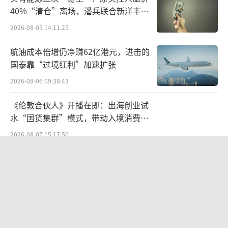
炒作不实信息，对公司声誉及业务造成严重损
40%“清仓”离场，潘兵联合新洋丰、
害”，并表示已收集并固定相关证据，将向公
宏科百世拟入主
2026-08-05 14:11:25
安机关报案，同时将对两名举报人提起诉讼，
航油成本倍增仍净赚62亿港元，进击的
依法追究其损害企业商业信誉及商品声誉的法
国泰靠“过境红利”加速扩张
律责任。
2026-08-06 09:38:43
不过，另一方打假人“松哥打虎”并不认
《伦敦合伙人》开播在即：出海创业试
可官方通报，反而态度十分坚决“硬刚”。11
水“国货集群”模式，带动入境消费反
月19日凌晨，“松哥打虎”发视频回应称通报
向种草
2026-08-07 15:17:50
有瑕疵，还表示会继续将手里几百个样品送
欣天科技易主背后藏六年对赌，“华为
检。两方争执不下，风波之中，本就业绩承压
概念+AI营销”溢价难掩52亿重资产考
的良品铺子后续发展备受关注。
验
2026-08-05 14:14:15
对于如何回应打假人将再次送检，以及此
江小白起诉东方甄选案结果公布：构成
次事件相关产品是否受影响等问题，北京商报
商业诋毁，赔偿30万元