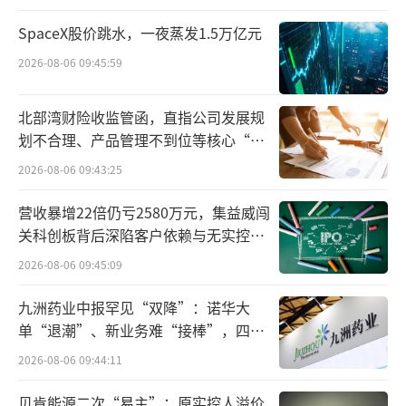
良品铺子也在其凌晨发布的澄清公告中
SpaceX股价跳水，一夜蒸发1.5万亿元
称，在官方启动调查的同时，公司也与生产
2026-08-06 09:45:59
商、原料商进行了自查，调取和送检了“桂香
坚果藕粉”（210克）产品的12份检测报告，包
北部湾财险收监管函，直指公司发展规
含举报人投诉的7月前的原料批次（3月10日、6
划不合理、产品管理不到位等核心“痛
点”
月20日批次），报告结论交叉验证，显示产品
2026-08-06 09:43:25
合格，未检出木薯成分；针对“酸辣粉”（138
营收暴增22倍仍亏2580万元，集益威闯
克）产品，公司也调取和送检了产品及原料的1
关科创板背后深陷客户依赖与无实控人
3份检测报告，包含举报人投诉同批次产品（8
困局
2026-08-06 09:45:09
月13日批次），报告结论交叉验证也显示产品
九洲药业中报罕见“双降”：诺华大
合格，检出红薯成分。
单“退潮”、新业务难“接棒”，四大
难关待闯
对于此次事件，良品铺子表示，举报
2026-08-06 09:44:11
人“松哥打虎”“赏金猎人灰烬”等人“大肆
贝肯能源二次“易主”：原实控人溢价