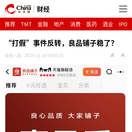
财经
推荐
TMT
金融
地产
消费
医药
酒业
IPO
“打假”事件反转，良品铺子稳了？
快消八谈
2024-11-20 09:06:55