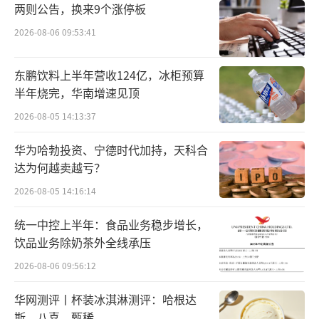
晨一点，良品铺子在官微发布澄清公告，回应
两则公告，换来9个涨停板
藕粉、酸辣粉事件调查结果。
2026-08-06 09:53:41
根据官方通报，被举报的“桂香坚果藕
东鹏饮料上半年营收124亿，冰柜预算
粉”由良品铺子委托安徽燕之坊食品有限公司
半年烧完，华南增速见顶
（以下简称“燕之坊”）生产；“酸辣粉”由
2026-08-05 14:13:37
良品铺子委托河南品正食品科技有限公司（以
下简称“品正公司”）生产。关于藕粉产品，
华为哈勃投资、宁德时代加持，天科合
达为何越卖越亏？
燕之坊公司所在地市场监管部门函复表
2026-08-05 14:16:14
示：“未查出燕之坊公司采购木薯淀粉或木薯
物质，未在‘桂香坚果藕粉’投料记录中发现
统一中控上半年：食品业务稳步增长，
木薯淀粉或类似木薯物质”；11月12日，该市
饮品业务除奶茶外全线承压
场监管部门提供由安徽省产品质量监督检验研
2026-08-06 09:56:12
究院出具的检验报告（编号：NO:（2024）皖
华网测评丨杯装冰淇淋测评：哈根达
检SH字第08366号），检验结论显示涉案批次
斯、八喜、甄稀