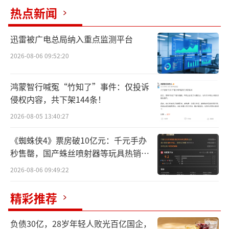
市场掀起波澜，截至12月11日午间休盘，宁德
热点新闻
时代股价较前一日还下跌了0.18%。
迅雷被广电总局纳入重点监测平台
根据宁德时代发布的2023年三季度，前三
2026-08-06 09:52:20
季度累计实现营收2,590.45亿元，同比下滑12.
09%，净利润360.01亿，同比增长15.59%。
鸿蒙智行喊冤“竹知了”事件：仅投诉
侵权内容，共下架144条！
有一说一，这份业绩和利润增速确实不
赖。
2026-08-05 13:40:27
《蜘蛛侠4》票房破10亿元：千元手办
秒售罄，国产蛛丝喷射器等玩具热销海
外
2026-08-06 09:49:22
精彩推荐
看到这，肯定会有老铁说，光会拣好的
说，收入不是还下滑12.09%吗？
负债30亿，28岁年轻人败光百亿国企，