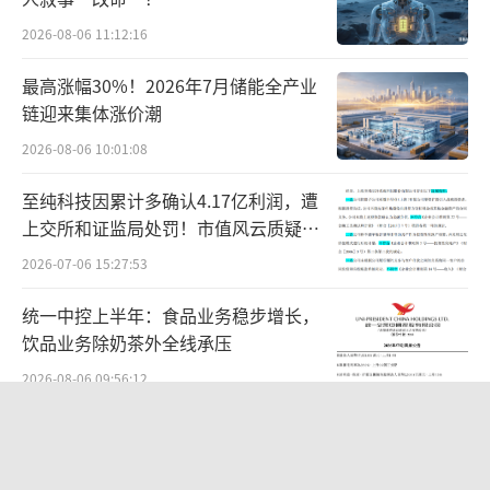
2026-08-06 11:12:16
三季报还显示，宁德时代账面单货币资金
就高达2,646.76亿，前三季度经营现金累计净
最高涨幅30%！2026年7月储能全产业
链迎来集体涨价潮
流入674.44亿，同比增长28.09%，也压根不缺
2026-08-06 10:01:08
钱。
至纯科技因累计多确认4.17亿利润，遭
这么看来，宁德时代要业绩有业绩，要市
上交所和证监局处罚！市值风云质疑其
场地位有市场地位，要钱有钱，还计划提前分
财务问题，遭巨额索赔！
2026-07-06 15:27:53
配2024年部分利润，为什么市场不买账呢？
统一中控上半年：食品业务稳步增长，
客观来说，随着新能源汽车渗透率的持续
饮品业务除奶茶外全线承压
提升，宁德时代近年来营收增长确实在放缓。
2026-08-06 09:56:12
虽然新能源汽车出海仍然海阔天空，但短期想
SpaceX首份财报：营收近翻倍股价却
象空间确实没那么丰满了。
跳水