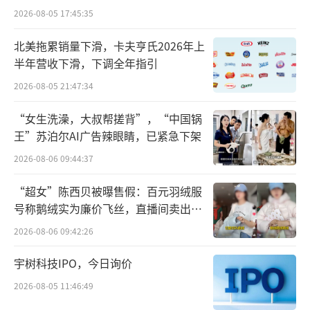
2026-08-05 17:45:35
北美拖累销量下滑，卡夫亨氏2026年上
半年营收下滑，下调全年指引
2026-08-05 21:47:34
根据SNE数据，2024年前8个月，宁德时代
“女生洗澡，大叔帮搓背”，“中国锅
在全球动力电池市场份额为37.1%，同比提升1.
王”苏泊尔AI广告辣眼睛，已紧急下架
6个百分点；其中，全球商用动力电池份额64.
2026-08-06 09:44:37
9%，同比提升4.6个百分点，稳居第一。
“超女”陈西贝被曝售假：百元羽绒服
国内市场方面，根据动力电池联盟数据，2
号称鹅绒实为廉价飞丝，直播间卖出超
百万元
024年1-9月宁德时代国内动力电池市场份额45.
2026-08-06 09:42:26
9%，同比提升3.1个百分点，同样名列第一。
宇树科技IPO，今日询价
随着出货量继续增长，再加上毛利额相对
2026-08-05 11:46:49
稳定，宁德时代前三季度毛利率同比增长6.27