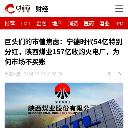
财经
推荐
TMT
金融
地产
消费
医药
酒业
IPO
巨头们的市值焦虑：宁德时代54亿特别
分红，陕西煤业157亿收购火电厂，为
何市场不买账
市值风云
2024-12-12 10:38:38