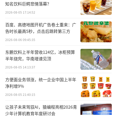
知名饮料巨鳄悲情落幕？
收入下滑主要是由于锂价下行，导致成本
2026-08-05 17:14:52
端和收入端均同比大幅下滑，这个数据通过半
年报来看更直观。
百度、高德地图开机广告卷土重来：广
告时长最高5秒，点击后跳转第三方
2026-08-06 09:45:35
东鹏饮料上半年营收124亿，冰柜预算
半年烧完，华南增速见顶
2026-08-05 14:13:37
（宁德时代2024年半年报）
方便面业务领涨，统一企业中国上半年
根据宁德时代10月18日公布的投资者调研
净利增9%
纪要，前三季度累计销量接近330GWh，而其2
2026-08-05 21:40:15
023年全年锂离子电池销量390GWh，今年销量
让孩子未来驾驭AI，猿编程亮相2026青
再创历史新高板上钉钉。
少年计算机教育年度研讨会