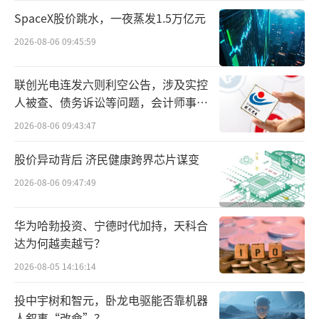
个bp，净利润同比增长15.59%也就再合理不
SpaceX股价跳水，一夜蒸发1.5万亿元
过。
2026-08-06 09:45:59
联创光电连发六则利空公告，涉及实控
人被查、债务诉讼等问题，会计师事务
所曾出具“保留意见”
2026-08-06 09:43:47
股价异动背后 济民健康跨界芯片谋变
2026-08-06 09:47:49
华为哈勃投资、宁德时代加持，天科合
达为何越卖越亏？
2026-08-05 14:16:14
由此来看，宁德时代2024年全年净利润超
过2023年的441.21亿，再创历史新高，问题同
投中宇树和智元，卧龙电驱能否靠机器
样不大。
人叙事“改命”？