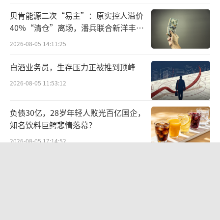
看，Lululemon“不打折”的铁律早已松动。
贝肯能源二次“易主”：原实控人溢价
40%“清仓”离场，潘兵联合新洋丰、
这一策略目前来看似乎短期见了成效。根
宏科百世拟入主
据12月6日Lululemon发布的2024年第三季度
2026-08-05 14:11:25
业绩报告，本季度全球营收增长9%，达到24亿
白酒业务员，生存压力正被推到顶峰
美元，按地区划分，中国大陆同比增长39%，
2026-08-05 11:53:12
其他地区增长27%。
负债30亿，28岁年轻人败光百亿国企，
Lululemon靠着下沉和打折的策略是短期
知名饮料巨鳄悲情落幕？
解药，还是长期的业绩马达，这还是个未知
2026-08-05 17:14:52
数，这样的增长策略与其早期的定位真的是渐
行渐远。
华网测评丨豆沙粽测评：五芳斋、三
全、诸老大
新鲜感没了，劲敌直追瑜伽裤的生意“触
2026-06-08 10:19:22
顶”
澳优乳业与无锡特食院达成战略合作，