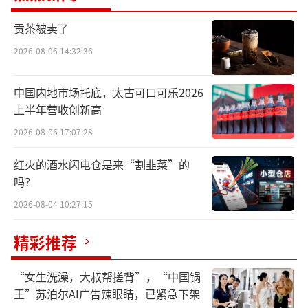
不保值了Lululemon靠打折“撑”业绩
贡茶被卖了
“刚在店里买了一件1800元的羽绒背心，
2026-08-06 14:32:36
昨天一看天猫店打折到1300元。”“以前一年
最多打一两次折，现在随时都在打折，严重不
中国内地市场托底，太古可口可乐2026
保值也就不想买了。”近期，有消费者向鳌头
上半年营收创新高
财经表示。
2026-08-06 17:07:28
Lululemon，这个起源于加拿大的品牌，
红火的酒水闪电仓是来“割韭菜”的
吗？
以女性瑜伽裤起家，靠着动辄700元、800元，
2026-08-04 10:27:15
上千元的瑜伽裤系列成功出圈，也创造了Lulul
emon高速增长奇迹，目前的市值超过阿迪达
精彩推荐
斯，仅次于耐克。
“女生洗澡，大叔帮搓背”，“中国锅
从2017年到2023年，Lululemon的营业收
王”苏泊尔AI广告辣眼睛，已紧急下架