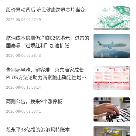
2023财年，Lululemon的全球净营收96亿
股价异动背后 济民健康跨界芯片谋变
美元，同比增长19%，相较于2022年同期30%
的净营收增速呈现明显放缓，不过2023年中国
2026-08-06 09:47:49
业务净营收同比增长67%至9.64亿美元，领跑
航油成本倍增仍净赚62亿港元，进击的
全球，中国市场是Lululemon第一大海外国际
国泰靠“过境红利”加速扩张
市场，是Lululemon非常重要的增长驱动力。
2026-08-06 09:38:43
Lululemon国际业务执行副总裁AndréMae
告别起量难、留客难！京东商家成长
strini表示，“预计2026财年，中国大陆将成为
PLUS方法论助力商家跑出确定性增长
Lululemon全球第二大市场，开设超过200家门
路径
2026-08-06 15:56:24
店。我们致力于深耕中国市场，投资中国市
两则公告，换来9个涨停板
场，进一步释放增长潜力，与更多人建立联
结。”
2026-08-06 09:53:41
不过，中国市场也是竞争最激烈的市场之
段永平38亿投资泡泡玛特账本