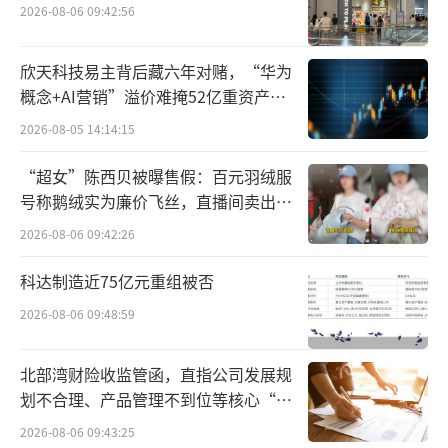
一，靠着面向高知群体贩卖生活方式的Lulule
2026-08-06 09:42:56
mon，随着流量和覆盖率到达天花板，也不得
不探寻另一条增长路径。
欣天科技易主背后藏六年对赌，“华为
概念+AI营销”溢价难掩52亿重资产考
去年开始，Lululemon开始接地气了，新
验
2026-08-05 14:14:15
增了不少门店都在三四线城市，比如宁波、南
“超女”陈西贝被曝售假：百元羽绒服
通、惠州、泉州等地。在淘宝、抖音等平台开
号称鹅绒实为廉价飞丝，直播间卖出超
启直播带货。本来在中国市场极少打折的Lulul
百万元
2026-08-06 09:42:26
emon，打折次数明显增多，甚至以5折左右的
折扣参加618等购物节。在线下，此前不屑于入
科达制造近75亿元重组被否
驻奥莱的Lululemon现在已经入驻上海青浦奥
2026-08-06 09:48:59
莱和佛山佛罗伦萨小镇。
北部湾财险收监管函，直指公司发展规
Lululemon曾表示，“要把瑜伽裤卖到普
划不合理、产品管理不到位等核心“痛
通产品的三倍价格，而不能打折”，目前来
点”
2026-08-06 09:43:25