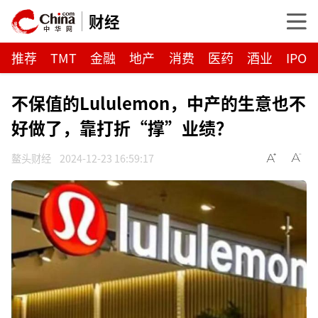
财经
推荐
TMT
金融
地产
消费
医药
酒业
IPO
不保值的Lululemon，中产的生意也不
好做了，靠打折“撑”业绩？
鳌头财经
2024-12-23 16:59:17