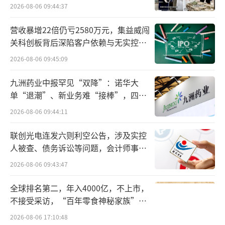
入从26.5亿美元暴涨至96.2亿美元，年复合增
2026-08-06 09:44:37
长率达到24%，营收增速超越行业其他品牌。
营收暴增22倍仍亏2580万元，集益威闯
早年间，创始人威尔逊谈起Lululemon的目标
关科创板背后深陷客户依赖与无实控人
用户画像：年入10万-15万美金、未婚、高学历
困局
2026-08-06 09:45:09
的32岁“超级女孩”（super girls）。
九洲药业中报罕见“双降”：诺华大
单“退潮”、新业务难“接棒”，四大
难关待闯
2026-08-06 09:44:11
联创光电连发六则利空公告，涉及实控
人被查、债务诉讼等问题，会计师事务
所曾出具“保留意见”
2026-08-06 09:43:47
全球排名第二，年入4000亿，不上市，
不接受采访，“百年零食神秘家族”浮
出水面？
2026-08-06 17:10:48