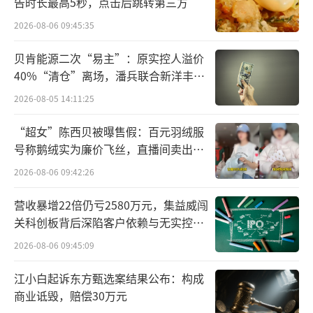
告时长最高5秒，点击后跳转第三方
对于这个趋势，新浪移动总经理丛松表
2026-08-06 09:45:35
示：“中国消费者更加关注品质与体验，我们
很高兴与麦当劳一起深入聆听来自消费者和粉
贝肯能源二次“易主”：原实控人溢价
丝的声音，并见证‘麦’超所值的超值主张发
40%“清仓”离场，潘兵联合新洋丰、
宏科百世拟入主
布。我相信‘麦’超所值将为麦当劳的消费者
2026-08-05 14:11:25
带来更多切实的超值体验，同时，也带领行业
“超女”陈西贝被曝售假：百元羽绒服
进行更多创新与探索，共同提振国内的消费市
号称鹅绒实为廉价飞丝，直播间卖出超
场。”
百万元
（责任编辑：zx0280）
2026-08-06 09:42:26
营收暴增22倍仍亏2580万元，集益威闯
关科创板背后深陷客户依赖与无实控人
困局
2026-08-06 09:45:09
江小白起诉东方甄选案结果公布：构成
商业诋毁，赔偿30万元