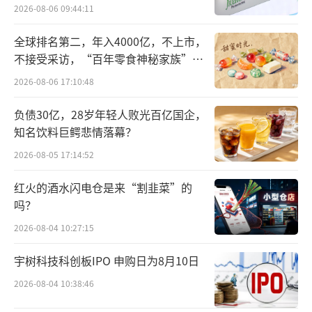
难关待闯
2026-08-06 09:44:11
行创作，看到大家在麦当劳与朋友家人相聚，
看到很多人因为喜欢麦当劳而认识彼此、成为
全球排名第二，年入4000亿，不上市，
好友。”麦当劳中国首席影响官顾磊说。
不接受采访，“百年零食神秘家族”浮
出水面？
2026-08-06 17:10:48
值得一提的是，麦当劳中国每年接待顾客
负债30亿，28岁年轻人败光百亿国企，
超过12亿人次，年轻消费者是在麦当劳消费的
知名饮料巨鳄悲情落幕？
主力军；而微博是年轻人的议事场，也是麦当
2026-08-05 17:14:52
劳粉丝聚集的乐园。为了让麦当劳更好地服务
消费者、服务粉丝，2024年底，麦当劳联手新
红火的酒水闪电仓是来“割韭菜”的
浪微博和新浪新闻，通过微博平台以及麦当劳
吗？
自有平台上的数据，深入了解年轻人的消费态
2026-08-04 10:27:15
度、当下的餐饮消费趋势以及消费者对于麦当
宇树科技科创板IPO 申购日为8月10日
劳的希望与期待。
2026-08-04 10:38:46
通过逾40000份问卷、新浪新闻旗下数据可