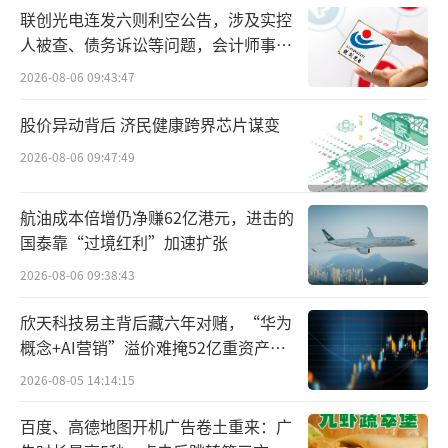
联创光电连发六则利空公告，涉及实控
视化栏目图数室对热搜话题的挖掘，结合微博
人被查、债务诉讼等问题，会计师事务
博文及用户画像、第三方数据及行业报告，麦
所曾出具“保留意见”
2026-08-06 09:43:47
当劳与新浪微博、新浪新闻共同总结并发
布“年轻人餐饮消费五大趋势”：反向攀比，
股价异动背后 济民健康跨界芯片谋变
更卷价值，让每一分钱花到刀刃上，注重餐饮
2026-08-06 09:47:49
消费的性价比与多维体验；反对套路，追求简
单，拒绝繁琐复杂的促销方式，追求简单、透
航油成本倍增仍净赚62亿港元，进击的
国泰靠“过境红利”加速扩张
明、直接的消费体验；期待惊喜，为情绪价值
2026-08-06 09:38:43
买单，消费动机升级，餐饮消费中更加注重精
神层面的满足感；自由选择，重养自己，重视
欣天科技易主背后藏六年对赌，“华为
内心需求，喜欢更具个性化的餐饮选择；吃得
概念+AI营销”溢价难掩52亿重资产考
验
好不好，美味排第一，不对食物品质妥协，关
2026-08-05 14:14:15
注口味和口感。
百度、高德地图开机广告卷土重来：广