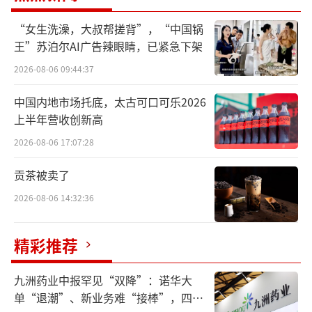
受顾客喜爱的超值产品，整合成‘麦’超所值
“女生洗澡，大叔帮搓背”，“中国锅
的四大超值项目，以简单的机制及方式，为消
王”苏泊尔AI广告辣眼睛，已紧急下架
费者提供365天，稳定、可预期、高品质的美味
2026-08-06 09:44:37
与服务。
中国内地市场托底，太古可口可乐2026
据了解，这是麦当劳中国首次举办“粉丝
上半年营收创新高
大会”，邀请全国各地近150位超级粉丝齐聚，
2026-08-06 17:07:28
这150位粉丝或曾在社交媒体上分享对麦当劳的
贡茶被卖了
喜爱与热情，或与麦当劳品牌有着独特的情感
2026-08-06 14:32:36
联结。
“麦当劳非常荣幸能成为中国消费者生活
精彩推荐
的一部分，更有那么多消费者凝聚成为品牌粉
九洲药业中报罕见“双降”：诺华大
丝，形成了独特的麦当劳粉丝文化。在社交媒
单“退潮”、新业务难“接棒”，四大
体上，我们看到大家试吃新品、收集玩具、进