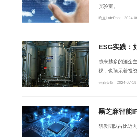
实验室。
晚点LatePost
2024-0
ESG实践：
越来越多的酒企主
视，也预示着投
云酒头条
2024-07-19
黑芝麻智能I
研发团队占比近九