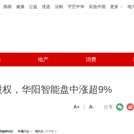
插画
健康
公益
优选
法制
守艺中华
应急中国
更多
地
融
地产
消费
股权，华阳智能盘中涨超9%
A+
微信
A-
微博
分享