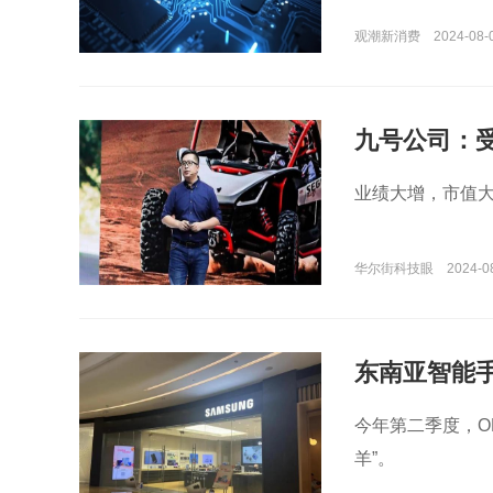
观潮新消费
2024-08-
九号公司：
业绩大增，市值
华尔街科技眼
2024-0
东南亚智能
今年第二季度，O
羊”。