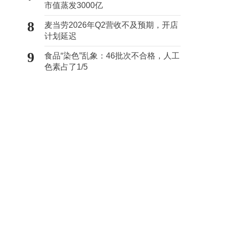
市值蒸发3000亿
8
麦当劳2026年Q2营收不及预期，开店
计划延迟
9
食品“染色”乱象：46批次不合格，人工
色素占了1/5