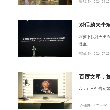
鳌头财经
2024-09-12
对话蔚来李
在萝卜快跑火出圈
焦点。
蓝鲸财经
2024-07-29
百度文库，如
AI，让PPT告别
华商韬略
2024-08-15