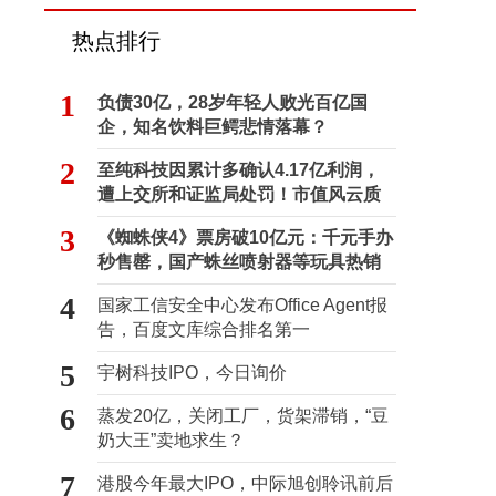
热点排行
1
负债30亿，28岁年轻人败光百亿国
企，知名饮料巨鳄悲情落幕？
2
至纯科技因累计多确认4.17亿利润，
遭上交所和证监局处罚！市值风云质
疑其财务问题，遭巨额索赔！
3
《蜘蛛侠4》票房破10亿元：千元手办
秒售罄，国产蛛丝喷射器等玩具热销
海外
4
国家工信安全中心发布Office Agent报
告，百度文库综合排名第一
5
宇树科技IPO，今日询价
6
蒸发20亿，关闭工厂，货架滞销，“豆
奶大王”卖地求生？
7
港股今年最大IPO，中际旭创聆讯前后