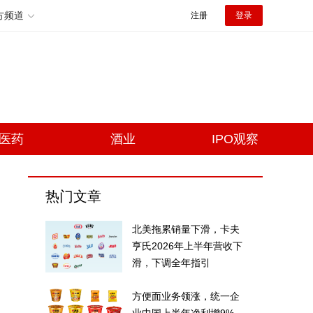
方频道
注册
登录
医药
酒业
IPO观察
热门文章
北美拖累销量下滑，卡夫
亨氏2026年上半年营收下
滑，下调全年指引
方便面业务领涨，统一企