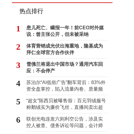
热点排行
1
患儿死亡、瞒报一年！前CEO对外媒
说：曾主张公开，但未被采纳
2
体育营销成光伏出海重地，隆基成为
拜仁全球官方合作伙伴
3
雪佛兰将退出中国市场？通用汽车回
应：不会停产
4
苏泊尔“AI低俗广告”翻车背后：83%外
资全盘掌控，陷入流量内卷、质量频
发的负循环
5
“超女”陈西贝被曝售假：百元羽绒服号
称鹅绒实为廉价飞丝，直播间卖出超
百万元
6
联创光电连发六则利空公告，涉及实
控人被查、债务诉讼等问题，会计师
事务所曾出具“保留意见”