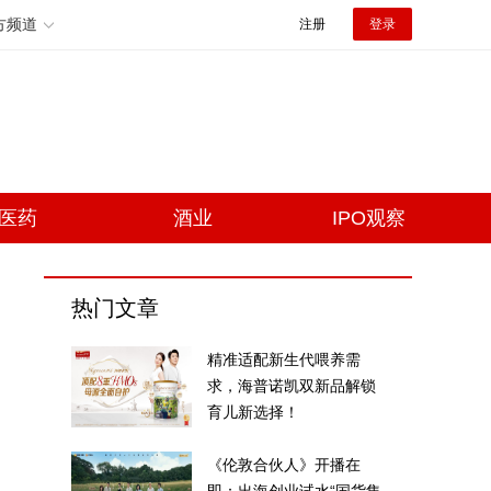
方频道
注册
登录
医药
酒业
IPO观察
热门文章
精准适配新生代喂养需
求，海普诺凯双新品解锁
育儿新选择！
《伦敦合伙人》开播在