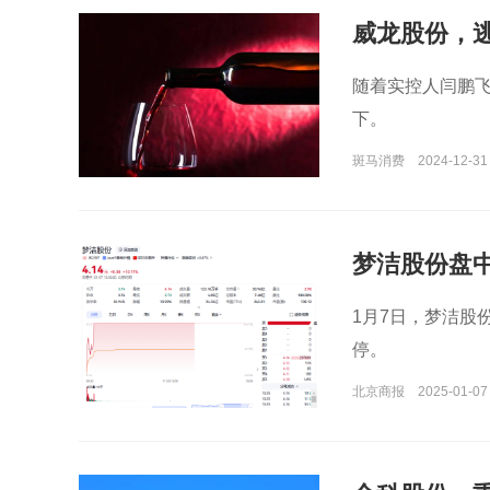
威龙股份，逃
随着实控人闫鹏
下。
斑马消费
2024-12-31
梦洁股份盘
1月7日，梦洁股份
停。
北京商报
2025-01-07