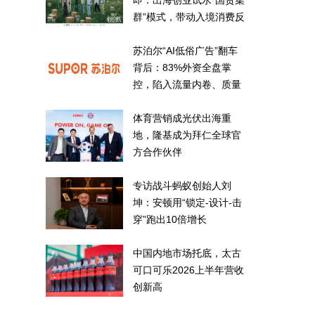
即：出海创业试水“国货集
群”模式，带动入境消费反
向种草
苏泊尔“AI低俗广告”翻车
背后：83%外资全盘掌
控，陷入流量内卷、质量
频发的负循环
体育营销成光伏出海重
地，隆基成为拜仁全球官
方合作伙伴
专访战斗蚂蚁创始人刘
坤：安顿用“锁定-设计-击
穿”跑出10倍增长
中国内地市场托底，太古
可口可乐2026上半年营收
创新高