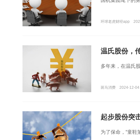
国机集团麾下的第
环球老虎财经app
202
温氏股份，
多年来，在温氏
斑马消费
2024-12-04
起步股份突击
为了保命，“童鞋