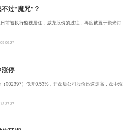
不过“魔咒”？
飞日前被执行监视居住，威龙股份的过往，再度被置于聚光灯
 09:06:27
中涨停
（002397）低开0.53%，开盘后公司股价迅速走高，盘中涨
 13:37:37