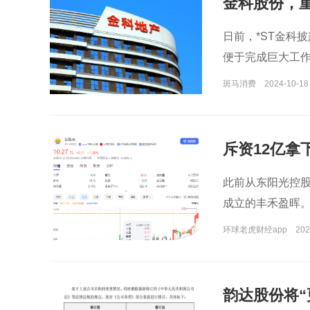
金科股份，
日前，*ST金科
便于完成巨大工
延至11月8日。
斑马消费
2024-10-18
斥资12亿拿
董事长刘圣
此前从东阳光控股
成立的丰禾盈晖
环球老虎财经app
202
韵达股份将“