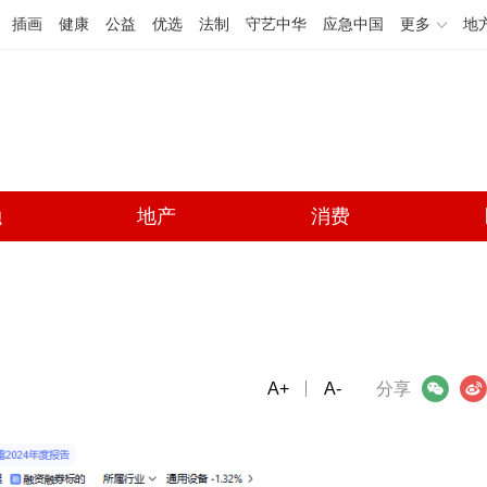
插画
健康
公益
优选
法制
守艺中华
应急中国
更多
地
融
地产
消费
A+
微信
A-
微博
分享