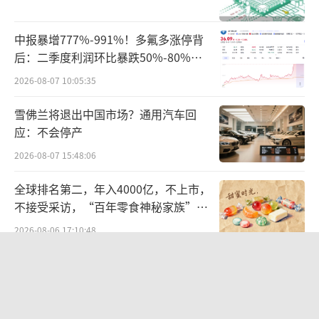
同质化竞争加剧遭遇“掌门人危机”
中报暴增777%-991%！多氟多涨停背
后：二季度利润环比暴跌50%-80%，
在量贩零食行业，同质化竞争已经成为一
是黄金坑还是陷阱？
2026-08-07 10:05:35
个无法回避的问题。好想来虽然凭借快速的门
店扩张和低价策略在市场上占据了一定的份
雪佛兰将退出中国市场？通用汽车回
额，但面对众多竞争对手的围追堵截，其优势
应：不会停产
并不明显。特别是在一些热门商圈和社区，多
2026-08-07 15:48:06
家量贩零食店扎堆开业，使得市场竞争更加激
全球排名第二，年入4000亿，不上市，
烈。
不接受采访，“百年零食神秘家族”浮
出水面？
2026-08-06 17:10:48
统一中控上半年：食品业务稳步增长，
饮品业务除奶茶外全线承压
2026-08-06 09:56:12