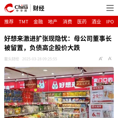
财经
推荐
TMT
金融
地产
消费
医药
酒业
IPO
好想来激进扩张现隐忧：母公司董事长
被留置，负债高企股价大跌
鳌头财经
2025-03-28 09:25:55