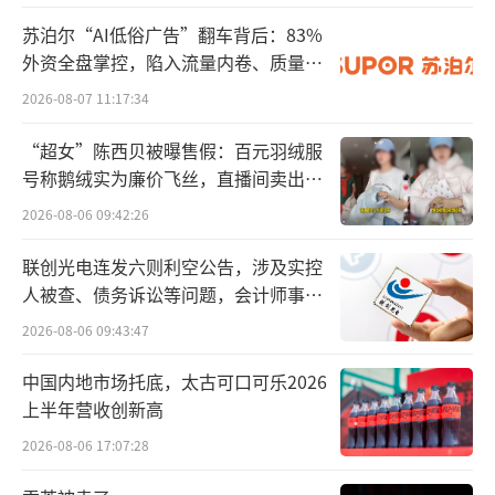
隐忧。一方面，快速的门店扩张需要大量的资
苏泊尔“AI低俗广告”翻车背后：83%
金投入，对万辰集团的资金链构成了巨大压
外资全盘掌控，陷入流量内卷、质量频
力。为了维持扩张速度，公司不得不通过举债
发的负循环
2026-08-07 11:17:34
等方式筹集资金，导致负债水平持续攀升。
“超女”陈西贝被曝售假：百元羽绒服
截至2024年三季度末，公司债务总额高达5
号称鹅绒实为廉价飞丝，直播间卖出超
百万元
2.66亿元，资产负债率高达81.54%，远超行业
2026-08-06 09:42:26
平均水平。同时，该公司的销售费用及管理费
联创光电连发六则利空公告，涉及实控
用去年也大幅攀升，前三季度数据分别同比增
人被查、债务诉讼等问题，会计师事务
长258.5%和144.49%。
所曾出具“保留意见”
2026-08-06 09:43:47
这种高负债的运营模式使得公司的财务风
中国内地市场托底，太古可口可乐2026
险急剧增加，限制了公司未来的融资能力和发
上半年营收创新高
展空间。另一方面，随着门店数量的增加，管
2026-08-06 17:07:28
理难度和运营成本也随之上升。好想来在门店