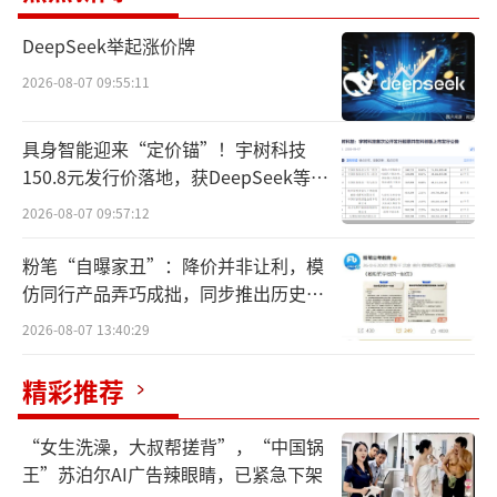
食用菌生产和销售，2022年切入量贩零食赛
DeepSeek举起涨价牌
道。2023年10月，万辰集团把旗下陆小馋、好
2026-08-07 09:55:11
想来、来优品、吖嘀吖嘀4大品牌统一合并
为“好想来品牌零食”，还把知名品牌老婆大
具身智能迎来“定价锚”！宇树科技
人纳入旗下。
150.8元发行价落地，获DeepSeek等豪
华战配加持
2026-08-07 09:57:12
好想来品牌自诞生以来，便以其快速的门
店扩张和低价策略在量贩零食市场中崭露头
粉笔“自曝家丑”：降价并非让利，模
仿同行产品弄巧成拙，同步推出历史学
角，一路疯狂开设门店，在市场上迅速占领了
员退费方案
2026-08-07 13:40:29
一席之地，甚至喊出了2025年冲刺万店的口
号。
精彩推荐
“女生洗澡，大叔帮搓背”，“中国锅
王”苏泊尔AI广告辣眼睛，已紧急下架