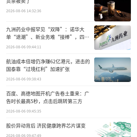
贡茶被卖了
管理、产品质量控制、员工培训等方面面临着
2026-08-06 14:32:36
巨大挑战。
转型和快速扩张还带来了盈利难题。2023
九洲药业中报罕见“双降”：诺华大
单“退潮”、新业务难“接棒”，四大
年，万辰集团的量贩零食业务实现营业收入87.
难关待闯
2026-08-06 09:44:11
59亿元，同比增长13057.81%。但是由于食用
菌业务受行业竞争及市场供求关系变化等因素
航油成本倍增仍净赚62亿港元，进击的
影响，公司整体在2023年处于亏损状态。
国泰靠“过境红利”加速扩张
2026-08-06 09:38:43
2024年，万辰集团的量贩零食业务预计实
现净利润7.9亿元至8.8亿元，净利率为2.50%至
百度、高德地图开机广告卷土重来：广
告时长最高5秒，点击后跳转第三方
2.75%，公司整体业绩成功扭亏。2024年虽扭
2026-08-06 09:45:35
亏为盈，但毛利率仅9.52%，量贩零食业务净
利率远低于行业头部企业，主要是由于采购成
股价异动背后 济民健康跨界芯片谋变
本控制不足、门店运营成本攀升。
2026-08-06 09:47:49