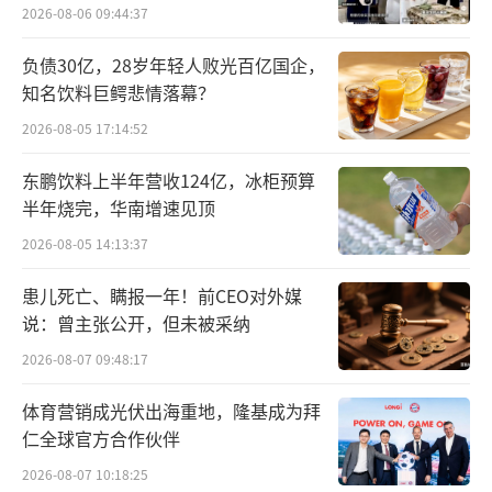
2026-08-06 09:44:37
负债30亿，28岁年轻人败光百亿国企，
知名饮料巨鳄悲情落幕？
2026-08-05 17:14:52
东鹏饮料上半年营收124亿，冰柜预算
半年烧完，华南增速见顶
不到一年时间就已经实现万店目标。数据
2026-08-05 14:13:37
显示，截至2024年6月底，万辰集团量贩零食门
患儿死亡、瞒报一年！前CEO对外媒
店共有6638家，今年3月，万辰集团签约门店数
说：曾主张公开，但未被采纳
量超过1.5万家，旗下好想来在营门店数量突破
2026-08-07 09:48:17
1万家，9个月的时间开店近万家，覆盖全国多
体育营销成光伏出海重地，隆基成为拜
个城市和地区。
仁全球官方合作伙伴
然而，这种激进扩张的背后，隐藏着诸多
2026-08-07 10:18:25