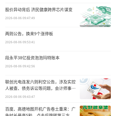
态，而非真正能解决问题的方案。
股价异动背后 济民健康跨界芯片谋变
谁能想到，一个曾经定义全球家电标准的
2026-08-06 09:47:49
国家，如今却试图靠提高关税维持本土制造的
尊严，这一转变，既是全球产业分工变化的结
两则公告，换来9个涨停板
果，也映射出美国制造业衰退背后更深层的结
2026-08-06 09:53:41
构性失能。
段永平38亿投资泡泡玛特账本
美国如何成为家电工业的起点？
2026-08-06 09:42:56
20世纪初，随着美国社会的电气化进程，
联创光电连发六则利空公告，涉及实控
家用电器逐渐走入普通家庭，并开始改变人们
人被查、债务诉讼等问题，会计师事务
的日常生活方式。这一时期，诸多创新产品相
所曾出具“保留意见”
2026-08-06 09:43:47
继问世，成为现代家电产业的奠基石。1911
年，通用电气公司（GE）推出了全球首款家用
百度、高德地图开机广告卷土重来：广
告时长最高5秒，点击后跳转第三方