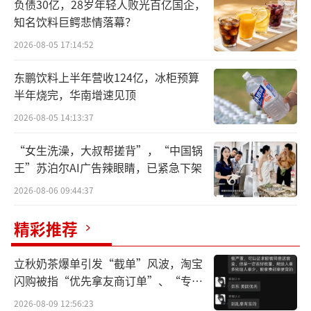
负债30亿，28岁年轻人败光百亿国企，
在早期的全球市场也享有很高知名度。在欧
知名饮料巨鳄悲情落幕？
洲、亚洲也有着广泛的技术授权与市场存在，
2026-08-05 17:14:52
美国家电产品的外销额在20世纪60年代一度占
据全球超过三分之一的份额。
东鹏饮料上半年营收124亿，冰柜预算
半年烧完，华南增速见顶
但在短短几十年间，美国逐步失去了在这
2026-08-05 14:13:37
一产业中的主导权。如今，从品牌、产量、出
“女生洗澡，大叔帮搓背”，“中国锅
口，到关键技术、产业链深度，几乎所有家电
王”苏泊尔AI广告辣眼睛，已紧急下架
核心指标的全球第一，都已属于中国。
2026-08-06 09:44:37
为了加速产业回流，4月初，美国政府再次
精彩推荐
宣布对多个贸易伙伴加征10%及以上的“对等
关税”，希望借此刺激“美国制造”的回归。
立秋奶茶爆单引发“截单”风波，淘宝
笔者认为，面对已经缺失的供应链体系、技术
闪购被指“优先拿友商订单”、“专挑
根基与产业集群，这种做法更像是一种象征姿
贵的拿”
2026-08-09 12:56:23