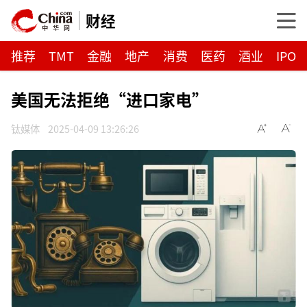
财经
推荐
TMT
金融
地产
消费
医药
酒业
IPO
美国无法拒绝“进口家电”
钛媒体
2025-04-09 13:26:26