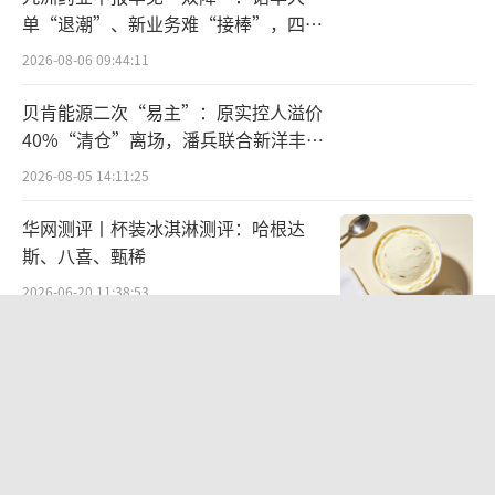
单“退潮”、新业务难“接棒”，四大
这个时间段，美国率先完成了家电产品的
难关待闯
商业普及与产业化，更重要的是，这些产品在
2026-08-06 09:44:11
当时的推广方式，也在同步塑造一个新产业——
贝肯能源二次“易主”：原实控人溢价
通过电视广告、分期付款、超市摆展等销售渠
40%“清仓”离场，潘兵联合新洋丰、
宏科百世拟入主
道，家电首次被当作“面向大众市场的耐用消
2026-08-05 14:11:25
费品”来推广，这一切，为后续几十年全球家
华网测评丨杯装冰淇淋测评：哈根达
电产业的商业模式定下基调。
斯、八喜、甄稀
2026-06-20 11:38:53
经历了初期的产品、市场探索与技术积累
后，从二战结束到20世纪70年代，美国家电产
欣天科技易主背后藏六年对赌，“华为
业进入真正的黄金期，在技术能力持续进化的
概念+AI营销”溢价难掩52亿重资产考
验
同时，美国家电产品也开始承担起更重要的角
2026-08-05 14:14:15
色，即作为“美式生活方式”的产品化代表，
营收暴增22倍仍亏2580万元，集益威闯
向全世界输出。
关科创板背后深陷客户依赖与无实控人