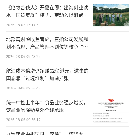
工厂已生产了第100万台洗衣机。
《伦敦合伙人》开播在即：出海创业试
水“国货集群”模式，带动入境消费反
吸尘器方面，胡佛（Hoover）公司在1908
向种草
年推出了第一款便携式电动吸尘器，除了发明
2026-08-07 15:17:50
吸尘器，如今电商平台仍在推行的“七天免费
北部湾财险收监管函，直指公司发展规
试用”服务，其最早推行者也是胡佛。当时，
划不合理、产品管理不到位等核心“痛
点”
为了推广吸尘器，其在《星期六晚邮报》上刊
2026-08-06 09:43:25
登广告，提供为期十天的免费试用。
航油成本倍增仍净赚62亿港元，进击的
国泰靠“过境红利”加速扩张
在笔者看来，20世纪初的电气化浪潮不仅
改变了家庭，也重塑了许多工作场景。例如，
2026-08-06 09:38:43
洗衣机替代了人工洗衣，让工薪阶层的周末真
统一中控上半年：食品业务稳步增长，
正变成了休息日；电冰箱减少了人们食物的采
饮品业务除奶茶外全线承压
买频率；微波炉则让“速食”乃至今天的“预
2026-08-06 09:56:12
制菜”成为现代餐饮的重要组成部分。
九洲药业中报罕见“双降”：诺华大