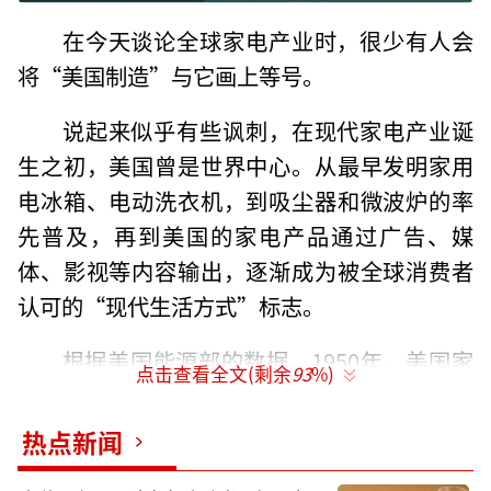
在今天谈论全球家电产业时，很少有人会
将“美国制造”与它画上等号。
说起来似乎有些讽刺，在现代家电产业诞
生之初，美国曾是世界中心。从最早发明家用
电冰箱、电动洗衣机，到吸尘器和微波炉的率
先普及，再到美国的家电产品通过广告、媒
体、影视等内容输出，逐渐成为被全球消费者
认可的“现代生活方式”标志。
根据美国能源部的数据，1950年，美国家
点击查看全文(剩余
93
%)
庭中电冰箱的普及率就超过80%，而洗衣机和
吸尘器的普及率也在70%以上。与此同时，G
热点新闻
E、惠而浦、Maytag、胡佛（Hoover）等品牌