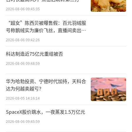
电冰箱原型机，让制冷技术在家庭中的应用迈
出了第一步。
2026-08-06 09:45:35
“超女”陈西贝被曝售假：百元羽绒服
与此同时，于1916年成立的Kelvinator，
号称鹅绒实为廉价飞丝，直播间卖出超
则专注于电冰箱的研发，并在1923年占据了美
百万元
2026-08-06 09:42:26
国电冰箱市场80%的份额，但想必很多消费者
都会对这个品牌感到陌生，因为到了上世纪80
科达制造近75亿元重组被否
年代，Kelvinator已经几经转手，最终被伊莱
2026-08-06 09:48:59
克斯收购。
华为哈勃投资、宁德时代加持，天科合
其他电器的普及速度上，美国也领先同时
达为何越卖越亏？
期的其他地区，1907年，Maytag宣布入局洗衣
2026-08-05 14:16:14
机市场，两年后便推出了第一台动力洗衣机，
SpaceX股价跳水，一夜蒸发1.5万亿元
并在随后的十年间成为美国中西部家庭的“必
2026-08-06 09:45:59
备电器”。到1927年，其位于艾奥瓦州牛顿的