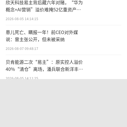
欣天科技易主背后藏六年对赌，“华为
概念+AI营销”溢价难掩52亿重资产考
验
2026-08-05 14:14:15
患儿死亡、瞒报一年！前CEO对外媒
说：曾主张公开，但未被采纳
2026-08-07 09:48:17
贝肯能源二次“易主”：原实控人溢价
40%“清仓”离场，潘兵联合新洋丰、
宏科百世拟入主
2026-08-05 14:11:25
告别起量难、留客难！京东商家成长
PLUS方法论助力商家跑出确定性增长
路径
2026-08-06 15:56:24
段永平38亿投资泡泡玛特账本