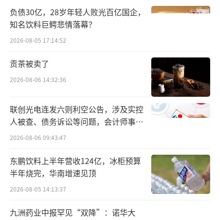
负债30亿，28岁年轻人败光百亿国企，
知名饮料巨鳄悲情落幕？
2026-08-05 17:14:52
贡茶被卖了
2026-08-06 14:32:36
联创光电连发六则利空公告，涉及实控
人被查、债务诉讼等问题，会计师事务
所曾出具“保留意见”
2026-08-06 09:43:47
东鹏饮料上半年营收124亿，冰柜预算
半年烧完，华南增速见顶
2026-08-05 14:13:37
九洲药业中报罕见“双降”：诺华大