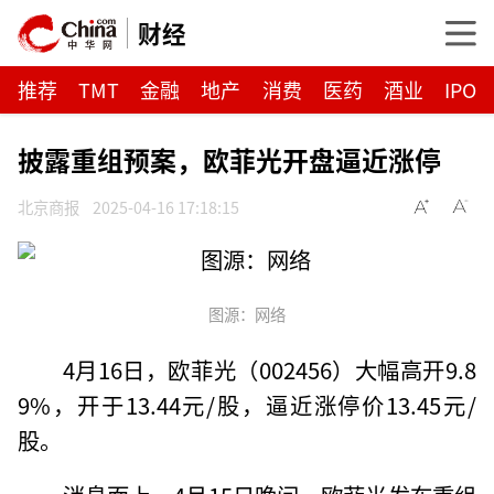
财经
推荐
TMT
金融
地产
消费
医药
酒业
IPO
披露重组预案，欧菲光开盘逼近涨停
北京商报
2025-04-16 17:18:15
图源：网络
4月16日，欧菲光（002456）大幅高开9.8
9%，开于13.44元/股，逼近涨停价13.45元/
股。