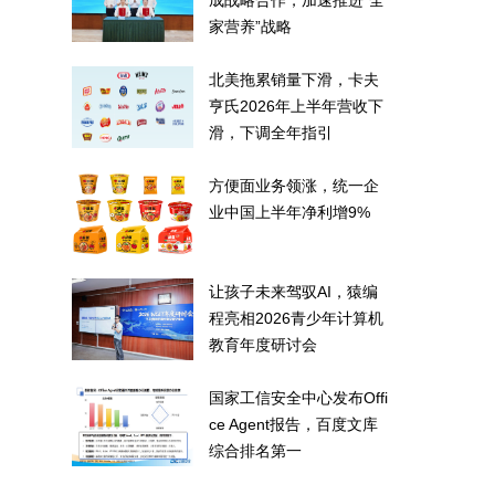
成战略合作，加速推进“全
家营养”战略
北美拖累销量下滑，卡夫
亨氏2026年上半年营收下
滑，下调全年指引
方便面业务领涨，统一企
业中国上半年净利增9%
让孩子未来驾驭AI，猿编
程亮相2026青少年计算机
教育年度研讨会
国家工信安全中心发布Offi
ce Agent报告，百度文库
综合排名第一