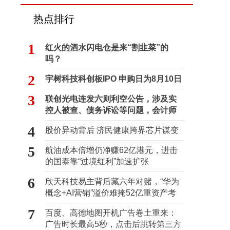
热点排行
1
红火的酒水闪电仓是来“割韭菜”的
吗？
2
宇树科技科创板IPO 申购日为8月10日
3
联创光电连发六则利空公告，涉及实
控人被查、债务诉讼等问题，会计师
事务所曾出具“保留意见”
4
股价异动背后 济民健康跨界芯片谋变
5
航油成本倍增仍净赚62亿港元，进击
的国泰靠“过境红利”加速扩张
6
欣天科技易主背后藏六年对赌，“华为
概念+AI营销”溢价难掩52亿重资产考
验
7
百度、高德地图开机广告卷土重来：
广告时长最高5秒，点击后跳转第三方