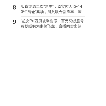
8
贝肯能源二次“易主”：原实控人溢价4
0%“清仓”离场，潘兵联合新洋丰、宏
科百世拟入主
9
“超女”陈西贝被曝售假：百元羽绒服号
称鹅绒实为廉价飞丝，直播间卖出超
百万元