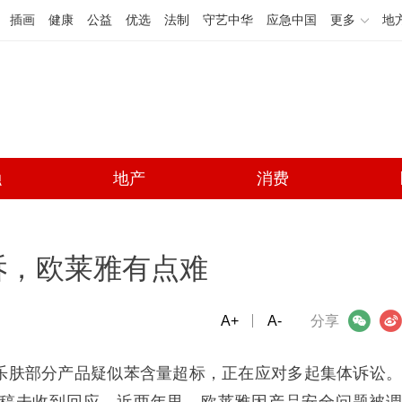
插画
健康
公益
优选
法制
守艺中华
应急中国
更多
地
融
地产
消费
诉，欧莱雅有点难
A+
微信
A-
微博
分享
适乐肤部分产品疑似苯含量超标，正在应对多起集体诉讼。