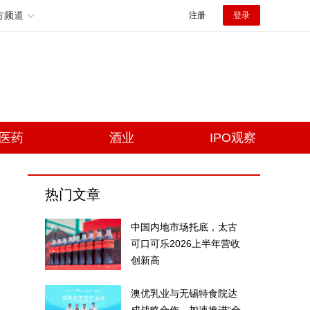
方频道
注册
登录
医药
酒业
IPO观察
热门文章
中国内地市场托底，太古
可口可乐2026上半年营收
创新高
澳优乳业与无锡特食院达