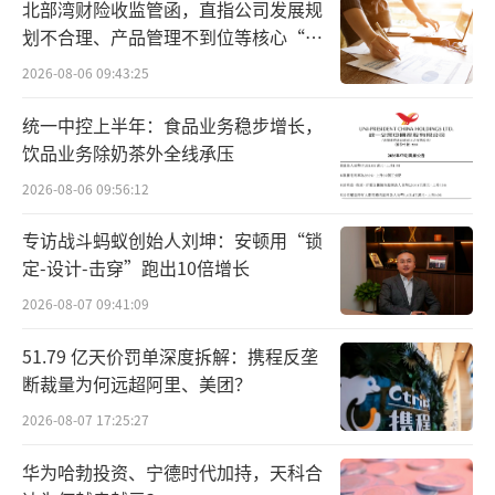
北部湾财险收监管函，直指公司发展规
阶段，未来企业的增长点必须发力于此。
划不合理、产品管理不到位等核心“痛
点”
2026-08-06 09:43:25
“作为全球最大的化妆品集团，欧莱雅在
护肤和彩妆类目发展进入‘成熟阶段’后，投
统一中控上半年：食品业务稳步增长，
资香水赛道是一个必然选择。”美妆资深评论
饮品业务除奶茶外全线承压
人、美云空间电商创始人白云虎给出自己的观
2026-08-06 09:56:12
点。
专访战斗蚂蚁创始人刘坤：安顿用“锁
定-设计-击穿”跑出10倍增长
业绩增长放缓
2026-08-07 09:41:09
从另一个层面来说，极力打造高奢版图的
51.79 亿天价罚单深度拆解：携程反垄
背后是业绩增长见顶的欧莱雅需要新的突破
断裁量为何远超阿里、美团？
点。从整体业绩情况来看，相比较前几年的双
2026-08-07 17:25:27
位数增长，欧莱雅近两年业绩已经放缓至个位
数增长。根据财报数据，2024年欧莱雅全年销
华为哈勃投资、宁德时代加持，天科合