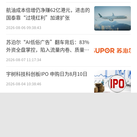
业绩增长见顶之际，高端化、高奢化成为
航油成本倍增仍净赚62亿港元，进击的
欧莱雅的主要转型战略。在2024年财报发布期
国泰靠“过境红利”加速扩张
间，欧莱雅管理层明确表示，与Jacquemus的
2026-08-06 09:38:43
合作是“奢侈品化战略的重要一步”。高端香
苏泊尔“AI低俗广告”翻车背后：83%
水香氛赛道成为欧莱雅的抓手，而这背后，是
外资全盘掌控，陷入流量内卷、质量频
香水香氛业务的逆市高增长。
发的负循环
2026-08-07 11:17:34
欧莱雅集团高档化妆品部总裁Cyril Chapu
宇树科技科创板IPO 申购日为8月10日
y在2024年财报会议上表示，香水业务确实是我
2026-08-04 10:38:46
们近年来持续发力的增长引擎之一。这一市场
已经连续多年保持活跃，过去四年始终保持两
铜价迫近历史高位：美国加税“抢
位数增长。根据此财报数据，在2023年财报
铜”、中国立法保护
中，欧莱雅提及香水品类销售额同比增长1
2026-08-07 14:30:42
7%，成为集团高档化妆品部增长的核心动力。
九洲药业中报罕见“双降”：诺华大