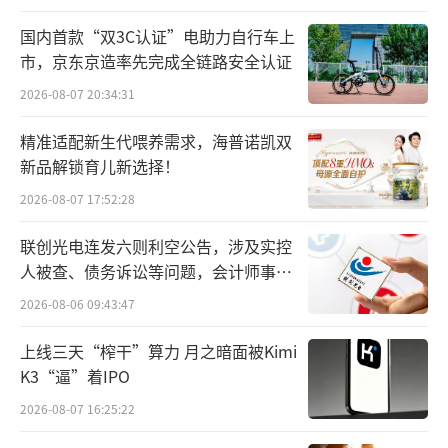
现。在收购娇韵诗两大香水品牌的同时，欧莱
雅还挖来了娇韵诗香水部门总裁Sandrine Gros
国内首款“双3C认证”电助力自行车上
市，京东京造率先完成全链路安全认证
lier。两年后的2022年10月，欧莱雅集团宣布
2026-08-07 20:34:31
旗下高档化妆品事业部已成立全新奢侈香氛品
牌部门，任命Sandrine Groslier为该部门总
精准适配新生代喂养需求，海普诺凯双
裁。曾隶属于高档化妆品事业部的梅森玛吉拉
新品解锁育儿新选择！
（Maison Margiela）、欧珑（Atelier Cologn
2026-08-07 17:52:28
e）、维果罗夫（Viktor&Rolf）、阿莎罗（Azz
联创光电连发六则利空公告，涉及实控
aro）、迪塞尔（Diesel）及卡夏尔（Cachare
人被查、债务诉讼等问题，会计师事务
l）6个品牌将迁移至该部门。
所曾出具“保留意见”
2026-08-06 09:43:47
在深圳市思其晟公司CEO伍岱麒看来，欧
上线三天“榨干”算力 月之暗面被Kimi
莱雅不断收购和投资高奢香水品牌的背后，是
K3“逼”着IPO
基于其在香水领域业绩增长的需求所做出的动
2026-08-07 16:25:22
作。香水香氛领域在美妆市场板块处于高增长