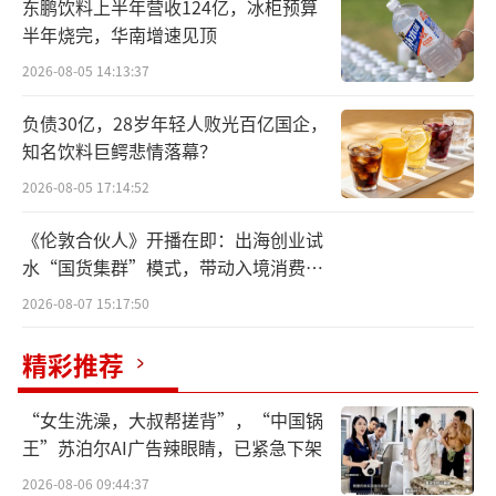
东鹏饮料上半年营收124亿，冰柜预算
香水品牌Amouage的少数股权。同样在2月，
半年烧完，华南增速见顶
欧莱雅收购了法国设计师品牌Jacquemus少数
2026-08-05 14:13:37
股权，并签署独家美妆合作协议，计划未来将
负债30亿，28岁年轻人败光百亿国企，
推出联名香水系列。2024年2月，欧莱雅与Pra
知名饮料巨鳄悲情落幕？
da集团达成协议，负责开发、生产及分销Miu
2026-08-05 17:14:52
Miu香水，首款产品预计2025年上市。2023
年，欧莱雅对中国本土高端香氛品牌观夏进行
《伦敦合伙人》开播在即：出海创业试
少数股权投资，补充东方美学香调产品线。
水“国货集群”模式，带动入境消费反
向种草
2026-08-07 15:17:50
更早之前的2020年，欧莱雅收购娇韵诗旗
下香水品牌阿莎罗（Azzaro）及Mugler，其
精彩推荐
中，Mugler的Angel香水系列曾创下“全球每3
“女生洗澡，大叔帮搓背”，“中国锅
秒售出1瓶的纪录”。其实在这个时候，欧莱雅
王”苏泊尔AI广告辣眼睛，已紧急下架
想要构建高奢香水香氛版图的想法就已经显
2026-08-06 09:44:37