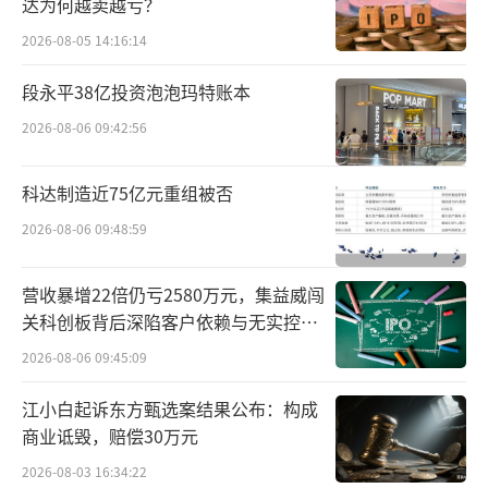
达为何越卖越亏？
售额为434.868亿欧元，同比增长5.6%；营业
2026-08-05 14:16:14
利润为86.875亿欧元，同比增长6.7%；‌2023年
全年销售额为411.8亿欧元‌，同比增长5.1%‌；
段永平38亿投资泡泡玛特账本
营业利润为81.4亿欧元，较上年增长9.2%；而
2026-08-06 09:42:56
在2022年，欧莱雅全年销售额为382.6亿欧元，
同比增长18.5%‌‌1。营业利润为74.6亿欧元，同
科达制造近75亿元重组被否
比增长21%‌。
2026-08-06 09:48:59
整体业绩增长放缓的同时，欧莱雅在其重
营收暴增22倍仍亏2580万元，集益威闯
要市场之一的中国大陆市场也逐渐走向下坡
关科创板背后深陷客户依赖与无实控人
路。根据财报数据，2020—2024年，欧莱雅在
困局
2026-08-06 09:45:09
中国大陆市场的销售额增幅分别为27%、双位
江小白起诉东方甄选案结果公布：构成
数增长（未公开具体数据）、5.5%、5.4%、低
商业诋毁，赔偿30万元
个位数下降（未公开具体数据）。
2026-08-03 16:34:22