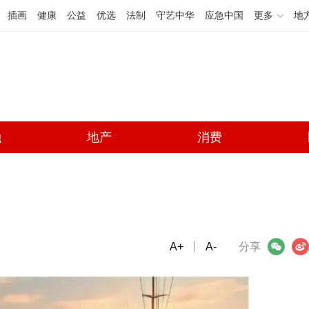
插画
健康
公益
优选
法制
守艺中华
应急中国
更多
地
融
地产
消费
A+
微信
A-
微博
分享