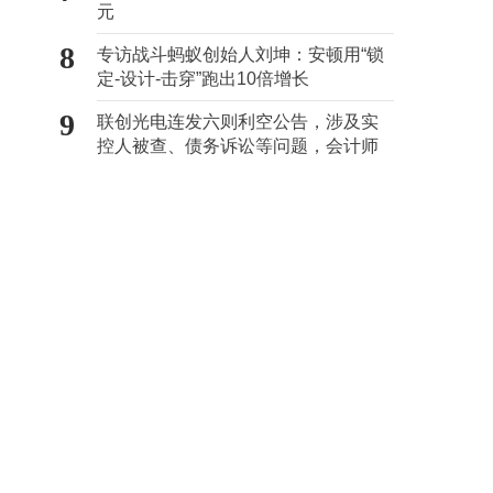
元
8
专访战斗蚂蚁创始人刘坤：安顿用“锁
定-设计-击穿”跑出10倍增长
9
联创光电连发六则利空公告，涉及实
控人被查、债务诉讼等问题，会计师
事务所曾出具“保留意见”