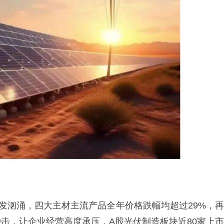
愈发汹涌，四大主材主流产品全年价格跌幅均超过29%，再
击，让企业经营高度承压，A股光伏制造板块近80家上市