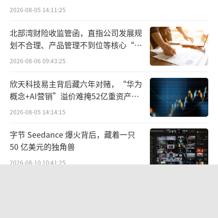
宏科百世拟入主
2026-08-05 14:11:25
京东618正式开启后，京东百亿补贴日、超
省特价日、超级直播日、PLUS会员日也将如约
北部湾财险收监管函，直指公司发展规
划不合理、产品管理不到位等核心“痛
而至，为消费者带来大牌爆款1折抢、5折秒杀
点”
价、特价2元包邮等层层福利。每晚8点，看京
2026-08-06 09:43:25
东直播，千款商品1折抢。京东PLUS会员用户
欣天科技易主背后藏六年对赌，“华为
还可多轮次领取超千元超级补贴，并可与其他
概念+AI营销”溢价难掩52亿重资产考
验
优惠叠加使用。针对各品类大牌爆款、新奇好
2026-08-05 14:14:15
物，京东618期间也有海量优惠放送不间断。
字节 Seedance 爆火背后，藏着一只
50 亿美元的独角兽
六大惊喜日引关注，京东618夏日歌会3万
张门票免费送
2026-08-10 10:41:25
SpaceX股价跳水，一夜蒸发1.5万亿元
今年京东618全新打造六大惊喜日。从5月2
2026-08-06 09:45:59
2日至6月12日，发烧友惊喜日、美食惊喜日、