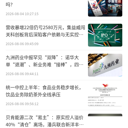
吗？
同时，京东外卖正式推出“京东超级外卖
日”活动，每月18日开启专属狂欢，咖啡、奶
2026-08-04 10:27:15
茶1.68元一杯，人人可抢。京东外卖官方储值
营收暴增22倍仍亏2580万元，集益威闯
账户“京东饭卡”也带来新福利，消费者充值5
关科创板背后深陷客户依赖与无实控人
困局
00元最高可得618元，可自用，可送礼。5月18
2026-08-06 09:45:09
日和6月18日当天下单，还有更多限量惊喜。
九洲药业中报罕见“双降”：诺华大
单“退潮”、新业务难“接棒”，四大
难关待闯
2026-08-06 09:44:11
统一中控上半年：食品业务稳步增长，
饮品业务除奶茶外全线承压
2026-08-06 09:56:12
贝肯能源二次“易主”：原实控人溢价
40%“清仓”离场，潘兵联合新洋丰、