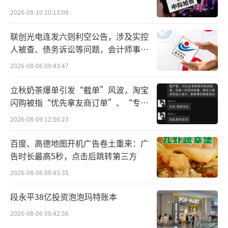
2026-08-10 10:13:09
联创光电连发六则利空公告，涉及实控
人被查、债务诉讼等问题，会计师事务
所曾出具“保留意见”
2026-08-06 09:43:47
立秋奶茶爆单引发“截单”风波，淘宝
闪购被指“优先拿友商订单”、“专挑
贵的拿”
2026-08-09 12:56:23
百度、高德地图开机广告卷土重来：广
告时长最高5秒，点击后跳转第三方
2026-08-06 09:45:35
段永平38亿投资泡泡玛特账本
2026-08-06 09:42:56