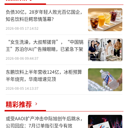
每人每天补贴超1000元，“补上加补”省
到极致
负债30亿，28岁年轻人败光百亿国企，
知名饮料巨鳄悲情落幕？
当前，京东心动购物季正在火热进行中，
2026-08-05 17:14:52
为消费者带来海量优质好物和礼赠优惠。承接
“女生洗澡，大叔帮搓背”，“中国锅
消费者的购物热情，即将启动的京东618，会带
王”苏泊尔AI广告辣眼睛，已紧急下架
来更多惊喜。
2026-08-06 09:44:37
为给消费者带来更加简单、直接的补贴优
东鹏饮料上半年营收124亿，冰柜预算
惠，今年京东618将提供“每人每天补贴超100
半年烧完，华南增速见顶
0元”的补贴加码。消费者在活动主会场一键即
2026-08-05 14:13:37
可领取，包括满200减20神券、PLUS补贴券、
各品类东券等，即领即用，享实惠更简单；激
精彩推荐
活京东白条的用户还可享受白条6期分期免息福
或受AAOI扩产冲击中际旭创午后跳水，
利。
公司回应：7月订单指引至今有效