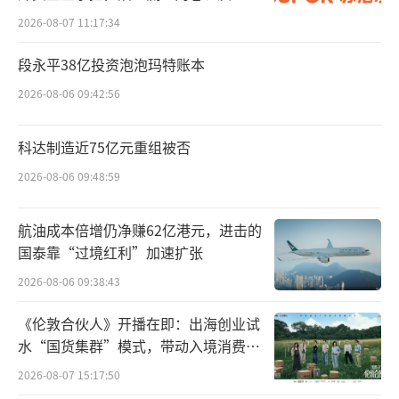
年，公司实现营收14.15亿元，同比增加0.2
发的负循环
2026-08-07 11:17:34
2%。虽然是微增长，但这已经是李子园连续4
段永平38亿投资泡泡玛特账本
年在14亿元边缘徘徊，几乎陷入停滞状态。
2026-08-06 09:42:56
报告期内，李子园归母净利润2.24亿元，
同比减少5.55%。扣非净利润2.07亿，同比下
科达制造近75亿元重组被否
滑5.24%。2021年至2023年李子园归母净利润
2026-08-06 09:48:59
分别为2.63亿元、2.2亿元、2.37亿元。
航油成本倍增仍净赚62亿港元，进击的
对于今年上半年业绩下滑的原因，李子园
国泰靠“过境红利”加速扩张
表示：“为促进销售，公司投入广告费用较
2026-08-06 09:38:43
多，销售费用、管理费用增加明显所致。”从
《伦敦合伙人》开播在即：出海创业试
年报给出的费用明细看，李子园去年销售费用
水“国货集群”模式，带动入境消费反
为2.01亿元，相比上年同期的1.68亿元增加了1
向种草
2026-08-07 15:17:50
9.72%。