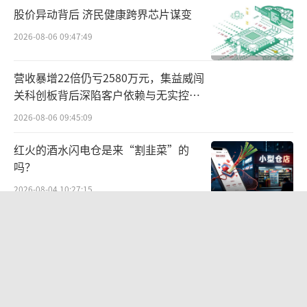
股价异动背后 济民健康跨界芯片谋变
作为靠甜牛奶发家的大单品企业，李子园
2026-08-06 09:47:49
虽然有一批年轻用户群体，但受众分布并不平
衡。分地区来看，2024年华东地区贡献营收6.9
营收暴增22倍仍亏2580万元，集益威闯
8亿元，同比下降0.58%，占总营收比例近一
关科创板背后深陷客户依赖与无实控人
困局
半。华中和西南地区分别贡献了总营收的16.8
2026-08-06 09:45:09
8%、19.6%，华中区域收入双位数下滑，西南
红火的酒水闪电仓是来“割韭菜”的
地区则是3.53%微增长。显然，李子园还是偏
吗？
向于华东地区的区域化品牌，全国化布局有待
2026-08-04 10:27:15
提升和扩张。
两则公告，换来9个涨停板
为了走出华东区域，拓展全国化市场。202
2026-08-06 09:53:41
4年4月，李子园大手笔请来一线男明星成毅为
品牌代言人，试图用粉丝经济激活品牌影响力
江小白起诉东方甄选案结果公布：构成
及电商渠道。这一番高调营销为李子园带来了
商业诋毁，赔偿30万元