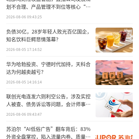
和口感的多元化需求；目前植物蛋白系列饮品
划不合理、产品管理不到位等核心“痛
与高含量的维生素水系列产品正处于渠道布局
点”
2026-08-06 09:43:25
阶段
负债30亿，28岁年轻人败光百亿国企，
对此，业内人士认为，李子园频频发力新
知名饮料巨鳄悲情落幕？
业务布局，除了应对原材料成本上涨的难题之
2026-08-05 17:14:52
外，也是为了寻求“第二个增长点”，缓解经
华为哈勃投资、宁德时代加持，天科合
营之困。
达为何越卖越亏？
2026-08-05 14:16:14
业绩增长遇到“天花板”
联创光电连发六则利空公告，涉及实控
事实上，近些年李子园因产品、模式、渠
人被查、债务诉讼等问题，会计师事务
道、推广都比较单一，业绩增长已经遇到天花
所曾出具“保留意见”
2026-08-06 09:43:47
板。
苏泊尔“AI低俗广告”翻车背后：83%
近期李子园公布2024年财报中披露，2024
外资全盘掌控，陷入流量内卷、质量频