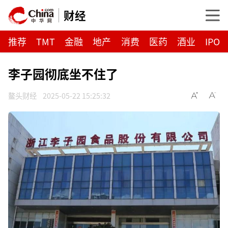
财经
推荐
TMT
金融
地产
消费
医药
酒业
IPO
李子园彻底坐不住了
鳌头财经
2025-05-22 15:25:32