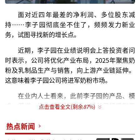
面对近四年最差的净利润、多位股东减
持……李子园彻底坐不住了，频频发力新业
务，试图寻找新的增长点。
近期，李子园在业绩说明会上答投资者问
时表示，公司将优化产业布局，2025年聚焦奶
粉及乳制品生产与销售，向上游产业链延伸。
这意味着李子园公司将进军奶粉市场。
在业内人士看来，此前李子园的产品、模
式、渠道、推广都比较单一，增长已经遇到天
点击查看全文(剩余
87
%)
花板。虽然公司在积极寻求所谓的‘第二增长
曲线’，但新产品缺乏核心研发实力和与之对
热点新闻
应的渠道推广能力，导致新品口碑和反响始终