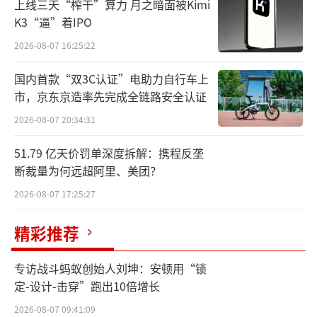
上线三天“榨干”算力 月之暗面被Kimi
较为平淡。
K3“逼”着IPO
频频发力布局新品
2026-08-07 16:25:22
国内首款“双3C认证”电助力自行车上
日前，李子园发布关于签署投资协议暨设
市，京东京造率先完成全链路安全认证
立全资子公司的进展公告，公告显示，公司目
2026-08-07 20:34:31
前已审议通过了《关于拟签署投资协议书暨设
立全资子公司的议案》，同意公司拟以自筹或
51.79 亿天价罚单深度拆解：携程反垄
断裁量为何远超阿里、美团？
自有资金在银川市西夏区新设全资子公司实
施“李子园日处理1000吨生乳深加工项目”，
2026-08-07 17:25:27
全资子公司名称为“宁夏李子园食品有限公
精彩推荐
司”。
专访战斗蚂蚁创始人刘坤：安顿用“锁
该项目预计投资金额3.2亿元，项目建设周
定-设计-击穿”跑出10倍增长
期预计为取得土地使用权后18个月内。项目建
2026-08-07 09:41:09