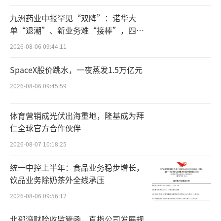
设内容包括建设全脂脱脂奶粉、浓缩奶、稀奶
九洲药业中报罕见“双降”：诺华大
油、奶酪、奶制品深加工生产线及研发中心，
单“退潮”、新业务难“接棒”，四大
配套建设职工宿舍、库房、物流基地等。
难关待闯
2026-08-06 09:44:11
对于布局奶粉市场的原因，李子园2024年
SpaceX股价跳水，一夜蒸发1.5万亿元
报表示，公司含乳饮料的原材料主要通过直接
2026-08-06 09:45:59
或间接向恒天然进口取得。由于奶粉价格受自
然环境、奶牛存栏量、供求关系、贸易政策等
体育营销成光伏出海重地，隆基成为拜
因素影响而波动，面临着控制成本的挑战。
仁全球官方合作伙伴
2026-08-07 10:18:25
除了布局奶粉业务，李子园还在推进植物
蛋白饮品和高维生素含量水两个新系列。李子
统一中控上半年：食品业务稳步增长，
园介绍，2024年公司已推出植物蛋白系列饮
饮品业务除奶茶外全线承压
品，2025年将推出零添加营养素水、植物饮料
2026-08-06 09:56:12
等更多创新产品，以满足消费者对健康、营养
北部湾财险收监管函，直指公司发展规