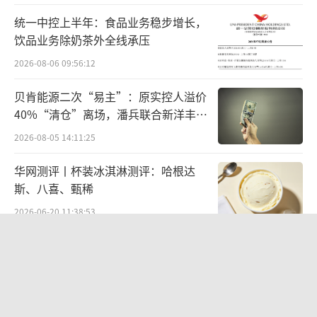
而周黑鸭在营收微降的情况下，通过精准控本
统一中控上半年：食品业务稳步增长，
饮品业务除奶茶外全线承压
实现了净利率的大幅提升。
2026-08-06 09:56:12
东吴证券研报指出，绝味在收入承压背景
贝肯能源二次“易主”：原实控人溢价
下规模效应减弱，是盈利能力下降的主要原
40%“清仓”离场，潘兵联合新洋丰、
因。
宏科百世拟入主
2026-08-05 14:11:25
在成本控制方面，周黑鸭上半年营业成本
华网测评丨杯装冰淇淋测评：哈根达
占营业收入的比例为41.39%，这一比例不仅远
斯、八喜、甄稀
低于绝味食品的70.09%，较自身往年也有明显
2026-06-20 11:38:53
改善。
江小白起诉东方甄选案结果公布：构成
对此，周黑鸭在业绩交流会上明确表示，
商业诋毁，赔偿30万元
原材料成本下降是毛利率提升的关键因素。
2026-08-03 16:34:22