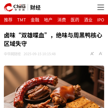
财经
推荐
TMT
金融
地产
消费
医药
酒业
IPO
卤味“双雄喋血”，绝味与周黑鸭核心
区域失守
中华网财经
2025-09-15 10:15:48