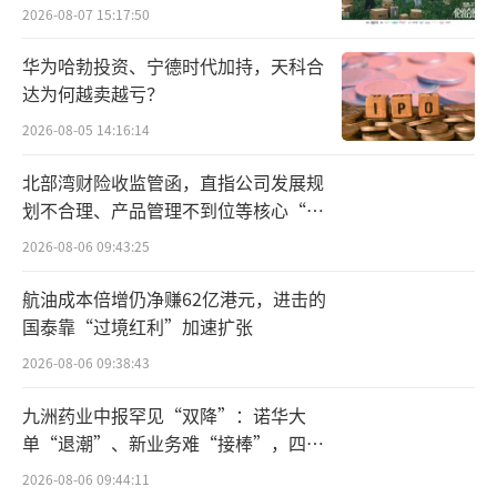
向种草
2026-08-07 15:17:50
现净利润1.08亿元，同比激增228%，在营收规
模不及绝味一半的情况下，净利润达到其61.
华为哈勃投资、宁德时代加持，天科合
达为何越卖越亏？
7%。
2026-08-05 14:16:14
从成本端看，两家企业的毛利率水平差异
北部湾财险收监管函，直指公司发展规
显著。绝味食品上半年销售毛利率为29.92%，
划不合理、产品管理不到位等核心“痛
较去年同期下降0.37个百分点；而周黑鸭通过
点”
2026-08-06 09:43:25
原材料成本优化和精益管理，毛利率维持在56.
8%的高位，远超绝味近27个百分点。这种巨大
航油成本倍增仍净赚62亿港元，进击的
国泰靠“过境红利”加速扩张
的毛利率差距，成为周黑鸭利润逆袭的核心支
撑。
2026-08-06 09:38:43
九洲药业中报罕见“双降”：诺华大
值得注意的是，绝味食品的利润下滑并非
单“退潮”、新业务难“接棒”，四大
孤立现象，其各项盈利指标均呈现恶化趋势。
难关待闯
2026-08-06 09:44:11
销售净利率从去年同期的7.68%降至5.85%，