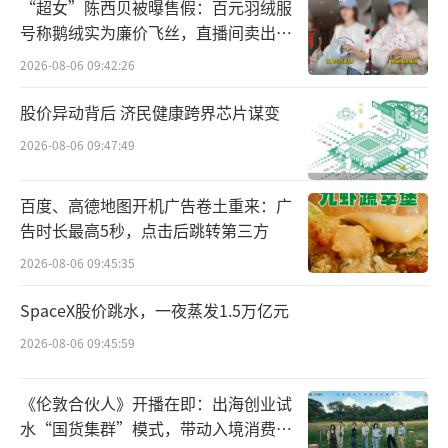
“超女”陈西贝被曝售假：百元羽绒服
家减少4131家。
号称鹅绒实为廉价飞丝，直播间卖出超
百万元
其中，二季度绝味食品业务下滑呈现全面
2026-08-06 09:42:26
加速状态。鲜货类产品/包装产品/加盟商管理
股价异动背后 济民健康跨界芯片谋变
分别实现营收9.68亿元、1.09亿元和0.13亿
2026-08-06 09:47:49
元，同比下滑23.27%、21.26%、26.54%。
百度、高德地图开机广告卷土重来：广
东吴证券预计2025年二季度闭店情况和单
告时长最高5秒，点击后跳转第三方
店营收都仍有压力。
2026-08-06 09:45:35
利润表现则呈现完全相反的格局。绝味食
SpaceX股价跳水，一夜蒸发1.5万亿元
品上半年归母净利润为1.75亿元，较去年同期
2026-08-06 09:45:59
大幅下降40.71%；扣非净利润更是同比下滑5
2.6%，盈利能力恶化明显。
《伦敦合伙人》开播在即：出海创业试
水“国货集群”模式，带动入境消费反
与之形成鲜明对比的是，周黑鸭上半年实