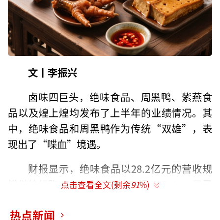
文丨李振兴
卤味四巨头，绝味食品、周黑鸭、紫燕食
品以及煌上煌均发布了上半年的业绩情况。其
中，绝味食品和周黑鸭作为传统“双雄”，表
现出了“喋血”境遇。
财报显示，绝味食品以28.2亿元的营收规
模继续领跑，但净利润同比下滑40.71%；周黑
点击查看全文(剩余
91
%)
鸭虽营收规模仅为12.23亿元，却实现净利润同
热点新闻
比228%的爆发式增长，但核心区域的门店和收