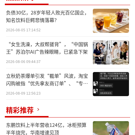
入都在下滑。这折射出卤味企业在行业转型期
负债30亿，28岁年轻人败光百亿国企，
的战略选择差异。
知名饮料巨鳄悲情落幕？
2026-08-05 17:14:52
在业内人士看来，卤味品类呈现“低性价
比”态势，企业的品牌效应、规模效应和粉丝
“女生洗澡，大叔帮搓背”，“中国锅
效应，以及整个服务体系和客户粘性都有所下
王”苏泊尔AI广告辣眼睛，已紧急下架
滑。
2026-08-06 09:44:37
绝味有规模，周黑鸭有效率
立秋奶茶爆单引发“截单”风波，淘宝
闪购被指“优先拿友商订单”、“专挑
营收规模上，绝味食品依然保持领先地
贵的拿”
2026-08-09 12:56:23
位。2025年上半年，绝味实现营业收入28.2亿
精彩推荐
元，尽管这一数字较去年同期下降15.57%，但
仍相当于周黑鸭12.23亿元营收的2.3倍。周黑
东鹏饮料上半年营收124亿，冰柜预算
鸭的营收同比降幅为2.9%，显著低于绝味的下
半年烧完，华南增速见顶