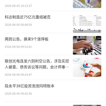
滑幅度，显示出更强的营收韧性。双方在营收
2026-08-05 14:13:37
层面的差距在缩小。
科达制造近75亿元重组被否
绝味食品多数业务品类出现下滑。2025上
2026-08-06 09:48:59
半年，绝味食品鲜货类产品、包装产品、加盟
商管理分别实现营收21.12亿元、2.28亿元和0.
两则公告，换来9个涨停板
27亿元，同比下滑19.15%、增长16.31%、下
2026-08-06 09:53:41
滑20.28%。其中，加盟商管理收入下滑幅度最
大。
联创光电连发六则利空公告，涉及实控
人被查、债务诉讼等问题，会计师事务
在东吴证券看来，绝味食品门店业务加速
所曾出具“保留意见”
2026-08-06 09:43:47
见底。第三方平台“窄门餐眼”的监测数据显
段永平38亿投资泡泡玛特账本
示，截至2025年8月15日，绝味在营门店数为1
0838家，较2023年底的历史峰值15950家减少5
2026-08-06 09:42:56
112家，降幅达32%；较2024年上半年的14969