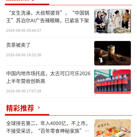
洲、大洋洲和非洲区（AOA），欧洲区（EU
“女生洗澡，大叔帮搓背”，“中国锅
R）三大区。2025年初，大中华区被重新并入A
王”苏泊尔AI广告辣眼睛，已紧急下架
OA市场。
2026-08-06 09:44:37
贡茶被卖了
2026-08-06 14:32:36
中国内地市场托底，太古可口可乐2026
上半年营收创新高
2026-08-06 17:07:28
精彩推荐
图源：雀巢官网（截图）
今年前9个月，雀巢的总销售额为659亿瑞
全球排名第二，年入4000亿，不上市，
不接受采访，“百年零食神秘家族”浮
士法郎，同比下降1.9%。有机增长率为3.3%，