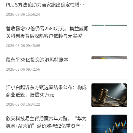
PLUS方法论助力商家跑出确定性增长
其实，通俗点来说，雀巢过去在国内市场
路径
2026-08-06 15:56:24
的增长，很大程度上得益于对渠道的“压
货”，虽然渠道能力强大，但当消费情绪低迷
营收暴增22倍仍亏2580万元，集益威闯
关科创板背后深陷客户依赖与无实控人
时，终端动销受阻，势必会导致渠道库存过
困局
大，经销商压力自然不言而喻。
2026-08-06 09:45:09
段永平38亿投资泡泡玛特账本
在业内，雀巢旗下的产品价格倒挂、窜货
并不是什么新鲜事，毕竟，经销商为了资金周
2026-08-06 09:42:56
转，窜货也是不得已而为之。
江小白起诉东方甄选案结果公布：构成
而当窜货体量过大的时候，对频频涨价的
商业诋毁，赔偿30万元
雀巢整体价盘也会带来冲击。通常窜货的价格
2026-08-03 16:34:22
要比正常渠道拿货便宜三分之一，对于终端零
欣天科技易主背后藏六年对赌，“华为
售商而言，窜货带来的收益要大得多。此等情
概念+AI营销”溢价难掩52亿重资产考
验