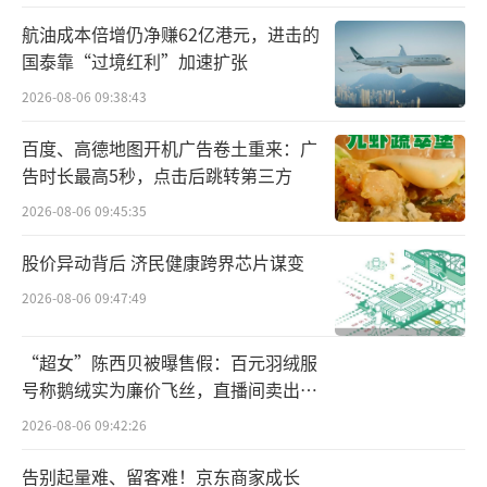
中华区的有机增长率为-6.1%，其中实际内部增
航油成本倍增仍净赚62亿港元，进击的
长率为-2.9%，定价贡献率为-3.2%。
国泰靠“过境红利”加速扩张
2026-08-06 09:38:43
也就是说，在今年前9个月，雀巢在中国市
场的表现属于“量价齐跌”的局面。显然，大
百度、高德地图开机广告卷土重来：广
告时长最高5秒，点击后跳转第三方
中华区业务的走低，也拖累了集团的整体业
绩。
2026-08-06 09:45:35
股价异动背后 济民健康跨界芯片谋变
雀巢方面称，公司过去在中国过渡追求铺
2026-08-06 09:47:49
货渠道的广度，却未能同步培养足够的消费需
求，导致投入与产出不成正比。“我们正在减
“超女”陈西贝被曝售假：百元羽绒服
少过剩库存，新的领导团队正将组织的重心重
号称鹅绒实为廉价飞丝，直播间卖出超
新聚焦于需求创造。”
百万元
2026-08-06 09:42:26
市场期待的“改变”
告别起量难、留客难！京东商家成长