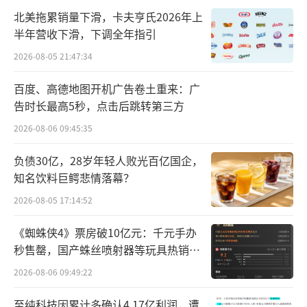
有的消费者喜欢的产品没有降价：“馥芮
北美拖累销量下滑，卡夫亨氏2026年上
白没降价，鸳鸯拿铁也没降价，不如把美式也
半年营收下滑，下调全年指引
降了。”
2026-08-05 21:47:34
根据星巴克中国方面发布的消息，6月10日
百度、高德地图开机广告卷土重来：广
起，星巴克三大品类：星冰乐、冰摇茶、茶拿
告时长最高5秒，点击后跳转第三方
铁，共计数十款产品将集体推出全新夏日“心
2026-08-06 09:45:35
动价”。以大杯为例，平均价格降幅达到5元左
负债30亿，28岁年轻人败光百亿国企，
右。顾客最低仅需23元。
知名饮料巨鳄悲情落幕？
2026-08-05 17:14:52
《蜘蛛侠4》票房破10亿元：千元手办
秒售罄，国产蛛丝喷射器等玩具热销海
外
2026-08-06 09:49:22
至纯科技因累计多确认4.17亿利润，遭