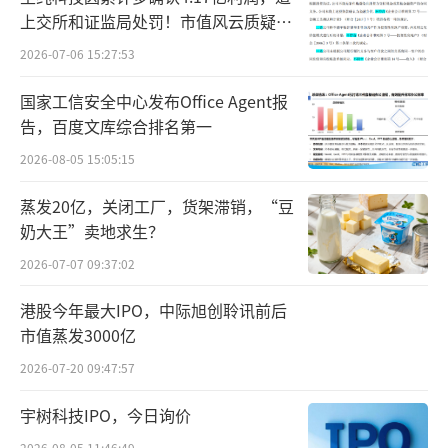
上交所和证监局处罚！市值风云质疑其
财务问题，遭巨额索赔！
2026-07-06 15:27:53
对于只降非咖产品，星巴克中国称发力非
国家工信安全中心发布Office Agent报
咖啡饮品市场，打造“上午咖啡，下午非
告，百度文库综合排名第一
咖”的全天候服务场景。“非咖”场景下，顾
2026-08-05 15:05:15
客可选择不含咖啡的饮品，但部分饮品仍可能
含咖啡因。
蒸发20亿，关闭工厂，货架滞销，“豆
奶大王”卖地求生？
非咖不仅降价，在产品创新上，星巴克还
2026-07-07 09:37:02
将推出更多“非咖”产品。6月17日，星巴克中
港股今年最大IPO，中际旭创聆讯前后
国将联动迪士尼深受喜爱的“疯狂动物城”，
市值蒸发3000亿
推出3款全新联名冰摇茶。很快，茶拿铁也将迎
2026-07-20 09:47:57
来更多全新口味，为顾客带来更多惊喜。
宇树科技IPO，今日询价
星巴克中国首席增长官杨振表示：“星巴
2026-08-05 11:46:49