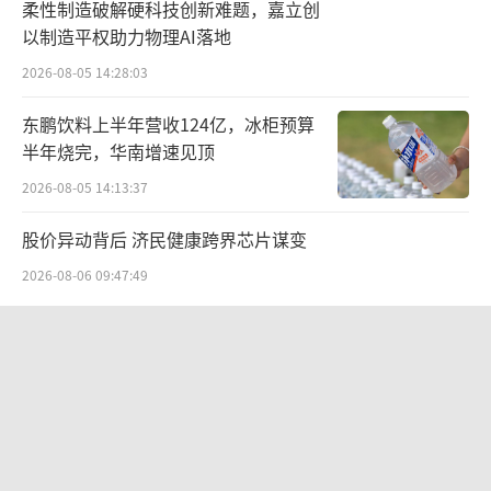
柔性制造破解硬科技创新难题，嘉立创
同消费场景、门店类型等因素，打造不同的产
以制造平权助力物理AI落地
品组合与体验，从而更好地满足顾客的多元需
2026-08-05 14:28:03
求。”杨振表示。
东鹏饮料上半年营收124亿，冰柜预算
据了解，星冰乐、冰摇茶、茶拿铁这三大
半年烧完，华南增速见顶
品类推出夏日“心动价”后，所留出的价格空
2026-08-05 14:13:37
间，也将更鼓励顾客探索客制化，根据自己的
股价异动背后 济民健康跨界芯片谋变
喜好定制饮品。
2026-08-06 09:47:49
“客制化”是星巴克非常独特的饮品定制
SpaceX首份财报：营收近翻倍股价却
玩法。从基础的调整咖啡浓度、甜度，到添加
跳水
风味、更换不同的奶基底或茶底等等，丰富有
2026-08-06 09:49:53
趣的客制化是星巴克品牌体验的重要一环。
非上市人身险企利润翻倍 行业分化加剧
在上海啡越投资管理有限公司董事长王振
2026-08-05 14:18:39