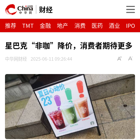
财经
推荐
TMT
金融
地产
消费
医药
酒业
IPO
星巴克“非咖”降价，消费者期待更多
中华网财经
2025-06-11 09:26:44