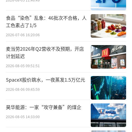
克始终致力于满足顾客在不同时段、不同场景
的多样化需求。清晨，一杯香醇咖啡为通勤路
食品“染色”乱象：46批次不合格，人
上注入活力；午后，星冰乐的绵密冰沙、冰摇
工色素占了1/5
茶的清爽茶香、或是茶拿铁的丝滑口感，都能
2026-07-06 16:20:06
成为放松身心的绝佳选择。”
麦当劳2026年Q2营收不及预期，开店
计划延迟
中国食品产业分析师朱丹蓬认为：“星巴
2026-08-05 09:51:51
克咖啡产品具有产品属性和情感属性。星巴克
卖得不止是产品，还有第三空间和品牌溢价
SpaceX股价跳水，一夜蒸发1.5万亿元
等。所以星巴克咖啡产品不会轻易降价。但其
2026-08-06 09:45:59
非咖产品降价能够扩大下午茶的场景，以及吸
引不宜喝含咖啡因的客群。”
昊华能源：一家“攻守兼备”的煤企
2026-08-05 14:33:00
“‘非咖’场景下完善的产品矩阵，将与
核心咖啡产品双线并举，让星巴克能够根据不