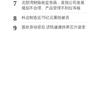
7
北部湾财险收监管函，直指公司发展
规划不合理、产品管理不到位等核
心“痛点”
8
科达制造近75亿元重组被否
9
股价异动背后 济民健康跨界芯片谋变