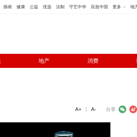
插画
健康
公益
优选
法制
守艺中华
应急中国
更多
地
融
地产
消费
A+
微信
A-
微博
分享