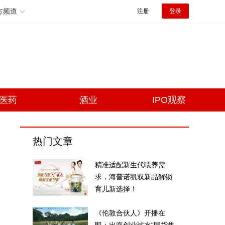
方频道
注册
登录
医药
酒业
IPO观察
热门文章
精准适配新生代喂养需
求，海普诺凯双新品解锁
育儿新选择！
《伦敦合伙人》开播在