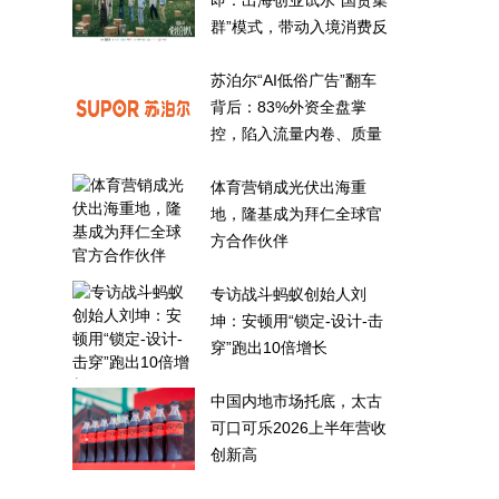
即：出海创业试水“国货集
群”模式，带动入境消费反
向种草
苏泊尔“AI低俗广告”翻车
背后：83%外资全盘掌
控，陷入流量内卷、质量
频发的负循环
体育营销成光伏出海重
地，隆基成为拜仁全球官
方合作伙伴
专访战斗蚂蚁创始人刘
坤：安顿用“锁定-设计-击
穿”跑出10倍增长
中国内地市场托底，太古
可口可乐2026上半年营收
创新高