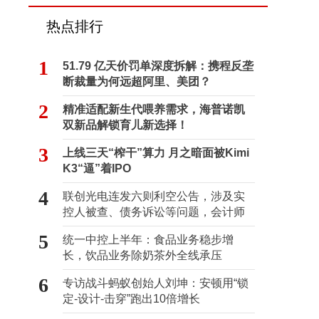
热点排行
1
51.79 亿天价罚单深度拆解：携程反垄
断裁量为何远超阿里、美团？
2
精准适配新生代喂养需求，海普诺凯
双新品解锁育儿新选择！
3
上线三天“榨干”算力 月之暗面被Kimi
K3“逼”着IPO
4
联创光电连发六则利空公告，涉及实
控人被查、债务诉讼等问题，会计师
事务所曾出具“保留意见”
5
统一中控上半年：食品业务稳步增
长，饮品业务除奶茶外全线承压
6
专访战斗蚂蚁创始人刘坤：安顿用“锁
定-设计-击穿”跑出10倍增长