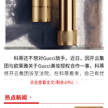
科蒂还不想对Gucci放手。近日，因开云集
团与欧莱雅关于Gucci美妆授权合作一事，科蒂
将开云集团诉至法院。在科蒂看来，自己有优
先续约权，开云集团与欧莱雅的交易侵害了科
点击查看全文(剩余
83
%)
蒂的优先续约权利。从目前的情况看，科蒂失
去Gucci已成定局，且在未来50年不会再有合作
热点新闻
的可能。而这种失去品牌授权的情况让科蒂意