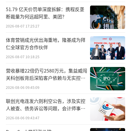
51.79 亿天价罚单深度拆解：携程反垄
断裁量为何远超阿里、美团？
2026-08-07 17:25:27
（来源：万得数据、华西证券研究所）
体育营销成光伏出海重地，隆基成为拜
仁全球官方合作伙伴
规模增长如此迅速的主要原因是信用债ETF
2026-08-07 10:18:25
具有低费率、持仓高透明度、高效交易机制的
优势，在低利率时代更受市场青睐。
营收暴增22倍仍亏2580万元，集益威闯
关科创板背后深陷客户依赖与无实控人
而在交易机制方面，债券ETF（包括信用
困局
2026-08-06 09:45:09
债、国债、政金债、地方债）可以实现一二级
联创光电连发六则利空公告，涉及实控
市场“T+0”实时交易，即当日买入的债券ETF
人被查、债务诉讼等问题，会计师事务
份额当日可卖出，卖出后资金当日可用，次日
所曾出具“保留意见”
2026-08-06 09:43:47
可取。