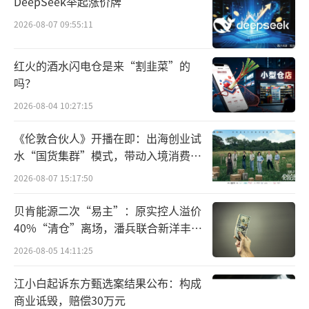
DeepSeek举起涨价牌
对债券ETF感兴趣的老铁可以扫描以下二维
2026-08-07 09:55:11
码进行阅览。
红火的酒水闪电仓是来“割韭菜”的
在细分领域之下，科创债ETF的推出填补了
吗？
科技领域债券指数产品的空白，进一步丰富信
2026-08-04 10:27:15
用债ETF品类。
《伦敦合伙人》开播在即：出海创业试
首先，在政策重点扶持的信用债品类中，
水“国货集群”模式，带动入境消费反
科创公司债表现亮眼，市场规模持续攀升。
向种草
2026-08-07 15:17:50
Choice数据显示，截至2025年6月底，全
贝肯能源二次“易主”：原实控人溢价
市场科创信用债存量已突破2万亿元大关，其中
40%“清仓”离场，潘兵联合新洋丰、
宏科百世拟入主
在交易所市场发行的科创公司债规模达到1.35
2026-08-05 14:11:25
万亿元，占据主体地位。
江小白起诉东方甄选案结果公布：构成
商业诋毁，赔偿30万元
其次，为促进科创债市场发展，监管部门