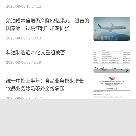
2026-08-03 16:34:22
多措并举：明确政策支持方向、设立“即报即
审”绿色通道、优化信息披露要求、减免发行
航油成本倍增仍净赚62亿港元，进击的
登记服务费用。
国泰靠“过境红利”加速扩张
2026-08-06 09:38:43
这些有力措施有效推动了科创债发行的扩
科达制造近75亿元重组被否
容进程，为科创债ETF未来规模的壮大打下了坚
实的底层资产基础。
2026-08-06 09:48:59
科创债ETF指数投资价值浅析
统一中控上半年：食品业务稳步增长，
饮品业务除奶茶外全线承压
本次发售的科创债ETF所跟踪的三个指数在
2026-08-06 09:56:12
上市场所、样本规模等方面存在区别。
苏泊尔“AI低俗广告”翻车背后：83%
被跟踪最多的中证AAA科技创新公司债指
外资全盘掌控，陷入流量内卷、质量频
数样本包括沪深交易所，样本范围最广，样本
发的负循环
2026-08-07 11:17:34