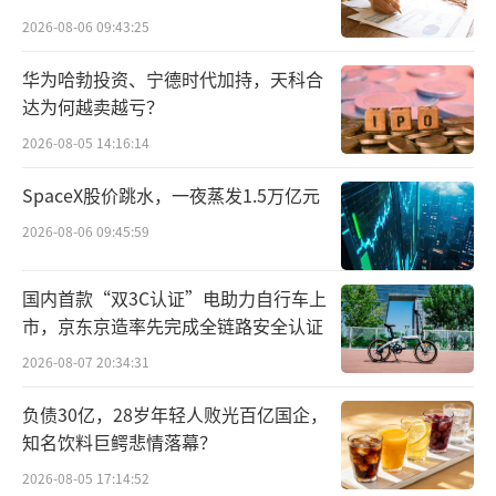
有多重因素推动，比如政策面的大力支持为该
点”
2026-08-06 09:43:25
类产品提供了有力的政策保障同时也说明了市
场对科创债ETF的产品设计给予了高度认可。
华为哈勃投资、宁德时代加持，天科合
达为何越卖越亏？
此外，这也反映出资金正在积极寻找债券
2026-08-05 14:16:14
市场中更具性价比的投资工具。
SpaceX股价跳水，一夜蒸发1.5万亿元
科创债ETF配置价值探讨
2026-08-06 09:45:59
2025年以来，信用债ETF规模持续快速增
国内首款“双3C认证”电助力自行车上
长，由2024年末541亿元攀升至2025年6月末22
市，京东京造率先完成全链路安全认证
01亿元。
2026-08-07 20:34:31
负债30亿，28岁年轻人败光百亿国企，
知名饮料巨鳄悲情落幕？
2026-08-05 17:14:52