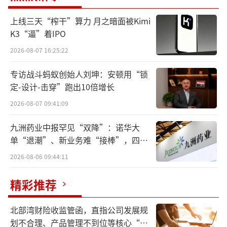
上线三天“榨干”算力 月之暗面被Kimi
K3“逼”着IPO
2026-08-07 16:25:22
专访战斗蚂蚁创始人刘坤：安顿用“锁
定-设计-击穿”跑出10倍增长
2026-08-07 09:41:09
九洲药业中报罕见“双降”：诺华大
单“退潮”、新业务难“接棒”，四大
难关待闯
2026-08-06 09:44:11
精彩推荐
（来源：Choice数据，市值风云APP制表）
北部湾财险收监管函，直指公司发展规
科创债ETF的火爆发行的现象反映出其背后
划不合理、产品管理不到位等核心“痛