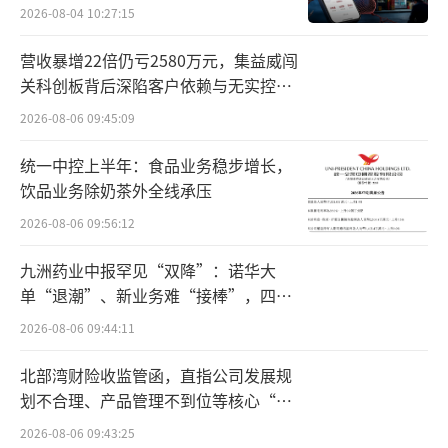
2026-08-04 10:27:15
利率降低。”
营收暴增22倍仍亏2580万元，集益威闯
根据米其林财报数据，2025年上半年，全
关科创板背后深陷客户依赖与无实控人
球轮胎市场呈现了明显的区域分化的特征，整
困局
2026-08-06 09:45:09
体销量同比下降6.1%。
统一中控上半年：食品业务稳步增长，
从细分市场来看，乘用车及轻卡轮胎配套
饮品业务除奶茶外全线承压
市场，欧洲市场受消费者信心不足以及监管不
2026-08-06 09:56:12
确定性的影响，导致销量下跌8%；北美市场在
九洲药业中报罕见“双降”：诺华大
关税政策的不确定性的压力之下，销量下滑
单“退潮”、新业务难“接棒”，四大
5%；中国市场受益新能源汽车发展，销量增长
难关待闯
2026-08-06 09:44:11
10%。
北部湾财险收监管函，直指公司发展规
替换市场方面，乘用车及轻卡市场，全球
划不合理、产品管理不到位等核心“痛
点”
增长3%，其中欧洲增长5%，北美增长2%，中
2026-08-06 09:43:25