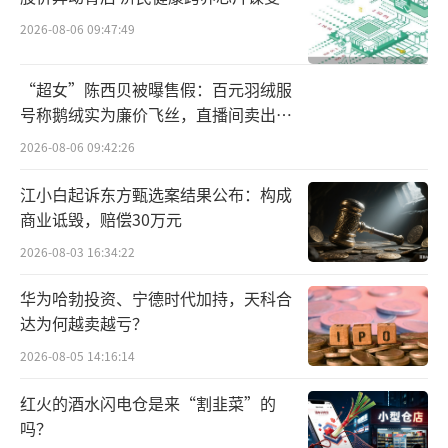
长24.59%；净利润1.10亿元，同比下降71.0
2026-08-06 09:47:49
1%，陷入“增收不增利”的窘境。
“超女”陈西贝被曝售假：百元羽绒服
三季报中，通用股份解释称，主要系受国
号称鹅绒实为廉价飞丝，直播间卖出超
际贸易壁垒增强，汇兑收益减少及原材料成本
百万元
2026-08-06 09:42:26
同比上涨所致。
江小白起诉东方甄选案结果公布：构成
半年报中，通用股份更直接点名称，“美
商业诋毁，赔偿30万元
国对等关税叠加232关税条款以及欧盟发起对中
2026-08-03 16:34:22
国轮胎反倾销等各项贸易政策，导致轮胎企业
华为哈勃投资、宁德时代加持，天科合
的产能释放和订单水平出现较大波动。结合市
达为何越卖越亏？
场情况及美国对主要轮胎生产基地所在国的关
2026-08-05 14:16:14
税协议内容，美国的对等关税政策对中国企业
红火的酒水闪电仓是来“割韭菜”的
海外轮胎出口形成了‘高税率、高库存、高成
吗？
本’三重压力，短期内导致出口规模回落、毛