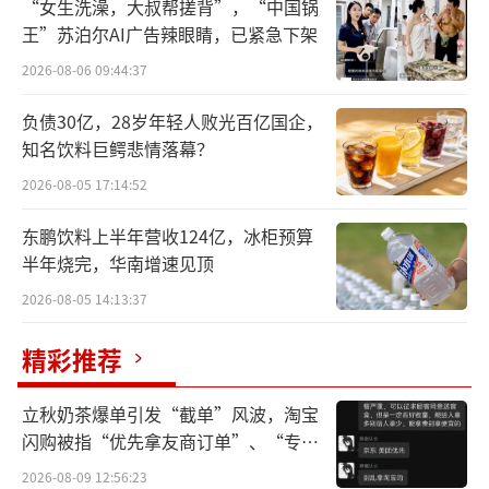
“女生洗澡，大叔帮搓背”，“中国锅
到“反噬”。
王”苏泊尔AI广告辣眼睛，已紧急下架
2026-08-06 09:44:37
目前，中国轮胎企业通过海外建厂战略，
已形成覆盖东南亚、欧洲、北美、非洲等区域
负债30亿，28岁年轻人败光百亿国企，
的全球化生产网络。
知名饮料巨鳄悲情落幕？
2026-08-05 17:14:52
截至2025年三季度末，头部企业如赛轮轮
胎、玲珑轮胎、中策橡胶等在海外拥有超过27
东鹏饮料上半年营收124亿，冰柜预算
半年烧完，华南增速见顶
家工厂，其中东南亚仍是主要布局区域（如泰
2026-08-05 14:13:37
国、越南、马来西亚），但欧洲（塞尔维
亚）、北美（墨西哥）、非洲（埃及）等地的
精彩推荐
产能建设显著提速。
立秋奶茶爆单引发“截单”风波，淘宝
闪购被指“优先拿友商订单”、“专挑
贵的拿”
2026-08-09 12:56:23