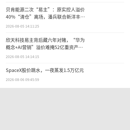
国地区持平。
贝肯能源二次“易主”：原实控人溢价
40%“清仓”离场，潘兵联合新洋丰、
对比来看，2025年前三季度，森麒麟实现
宏科百世拟入主
2026-08-05 14:11:25
营业收入64.38亿元，同比增长1.54%；净利润
10.15亿元，同比下降41.17%。玲珑轮胎实现
欣天科技易主背后藏六年对赌，“华为
营业收入181.61亿元，同比增长13.87%；净利
概念+AI营销”溢价难掩52亿重资产考
验
润11.67亿元，同比下降31.81%。赛轮轮胎实
2026-08-05 14:14:15
现营业收入275.87亿元，同比增长16.76%；净
SpaceX股价跳水，一夜蒸发1.5万亿元
利润28.72亿元，同比下降11.47%。
2026-08-06 09:45:59
2025年净利目标无法达成
字节 Seedance 爆火背后，藏着一只
中国轮胎企业长期依赖价格优势抢占市
50 亿美元的独角兽
场，即使面对贸易壁垒，仍试图通过降价维持
2026-08-10 10:41:25
份额。
两则公告，换来9个涨停板