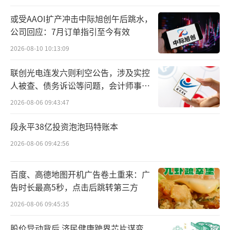
或受AAOI扩产冲击中际旭创午后跳水，
公司回应：7月订单指引至今有效
2026-08-10 10:13:09
联创光电连发六则利空公告，涉及实控
人被查、债务诉讼等问题，会计师事务
所曾出具“保留意见”
2026-08-06 09:43:47
例如，通用股份依托海外双基地的国际化
段永平38亿投资泡泡玛特账本
布局优势，建有中国、泰国、柬埔寨三大轮胎
2026-08-06 09:42:56
智能制造基地。2024年，公司实现营业收入69.
58亿元，同比增长37.39%；净利润3.74亿元，
百度、高德地图开机广告卷土重来：广
同比增长72.81%，实现高速发展。
告时长最高5秒，点击后跳转第三方
2026-08-06 09:45:35
进入2025年，通用股份盈利能力直线下
滑，前三季度实现营业收入62.15亿元，同比增
股价异动背后 济民健康跨界芯片谋变