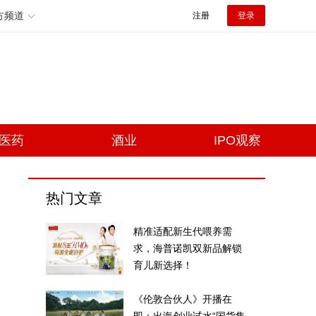
方频道
注册
登录
医药
酒业
IPO观察
热门文章
精准适配新生代喂养需
求，海普诺凯双新品解锁
育儿新选择！
《伦敦合伙人》开播在