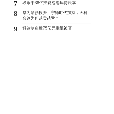
7
段永平38亿投资泡泡玛特账本
8
华为哈勃投资、宁德时代加持，天科
合达为何越卖越亏？
9
科达制造近75亿元重组被否