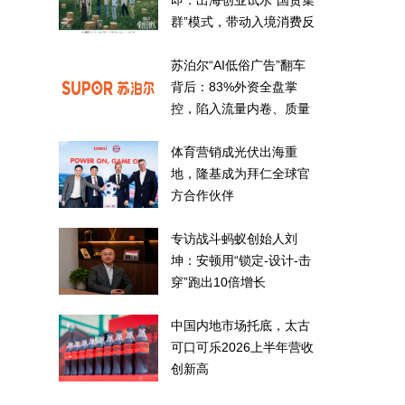
即：出海创业试水“国货集
群”模式，带动入境消费反
向种草
苏泊尔“AI低俗广告”翻车
背后：83%外资全盘掌
控，陷入流量内卷、质量
频发的负循环
体育营销成光伏出海重
地，隆基成为拜仁全球官
方合作伙伴
专访战斗蚂蚁创始人刘
坤：安顿用“锁定-设计-击
穿”跑出10倍增长
中国内地市场托底，太古
可口可乐2026上半年营收
创新高