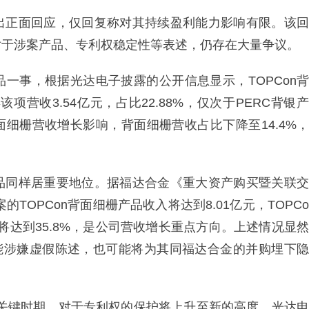
出正面回应，仅回复称对其持续盈利能力影响有限。该回
对于涉案产品、专利权稳定性等表述，仍存在大量争议。
一事，根据光达电子披露的公开信息显示，TOPCon背
项营收3.54亿元，占比22.88%，仅次于PERC背银产
n正面细栅营收增长影响，背面细栅营收占比下降至14.4%，
品同样居重要地位。据福达合金《重大资产购买暨关联交
TOPCon背面细栅产品收入将达到8.01亿元，TOPCo
将达到35.8%，是公司营收增长重点方向。上述情况显然
可能涉嫌虚假陈述，也可能将为其同福达合金的并购埋下隐
”的关键时期，对于专利权的保护将上升至新的高度，光达电