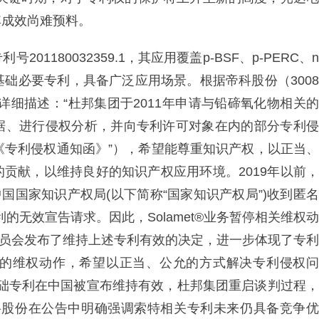
其成效尚难预料。
1180032359.1，其应用覆盖p-BSF、p-PERC、n
的基础必要专利，具备广泛应用场景。根据帝科股份（3008
中详细描述：“杜邦集团于2011年申请与铅碲氧化物相关的
据、进行侵权分析，并向专利许可对象在内的部分专利侵
》（以下称“《专利侵权通知函》”），希望能尊重知识产权，以正当、
贡献，以维持良好的知识产权应用环境。2019年以前，
中国国家知识产权局(以下简称“国家知识产权局”)收到匿名
利的无效宣告请求。因此，Solamet®业务暂停相关维权动
审委员会发布了维持上述专利有效的决定，进一步体现了专利
的维权动作，希望以正当、公允的方式解决专利侵权问
关基础专利在中国被宣布维持有效，杜邦集团重启谈判过程，
科股份在公告中明确强调索特相关专利未来仍具备竞争优