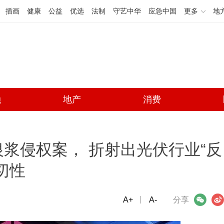
插画
健康
公益
优选
法制
守艺中华
应急中国
更多
地
融
地产
消费
浆侵权案， 折射出光伏行业“反
切性
A+
微信
A-
微博
分享