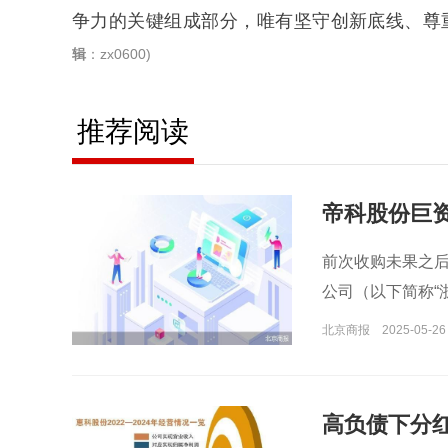
争力的关键组成部分，唯有坚守创新底线、尊
辑
：zx0600)
推荐阅读
帝科股份巨资
前次收购未果之后
公司（以下简称“
北京商报
2025-05-26
高负债下分红