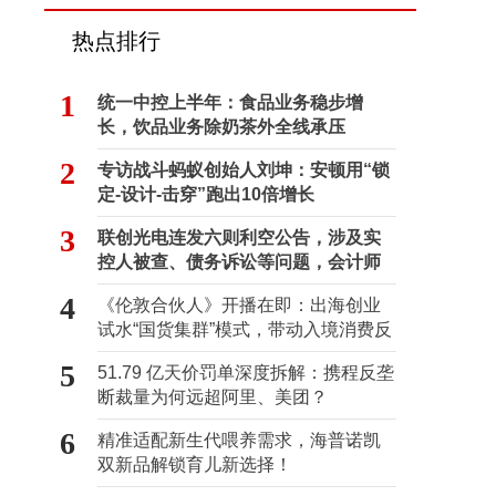
热点排行
1
统一中控上半年：食品业务稳步增
长，饮品业务除奶茶外全线承压
2
专访战斗蚂蚁创始人刘坤：安顿用“锁
定-设计-击穿”跑出10倍增长
3
联创光电连发六则利空公告，涉及实
控人被查、债务诉讼等问题，会计师
事务所曾出具“保留意见”
4
《伦敦合伙人》开播在即：出海创业
试水“国货集群”模式，带动入境消费反
向种草
5
51.79 亿天价罚单深度拆解：携程反垄
断裁量为何远超阿里、美团？
6
精准适配新生代喂养需求，海普诺凯
双新品解锁育儿新选择！