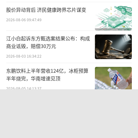
值得一提的是，星巴克和亚朵在资本层面
股价异动背后 济民健康跨界芯片谋变
是有些联系的。2025年11月，博裕资本以40亿
2026-08-06 09:47:49
美元收购星巴克中国合资企业60%股权，成为
星巴克中国的大股东。博裕资本也是蜜雪冰城
江小白起诉东方甄选案结果公布：构成
的投资方，而蜜雪冰城与亚朵酒店有共同的早
商业诋毁，赔偿30万元
期个人投资者——阿里巴巴前CEO陆兆禧。
（责
2026-08-03 16:34:22
任编辑：zx0280）
东鹏饮料上半年营收124亿，冰柜预算
半年烧完，华南增速见顶
2026-08-05 14:13:37
北部湾财险收监管函，直指公司发展规
划不合理、产品管理不到位等核心“痛
点”
2026-08-06 09:43:25
欣天科技易主背后藏六年对赌，“华为