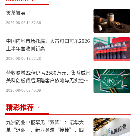
账号绑定，即可一键解锁双重专属福利，无需
贡茶被卖了
复杂操作，实用又省心。
2026-08-06 14:32:36
据了解，此次合作针对星巴克星享俱乐部
中国内地市场托底，太古可口可乐2026
会员，不同等级可享受差异化住宿权益：金星
上半年营收创新高
会员至高可领取12次亚朵金会员先享权，全年
2026-08-06 17:07:28
累计可体验360天亚朵金会员核心福利，包含36
张双人早餐券和36张延迟退房券，覆盖日常出
营收暴增22倍仍亏2580万元，集益威闯
关科创板背后深陷客户依赖与无实控人
行与商旅需求；钻星会员更具专属升级权益，
困局
2026-08-06 09:45:09
可将其中3次先享权升级为亚朵铂金会员权益，
额外解锁至高18张升房券，享受更高品质的住
精彩推荐
宿体验；银星与玉星会员也可定期领取亚朵无
门槛立减券，让每一级会员都能感受到“会员
九洲药业中报罕见“双降”：诺华大
单“退潮”、新业务难“接棒”，四大
即权益”的专属待遇。