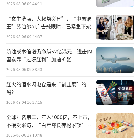
难关待闯
2026-08-06 09:44:11
亚朵会员绑定联合会员后，同样能收获星
“女生洗澡，大叔帮搓背”，“中国锅
巴克专属福利：黑金会员可直接获得6颗星巴克
王”苏泊尔AI广告辣眼睛，已紧急下架
好礼星星，铂金会员得3颗，金、银及注册会员
2026-08-06 09:44:37
均能领取1颗星星。更具吸引力的是，当亚朵黑
金、铂金或金会员入住旗下指定酒店时，在星
航油成本倍增仍净赚62亿港元，进击的
国泰靠“过境红利”加速扩张
巴克指定渠道消费可享受双倍积星特权。这些
星星可灵活兑换多重好礼，从咖啡升杯、免费
2026-08-06 09:38:43
饮品，到礼宾专车接送机、机场贵宾厅、机场
红火的酒水闪电仓是来“割韭菜”的
快速安检等出行服务，甚至爱奇艺星钻会员季
吗？
卡等娱乐权益，让每一颗星星都极具价值感。
2026-08-04 10:27:15
此外，亚朵酒店还特别配置了联合配餐机器
全球排名第二，年入4000亿，不上市，
人，搭载专属主题外饰与语音播报功能，让住
不接受采访，“百年零食神秘家族”浮
客足不出户就能享用星巴克现制咖啡，打通住
出水面？
2026-08-06 17:10:48