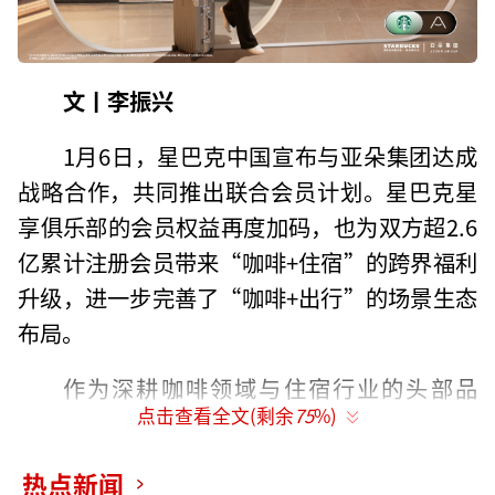
文丨李振兴
1月6日，星巴克中国宣布与亚朵集团达成
战略合作，共同推出联合会员计划。星巴克星
享俱乐部的会员权益再度加码，也为双方超2.6
亿累计注册会员带来“咖啡+住宿”的跨界福利
升级，进一步完善了“咖啡+出行”的场景生态
布局。
作为深耕咖啡领域与住宿行业的头部品
点击查看全文(剩余
75
%)
牌，星巴克与亚朵此次合作聚焦用户真实出行
需求，实现全等级会员权益互通。会员只需通
热点新闻
过星巴克或亚朵的官方App、微信小程序完成