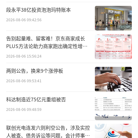
宿场景与咖啡消费的便捷链路。
段永平38亿投资泡泡玛特账本
目前，星巴克中国目前拥有1.6亿星享俱乐
2026-08-06 09:42:56
部会员，其中90天活跃会员达2500万，已构建
起银星、玉星、金星、钻星四级完善的会员成
告别起量难、留客难！京东商家成长
长体系。自2024年6月星享俱乐部全面升级以
PLUS方法论助力商家跑出确定性增长
路径
来，品牌持续拓展“星朋友圈”，先后与希尔
2026-08-06 15:56:24
顿集团、中国东方航空达成联合会员合作。
两则公告，换来9个涨停板
此次牵手亚朵集团，是其在“咖啡+出
2026-08-06 09:53:41
行”领域的又一重要布局。
科达制造近75亿元重组被否
星巴克中国表示，双方均致力于为顾客创
2026-08-06 09:48:59
造超出预期的温暖体验，此次合作不仅是权益
的叠加互通，更是围绕出行场景的深度体验共
联创光电连发六则利空公告，涉及实控
建，希望通过“免费升房、双人早餐、延迟退
人被查、债务诉讼等问题，会计师事务