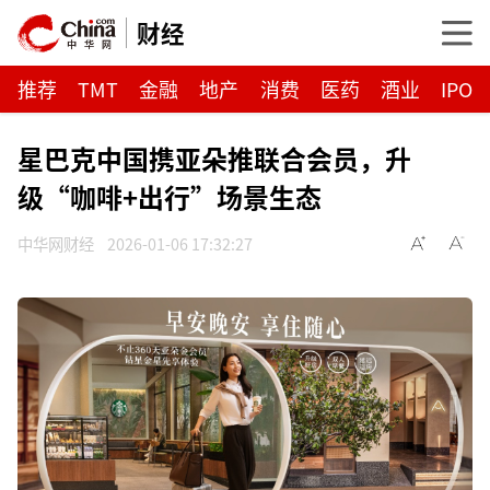
财经
推荐
TMT
金融
地产
消费
医药
酒业
IPO
星巴克中国携亚朵推联合会员，升
级“咖啡+出行”场景生态
中华网财经
2026-01-06 17:32:27