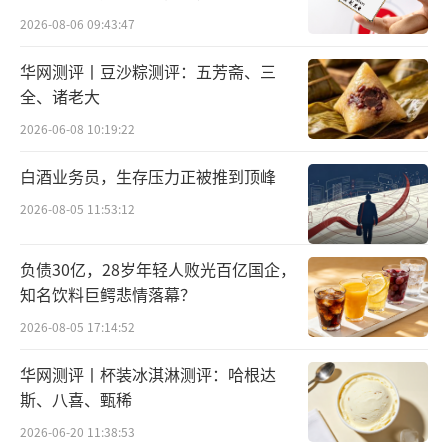
所曾出具“保留意见”
房”等实用福利，结合香醇咖啡，让用户的每
2026-08-06 09:43:47
一次出行都更舒心从容。
华网测评丨豆沙粽测评：五芳斋、三
全、诸老大
亚朵集团成立于2013年，截至2025年9月
2026-06-08 10:19:22
末，在营酒店数量达1948家，累计注册会员超
1.08亿，旗下涵盖A.T.HOUSE、萨和酒店、亚
白酒业务员，生存压力正被推到顶峰
朵S酒店等六大住宿品牌，以及亚朵星球、萨和
2026-08-05 11:53:12
两大零售品牌。
负债30亿，28岁年轻人败光百亿国企，
亚朵集团表示，此次合作以真实出行场景
知名饮料巨鳄悲情落幕？
为起点，围绕用户从日常到旅途、从出发到抵
2026-08-05 17:14:52
达的关键体验共建，将亚朵的“身心安顿”与
华网测评丨杯装冰淇淋测评：哈根达
星巴克的“日常温度”相连，让每一次启程与
斯、八喜、甄稀
归来都更从容、更具被善待的确定感。
2026-06-20 11:38:53