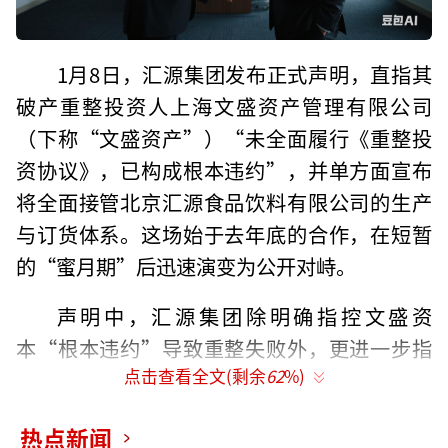
1月8日，汇源集团发布正式声明，直指其
破产重整投资人上海文盛资产管理有限公司
（下称“文盛资产”）“未全面履行《重整投
资协议》，已构成根本违约”，并单方面宣布
将全面接管北京汇源食品饮料有限公司的生产
与订货体系。这场始于去年底的合作，在短暂
的“蜜月期”后迅速演变为公开对峙。
声明中，汇源集团除明确指控文盛资
本“根本违约”导致重整失败外，更进一步指
点击查看全文(剩余
62
%)
责对方“向普通代工厂采购未经监督认定的果
汁原料，生产冒名顶替的果汁产品”。此举将
热点新闻
双方矛盾从商业履约层面，直接升级至关乎品