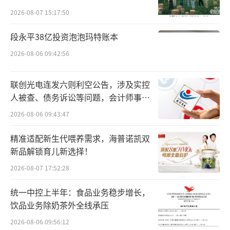
向种草
2026-08-07 15:17:50
指定的出资平台，即诸暨市文盛汇自有资金投
资有限公司，因其母公司上海邕睿陷入股权纠
段永平38亿投资泡泡玛特账本
纷，导致其所持52.47%股权被司法冻结。这一
2026-08-06 09:42:56
变故引发连锁反应，此前意图收购文盛汇股权
的国中水务公司，因股权存在“限制转让情
联创光电连发六则利空公告，涉及实控
形”而被迫于2025年4月终止收购计划，前期投
人被查、债务诉讼等问题，会计师事务
所曾出具“保留意见”
入的9.3亿元未能获得预期回报。文盛资产自身
2026-08-06 09:43:47
的资金链问题，可能直接影响了其履行对汇源
精准适配新生代喂养需求，海普诺凯双
重整投资承诺的能力。
新品解锁育儿新选择！
2026-08-07 17:52:28
这场内斗对正处于艰难复苏阶段的汇源品
牌无疑是一次重击。重整程序陷入僵局，不仅
统一中控上半年：食品业务稳步增长，
使通过司法程序解决债务问题的计划受挫，更
饮品业务除奶茶外全线承压
因涉及“原料”与“产品”的负面指控，可能
2026-08-06 09:56:12