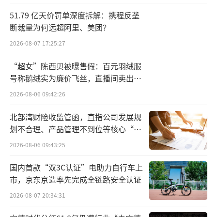
严重消耗消费者残留的品牌信任。汇源集团虽
51.79 亿天价罚单深度拆解：携程反垄
表态将自立推出新品，但在失去重整资金支持
断裁量为何远超阿里、美团？
且内部纷争公开化的背景下，其独立运营的能
2026-08-07 17:25:27
力与市场前景将面临严峻考验。有业内人士表
“超女”陈西贝被曝售假：百元羽绒服
示。
号称鹅绒实为廉价飞丝，直播间卖出超
百万元
截止发稿，文盛资本方面尚未对汇源集团
2026-08-06 09:42:26
的系列指控作出公开回应。
（责任编辑：zx0600）
北部湾财险收监管函，直指公司发展规
划不合理、产品管理不到位等核心“痛
点”
2026-08-06 09:43:25
国内首款“双3C认证”电助力自行车上
市，京东京造率先完成全链路安全认证
2026-08-07 20:34:31