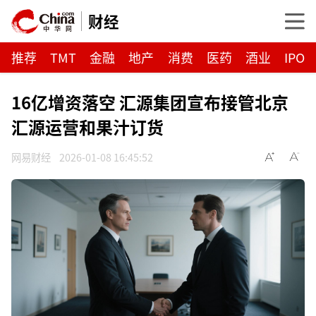
财经
推荐
TMT
金融
地产
消费
医药
酒业
IPO
16亿增资落空 汇源集团宣布接管北京
汇源运营和果汁订货
网易财经
2026-01-08 16:45:52