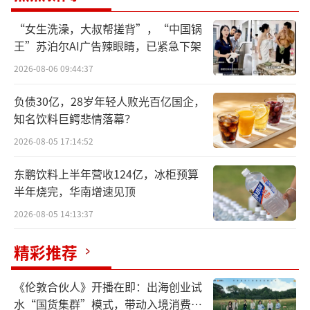
牌信誉与食品安全的核心领域。汇源集团据此
“女生洗澡，大叔帮搓背”，“中国锅
宣布，将全面接管北京汇源的运营与果汁订
王”苏泊尔AI广告辣眼睛，已紧急下架
货，并要求文盛方面承担赔偿责任，否则将终
2026-08-06 09:44:37
止合作。
负债30亿，28岁年轻人败光百亿国企，
知名饮料巨鳄悲情落幕？
此次决裂并非毫无征兆。据了解，北京汇
源重整计划于2022年6月获批，据重整协议约
2026-08-05 17:14:52
定，文盛资产作为控股股东，需在三年内增资1
东鹏饮料上半年营收124亿，冰柜预算
6亿元。然而，文盛资产及其指定主体仅完成首
半年烧完，华南增速见顶
期7.5亿元出资，后续8.5亿元拒绝支付。同
2026-08-05 14:13:37
时，已投入资金也并未按约定用于北京汇源的
精彩推荐
日常经营管理，导致公司运营持续承压。
值得注意的是，文盛资产的资金困境或是
《伦敦合伙人》开播在即：出海创业试
水“国货集群”模式，带动入境消费反
其违约的深层原因。公开信息显示，文盛资产