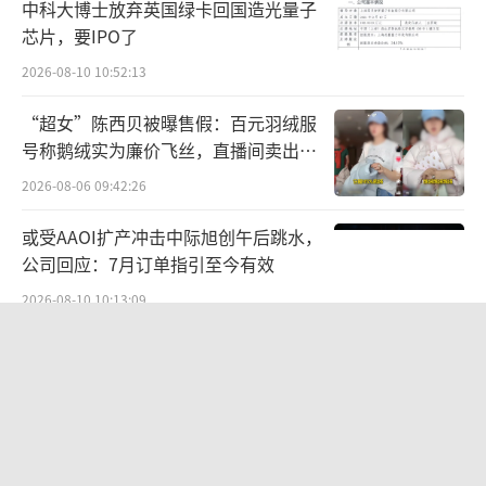
中科大博士放弃英国绿卡回国造光量子
粉丝的汇源官方旗舰店同样空无一物。而在京
芯片，要IPO了
东，汇源果汁相关旗舰店更名为“汇源100%果
2026-08-10 10:52:13
汁旗舰店”，开店时间为2025年11月，运营公
司为合肥畅饮天下电子商务有限公司。
“超女”陈西贝被曝售假：百元羽绒服
号称鹅绒实为廉价飞丝，直播间卖出超
实业逻辑与资本逻辑碰撞
百万元
2026-08-06 09:42:26
这场冲突的本质是实业逻辑与金融资本逻
或受AAOI扩产冲击中际旭创午后跳水，
辑的差异，汇源朱新礼团队坚守“生产-渠道-品
公司回应：7月订单指引至今有效
牌”的实业闭环，而文盛资产作为资产管理公
2026-08-10 10:13:09
司，更注重资金回笼效率与退出回报。
贝肯能源二次“易主”：原实控人溢价
40%“清仓”离场，潘兵联合新洋丰、
汇源集团拥有完整产业链，在全国10余个
宏科百世拟入主
2026-08-05 14:11:25
省份建设有20余个农业产业园，拥有15条自有
生产线及近300条世界先进加工灌装设备，这种
百花奖联合即梦AI首次设立AIGC推优单