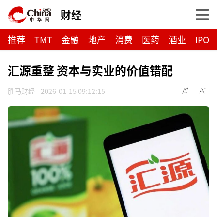
财经
推荐
TMT
金融
地产
消费
医药
酒业
IPO
汇源重整 资本与实业的价值错配
胜马财经
2026-01-15 09:12:15