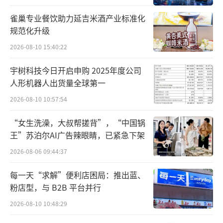
营，2025年8月20日，北京汇源法人代表由汇
雀巢专业餐饮助力延吉米酒产业标准化
源集团方的咸晓芳变更为文盛资产委派的王清
规范化升级
汉，但汇源内部人士却透露，王清汉带领的100
2026-08-10 15:40:22
人团队实质上被架空，企业生产、原料、销售
核心环节仍由创始人朱新礼团队掌控。
宇树科技今日开启申购 2025年度公司
人形机器人出货量全球第一
同时，这场控制权拉锯战也已对汇源品牌
2026-08-10 10:57:54
造成了实质性损害，根据市场监测数据，汇源
“女生洗澡，大叔帮搓背”，“中国锅
的市场份额已从2023年的5%以上，降至2025
王”苏泊尔AI广告辣眼睛，已紧急下架
年的4%以下，其市场排名已在可口可乐、农夫
2026-08-06 09:44:37
山泉、康师傅之后。
每一天“求解”便利店困局：推出蓝、
渠道受损尤为明显，截至2026年1月8日，
粉店型，与 B2B 平台并行
天猫汇源官方旗舰店仍未恢复，店内只上架了
2026-08-10 10:48:29
充值链接，并无任何果汁产品，抖音拥有百万