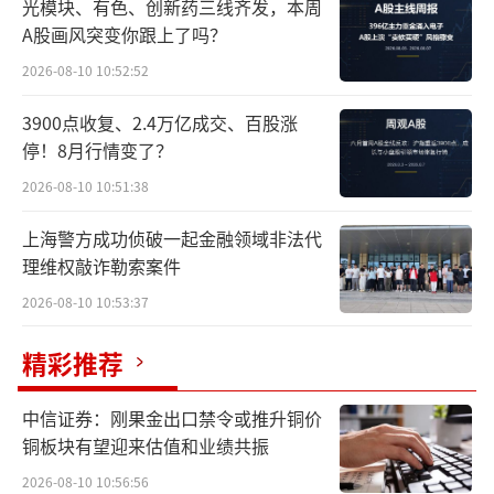
光模块、有色、创新药三线齐发，本周
汇源重整计划的初衷是拯救这个曾是中国
A股画风突变你跟上了吗？
果汁代名词的品牌。2022年6月，北京市第一中
2026-08-10 10:52:52
级人民法院裁定批准北京汇源重整计划，上海
3900点收复、2.4万亿成交、百股涨
文盛资产成为核心重整投资人。根据协议，文
停！8月行情变了？
盛资产承诺三年内投资16亿元，获得北京汇源7
2026-08-10 10:51:38
0%股权。
上海警方成功侦破一起金融领域非法代
但资金履约问题很快显现，2025年8月，汇
理维权敲诈勒索案件
源集团发布公开信，首次披露文盛资产仅兑现
2026-08-10 10:53:37
7.5亿元首期资金，8.5亿元承诺投资款已逾期
精彩推荐
一年以上。2025年9月，双方矛盾公开化，汇源
主动关停天猫、抖音官方旗舰店。
中信证券：刚果金出口禁令或推升铜价
铜板块有望迎来估值和业绩共振
2025年12月，北京市第三中级人民法院冻
2026-08-10 10:56:56