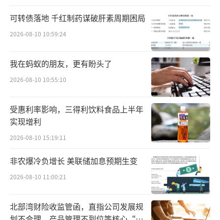
结文盛资产持有的北京汇源6.4亿元股权，当月
19日，汇源集团以“根本违约”为由起诉文盛
可转债落地 千红制药谋破肝素周期困局
资产，申请财产保全。2026年1月8日，汇源集
2026-08-10 10:59:24
团发布声明宣布全面接管北京汇源，其法律依
据是合同履行抗辩权，集团声明称，在文盛资
我在蚂蚁的朋友，更有盼头了
产未全面履行《重整投资协议》并赔偿损失
2026-08-10 10:55:10
前，将不再继续履行该协议及一切合同。
受惠利率影响，三得利饮料食品上半年
法律专家认为，汇源主张文盛资产存在根
实现增利
本违约，据此行使合同履行抗辩权，具有明确
2026-08-10 15:19:11
的契约与法律依据。协议通常约定品牌供应链
非农爆冷负增长 美联储加息预期生变
由汇源体系把控，文盛资产绕开集团代工生产
2026-08-10 11:00:21
的行为，涉嫌违规使用品牌，汇源主张相关合
同无效具备合理性。文盛资产作为大股东虽持
北部湾财险收监管函，直指公司发展规
有北京汇源多数股权，但实缴资金不足、股权
划不合理、产品管理不到位等核心“痛