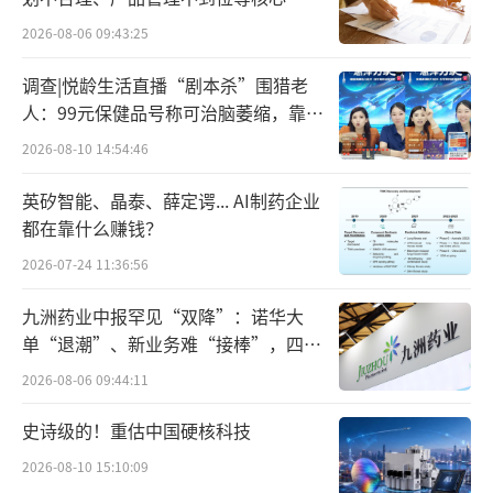
被冻结、治理争议缠身，履约能力与意愿存
点”
2026-08-06 09:43:25
疑。
调查|悦龄生活直播“剧本杀”围猎老
从资金纠纷到品牌保卫战
人：99元保健品号称可治脑萎缩，靠鸡
蛋拉新一年开近两万家店
2026-08-10 14:54:46
双方矛盾从资金问题扩展到品牌控制，汇
英矽智能、晶泰、薛定谔... AI制药企业
源集团在声明中指控文盛资产“窃据汇源品
都在靠什么赚钱？
牌”，向普通代工厂采购未经汇源集团食品安
2026-07-24 11:36:56
全监控体系监督认定的果汁原料，生产“冒名
顶替”的果汁产品。与此针锋相对，文盛资产
九洲药业中报罕见“双降”：诺华大
委派到北京汇源的代表王清汉则在朋友圈宣
单“退潮”、新业务难“接棒”，四大
难关待闯
布“汇源百分百换新颜”，安徽滁州华冠工厂
2026-08-06 09:44:11
正式开工投产。
史诗级的！重估中国硬核科技
汇源这场控制权争夺已实质影响公司运
2026-08-10 15:10:09