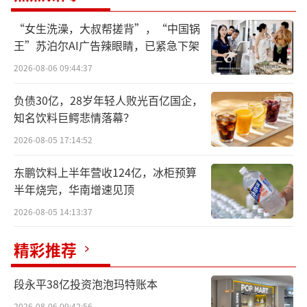
采购价格上涨及市场投入增加影响。
“女生洗澡，大叔帮搓背”，“中国锅
王”苏泊尔AI广告辣眼睛，已紧急下架
报告期内，因主要原料市场采购价格上
2026-08-06 09:44:37
涨，导致主营业务产品毛利率下降，本期实现
的毛利额同比减少约8300万元；同时，根据市
负债30亿，28岁年轻人败光百亿国企，
知名饮料巨鳄悲情落幕？
场竞争加剧等经营形势变化及新产品上市需
要，公司本期增加市场促销活动并加大新产品
2026-08-05 17:14:52
宣传推广力度，致使销售费用支出比上年度增
东鹏饮料上半年营收124亿，冰柜预算
加约2500万元。
半年烧完，华南增速见顶
2026-08-05 14:13:37
此外，公司出口产品受关税政策影响，导
致出口业务经营亏损约800万元，而上期该项业
精彩推荐
务实现净利润420多万元，同比有较大降幅。
段永平38亿投资泡泡玛特账本
基于谨慎性原则，根据《企业会计准则第8
2026-08-06 09:42:56