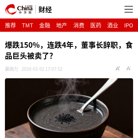
财经
推荐
TMT
金融
地产
消费
医药
酒业
IPO
爆跌150%，连跌4年，董事长辞职，食
品巨头被卖了？
赢销力
2026-02-02 17:07:52