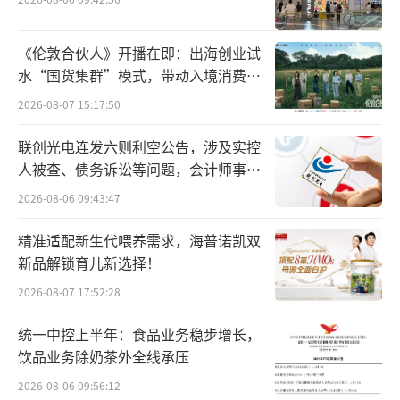
号——资产减值》及相关会计政策规定，本期计
提减值准备较上年增加约1900万元。
《伦敦合伙人》开播在即：出海创业试
水“国货集群”模式，带动入境消费反
另外，本报告期非经常性损益对归属于上
向种草
2026-08-07 15:17:50
市公司股东的净利润影响约为负1700万元，主
要原因是公司本期处置部分资产产生的损失，
联创光电连发六则利空公告，涉及实控
人被查、债务诉讼等问题，会计师事务
而上期非经常性损益为1000多万元。
所曾出具“保留意见”
2026-08-06 09:43:47
国资入主
精准适配新生代喂养需求，海普诺凯双
新品解锁育儿新选择！
事实上，黑芝麻的业绩压力已经持续多
年。
2026-08-07 17:52:28
统一中控上半年：食品业务稳步增长，
2021年-2024年，黑芝麻营收分别为40.25
饮品业务除奶茶外全线承压
亿元、30.16亿元、26.77亿元、24.65亿元，四
2026-08-06 09:56:12
年间营收规模持续下降。而同期归母净利润分