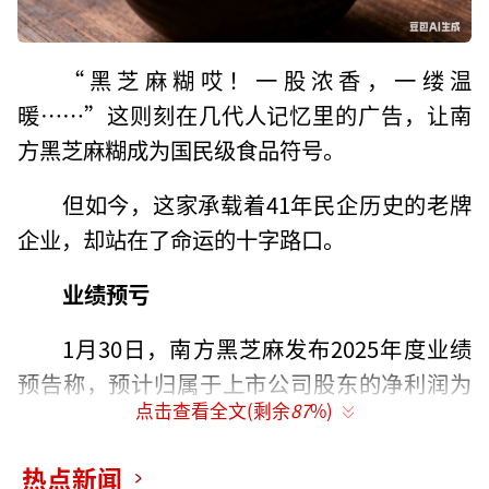
“黑芝麻糊哎！一股浓香，一缕温
暖……”这则刻在几代人记忆里的广告，让南
方黑芝麻糊成为国民级食品符号。
但如今，这家承载着41年民企历史的老牌
企业，却站在了命运的十字路口。
业绩预亏
1月30日，南方黑芝麻发布2025年度业绩
预告称，预计归属于上市公司股东的净利润为
点击查看全文(剩余
87
%)
亏损3500万-5200万元，去年同期为盈利7773.
76万元，同比下降幅度约为145%至167%。公
热点新闻
告显示，2025年度业绩预亏，主要系主要原料