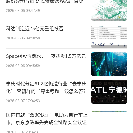
的市场份额。
股价异动背后 济民健康跨界芯片谋变
2026-08-06 09:47:49
值得一提的是，产品创新与迭代滞后不仅
使黑芝麻损失了市场，还损害了其品牌信任。
科达制造近75亿元重组被否
前不久，南方黑芝麻糊因配料表内“黑芝
2026-08-06 09:48:59
麻排第四，大米等谷物粉和食用葡萄糖反而在
SpaceX股价跳水，一夜蒸发1.5万亿元
前两位”调侃为“南方米糊”，虽符合新国标
2026-08-06 09:45:59
（黑芝麻≥10%），却严重背离消费者对“黑
芝麻糊=黑芝麻为主”的健康养生预期，导致多
宁德时代分红61.8亿仍遭行业“去宁德
年打造的“健康”“养生”标签遭遇信任质
化” 曾毓群的“尊重考题”该怎么答？
疑。
2026-08-07 17:04:53
当然，黑芝麻巨额亏损的主推手还是在其
国内首款“双3C认证”电助力自行车上
战略摇摆、盲目跨界。
市，京东京造率先完成全链路安全认证
2026-08-07 20:34:31