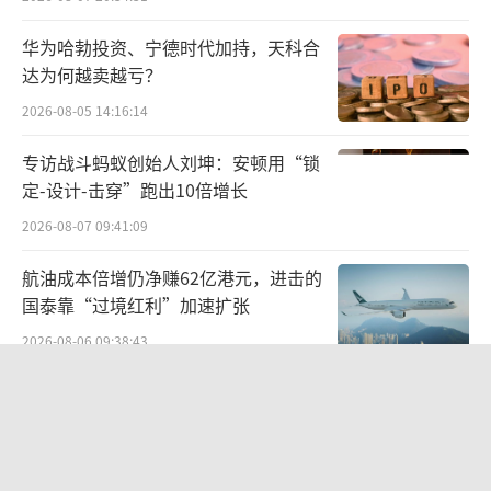
2017年5月，黑芝麻斥资7亿元全资收购上
海礼多多，以此布局电商业务。然而，由于缺
华为哈勃投资、宁德时代加持，天科合
达为何越卖越亏？
乏技术、人才及渠道积累，经营表现未达预
期。2022年，黑芝麻因此对礼多多计提商誉减
2026-08-05 14:16:14
值1.72亿元。
专访战斗蚂蚁创始人刘坤：安顿用“锁
定-设计-击穿”跑出10倍增长
2023年，公司拟投35亿元建设磷酸铁锂项
2026-08-07 09:41:09
目，但该项目于2024年因严控投资风险而紧急
叫停。这不仅未能产生收益，反而消耗了公司
航油成本倍增仍净赚62亿港元，进击的
国泰靠“过境红利”加速扩张
的现金与资源。
2026-08-06 09:38:43
频频自救却深陷泥淖的黑芝麻在2026年初
两则公告，换来9个涨停板
被卖身广西旅发大健康产业集团有限公司（以
下简称“广旅大健康”），广旅大健康实控人
2026-08-06 09:53:41
为广西壮族自治区人民政府国有资产监督管理