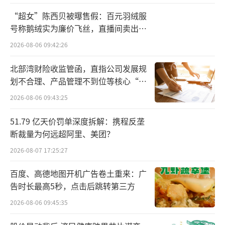
别为-1.09亿元、-1.4亿元、0.43亿元、0.78亿
“超女”陈西贝被曝售假：百元羽绒服
号称鹅绒实为廉价飞丝，直播间卖出超
元，虽然2023年扭亏为盈但主要得益于成本管
百万元
控和减值计提减少而非主业根本改善。
2026-08-06 09:42:26
北部湾财险收监管函，直指公司发展规
业绩颓势的根源并非短期经营失误，而是
划不合理、产品管理不到位等核心“痛
长期战略定位摇摆、产品与品牌创新不足、多
点”
2026-08-06 09:43:25
元化资源错配的多重挤压。
51.79 亿天价罚单深度拆解：携程反垄
黑芝麻的营收长期依赖传统冲饮芝麻糊单
断裁量为何远超阿里、美团？
品，该单品虽是几代人的童年回忆，但产品的
2026-08-07 17:25:27
健康化、功能化、即食化升级缓慢，难以再打
百度、高德地图开机广告卷土重来：广
动消费者。相反五谷磨房、老金磨方等通
告时长最高5秒，点击后跳转第三方
过“现磨代餐”“健康配方”“便捷包装”等
2026-08-06 09:45:35
标签，精准匹配年轻消费群体，抢占了黑芝麻