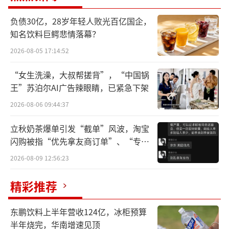
不断优化。
负债30亿，28岁年轻人败光百亿国企，
知名饮料巨鳄悲情落幕？
旅游渐成生活刚需
2026-08-05 17:14:52
中国旅游研究院院长戴斌在接受总台采访
“女生洗澡，大叔帮搓背”，“中国锅
时表示，“读万卷书、行万里路”的千年梦想
王”苏泊尔AI广告辣眼睛，已紧急下架
照进了现代化进程中的中国现实，旅游已经成
2026-08-06 09:44:37
为城乡居民日益增长的美好生活的刚性需求。
这主要得益于经济增长和居民生活水平的提
立秋奶茶爆单引发“截单”风波，淘宝
闪购被指“优先拿友商订单”、“专挑
高，特别是城乡居民可自由支配收入的提升。
贵的拿”
2026-08-09 12:56:23
国家统计局发布的数据显示，2025年，全
精彩推荐
国居民人均可支配收入43377元，比上年名义增
长5%，扣除价格因素，实际增长5%。分城乡
东鹏饮料上半年营收124亿，冰柜预算
看，城镇居民人均可支配收入56502元，增长4.
半年烧完，华南增速见顶