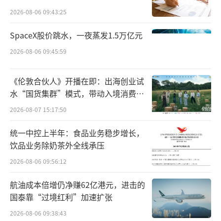
点”
住宿需求持续增长”的多元特征。
2026-08-06 09:43:25
反向过年直接带火一线城市住宿市场，其
SpaceX股价跳水，一夜蒸发1.5万亿元
中老年群体成为核心消费主力。今年春
2026-08-06 09:45:59
节，“反向过年”推动北京、上海、广州、深
圳等一线城市住宿市场热度飙升，老年群体成
《伦敦合伙人》开播在即：出海创业试
水“国货集群”模式，带动入境消费反
为住宿消费的重要增长点。
向种草
2026-08-07 15:17:50
去哪儿旅行数据显示，2026年春节期间，
统一中控上半年：食品业务稳步增长，
反向飞往北上广深的旅客中，50岁以上人群占
饮品业务除奶茶外全线承压
比18%，其中60岁及以上旅客同比增长超一
2026-08-06 09:56:12
成，带动一线城市60岁以上老人酒店入住量同
航油成本倍增仍净赚62亿港元，进击的
比大幅增长56%。广州、上海、深圳、北京成
国泰靠“过境红利”加速扩张
为最受老年旅客欢迎的“反向过年”城市，高
2026-08-06 09:38:43
星级酒店成为年轻人为父母安排住宿的首