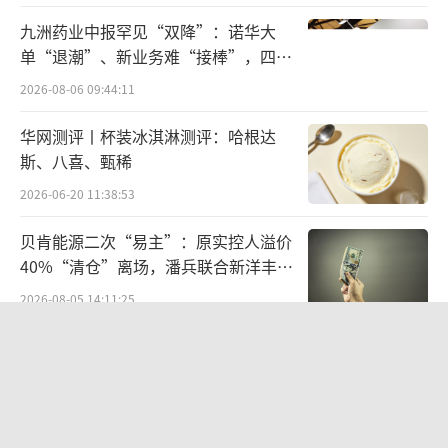
选，“阖家团圆”成为春节住宿的核心场景。
九洲药业中报罕见“双降”：诺华大
单“退潮”、新业务难“接棒”，四大
从消费行为来看，反向过年的住宿需求呈
难关待闯
2026-08-06 09:44:11
现出“品质化、体验化”特征。年轻人为父母
华网测评丨杯装冰淇淋测评：哈根达
预订高星级酒店的同时，更注重住宿的配套服
斯、八喜、甄稀
务与周边游玩的便利性，带动一线城市酒店的
2026-06-20 11:38:53
餐饮、休闲等附加消费增长。
贝肯能源二次“易主”：原实控人溢价
携程数据显示，一线及新一线城市酒店日
40%“清仓”离场，潘兵联合新洋丰、
历房套餐较常规日历房溢价约10%，重庆、上
宏科百世拟入主
2026-08-05 14:11:25
海、三亚、广州、成都等城市的套餐预订量位
江小白起诉东方甄选案结果公布：构成
居前列，拉萨、丽江、景德镇等城市的日历房
商业诋毁，赔偿30万元
套餐间夜占比甚至超过20%，仅春节假期就带
2026-08-03 16:34:22
动一线、新一线城市酒店消费增量超7亿元。