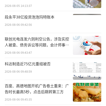
3%（以下如无特别说明，均为同比名义增
2026-08-05 14:13:37
长），扣除价格因素，实际增长4.2%；农村居
段永平38亿投资泡泡玛特账本
民人均可支配收入24456元，增长5.8%，扣除
价格因素，实际增长6%。
2026-08-06 09:42:56
戴斌还表示，假期配置变得更充分，本次
联创光电连发六则利空公告，涉及实控
春节也是史上最长的春节假期。不少民众节前
人被查、债务诉讼等问题，会计师事务
所曾出具“保留意见”
返乡，在当地开展旅游活动；假期中段返回客
2026-08-06 09:43:47
源地后，又进行二次、三次出游，这类情况愈
科达制造近75亿元重组被否
发普遍。同时，交通出行方式持续升级，民
2026-08-06 09:48:59
航、高铁、高速公路、水运构建起立体出游的
交通网络，让游客出游更便利、更自由。各地
百度、高德地图开机广告卷土重来：广
文化活动和旅游产品的丰富化，也进一步推动
告时长最高5秒，点击后跳转第三方
了民众旅游意愿的提升。
2026-08-06 09:45:35