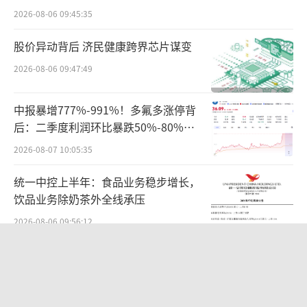
据国家统计局、中国机械工业联合会2024–
2026-08-06 09:45:35
2025年数据，规上企业员工平均年龄39.2岁，
一线操作岗25–35岁，技术/管理岗40–50岁。
股价异动背后 济民健康跨界芯片谋变
学历方面，本科及以上24.7%，大专30.1%，
2026-08-06 09:47:49
中专/高中及以下45.2%。
中报暴增777%-991%！多氟多涨停背
薪酬方面，2025年规上企业人均年薪9.61
后：二季度利润环比暴跌50%-80%，
是黄金坑还是陷阱？
万元，上市公司人均18–22万元；2021–2025年
2026-08-07 10:05:35
累计增长23.2%，年均增速约5.3%。
统一中控上半年：食品业务稳步增长，
饮品业务除奶茶外全线承压
其中，董秘平均年龄47.77岁，40–49岁占
44%，50岁以上占30%，30岁以下仅3人。
2026-08-06 09:56:12
全球排名第二，年入4000亿，不上市，
现任60岁及以上高龄董秘
不接受采访，“百年零食神秘家族”浮
出水面？
2026-08-06 17:10:48