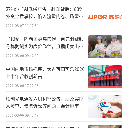
苏泊尔“AI低俗广告”翻车背后：83%
其中，A股上市公司596家，占规上企业比
外资全盘掌控，陷入流量内卷、质量频
重仅0.43%，非上市规上企业占比99.57%。这
发的负循环
2026-08-07 11:17:34
意味着，上市公司只是行业金字塔顶端的极小
部分，大量中小制造企业以配套、代工、专精
“超女”陈西贝被曝售假：百元羽绒服
号称鹅绒实为廉价飞丝，直播间卖出超
特新形态存在，构成中国制造的底层基座。
百万元
2026-08-06 09:42:26
截至2026年3月18日收盘，机械设备行业
中国内地市场托底，太古可口可乐2026
总市值约11.5万亿元，呈现典型哑铃型结构。
上半年营收创新高
市值最大TOP10
2026-08-06 17:07:28
联创光电连发六则利空公告，涉及实控
人被查、债务诉讼等问题，会计师事务
所曾出具“保留意见”
2026-08-06 09:43:47