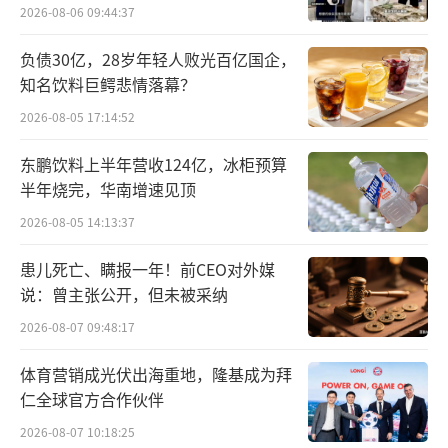
其三，注册制扩容利好制造实体。机械设
2026-08-06 09:44:37
备重技术、重产能、现金流稳定，契合资本市
负债30亿，28岁年轻人败光百亿国企，
场对硬科技与制造业的支持方向，2019年以来
知名饮料巨鳄悲情落幕？
年均新增上市企业超40家。
2026-08-05 17:14:52
其四，产业集群效应显著。江苏、浙江、
东鹏饮料上半年营收124亿，冰柜预算
半年烧完，华南增速见顶
广东、山东、安徽形成五大制造集群，企业密
集、配套完善，批量培育出具备上市条件的市
2026-08-05 14:13:37
场主体。
患儿死亡、瞒报一年！前CEO对外媒
说：曾主张公开，但未被采纳
从全行业生态看，官方统计更能揭示真实
2026-08-07 09:48:17
规模。据中国机械工业联合会、中国政府网202
5年12月发布，全国机械工业规上企业（年营收
体育营销成光伏出海重地，隆基成为拜
仁全球官方合作伙伴
≥2000万元）达13.7万家；全口径企业（含规
下小微、个体）约18万家。
2026-08-07 10:18:25