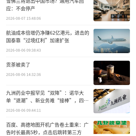
雪佛兰将退出中国市场？通用汽车回
应：不会停产
2026-08-07 15:48:06
市值最小TOP10
航油成本倍增仍净赚62亿港元，进击的
国泰靠“过境红利”加速扩张
2026-08-06 09:38:43
贡茶被卖了
2026-08-06 14:32:36
九洲药业中报罕见“双降”：诺华大
单“退潮”、新业务难“接棒”，四大
难关待闯
2026-08-06 09:44:11
极端生存图鉴：有人年薪超600万，有人
不足10万
百度、高德地图开机广告卷土重来：广
告时长最高5秒，点击后跳转第三方