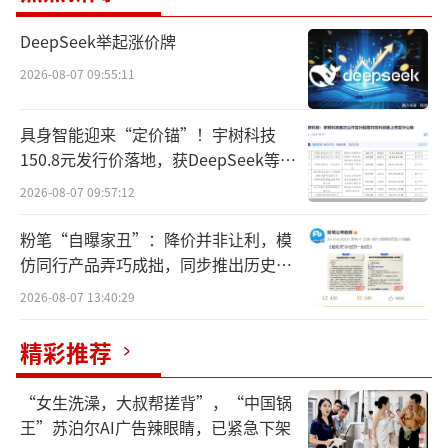
8%。这一格局由产业结构、市场主体与制度环
DeepSeek举起涨价牌
境共同塑造。
2026-08-07 09:55:11
其一，赛道极宽、细分极多。行业覆盖通
具身智能迎来“定价锚”！宇树科技
用设备、专用设备、工程机械、仪器仪表、工
150.8元发行价落地，获DeepSeek等豪
业机器人、机床工具、轴承、泵阀、光伏设备
华战配加持
2026-08-07 09:57:12
等数十个子领域，单一细分可容纳数十至数百
家企业，呈现“大行业、小企业”的典型特
粉笔“自曝家丑”：降价并非让利，模
仿同行产品弄巧成拙，同步推出历史学
征。
员退费方案
2026-08-07 13:40:29
其二，民营主体密集、上市意愿强。行业
民企占比约78%，大量中小制造企业依托专精
精彩推荐
特新、出口订单与规范治理，适配科创板、创
“女生洗澡，大叔帮搓背”，“中国锅
业板、北交所上市门槛。
王”苏泊尔AI广告辣眼睛，已紧急下架