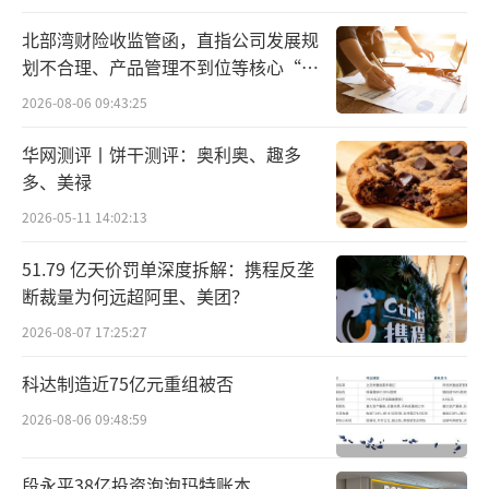
51%；净资产收益率（ROE）年化超24%，显
北部湾财险收监管函，直指公司发展规
著优于行业平均水平，在光伏行业整体面临价
划不合理、产品管理不到位等核心“痛
点”
格战和毛利压缩的背景下，这样的盈利能力实
2026-08-06 09:43:25
属难得。
华网测评丨饼干测评：奥利奥、趣多
多、美禄
从收入结构看，2025年前三季度，储能逆
2026-05-11 14:02:13
变器占比41.8%，储能电池包占比27.5%，光
伏逆变器占比9.5%。这意味着，以储能为核心
51.79 亿天价罚单深度拆解：携程反垄
的业务组合已贡献近七成营收，德业已成功从
断裁量为何远超阿里、美团？
传统家电制造商转型为以储能为主业的清洁能
2026-08-07 17:25:27
源企业。
科达制造近75亿元重组被否
三次关键战略转型
2026-08-06 09:48:59
德业股份成长史是一部不断自我革新的转
段永平38亿投资泡泡玛特账本