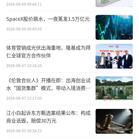
难关待闯
2026-08-06 09:44:11
决策：进军光伏逆变器产业。彼时国内新能源
赛道尚未形成燎原之势，但他敏锐捕捉到全球
SpaceX股价跳水，一夜蒸发1.5万亿元
能源转型的潜在机遇。尽管公司在新能源领域
2026-08-06 09:45:59
面临技术、人才、市场等多重挑战，张和君毅
然决定布局。为了顺利切入，德业采取“研发
体育营销成光伏出海重地，隆基成为拜
仁全球官方合作伙伴
先行、精准定位”的策略，聚焦低压路线、离
网、兼容柴发等功能，研发出了更加契合新兴
2026-08-07 10:18:25
市场需求的产品。仅用三年时间，其储能逆变
《伦敦合伙人》开播在即：出海创业试
器便成功批量出口美国，成为少数进入美国储
水“国货集群”模式，带动入境消费反
向种草
能逆变器市场的国内厂商。
2026-08-07 15:17:50
第三次转型：从单一逆变器到储能系统集
江小白起诉东方甄选案结果公布：构成
商业诋毁，赔偿30万元
成。2022年，德业股份进一步延伸产业链，储
能电池包产品成功下线，逐步形成“逆变器＋
2026-08-03 16:34:22