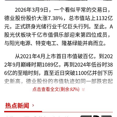
2026年3月9日，一个看似平常的交易日，
德业股份股价大涨7.38%，总市值站上1132亿
元，正式跻身光储行业千亿巨头行列。至此，A
股光伏板块千亿市值俱乐部迎来第四位成员，
与阳光电源、特变电工、隆基绿能并肩而立。
从2021年4月上市首日市值破百亿，到202
2年9月巅峰时期1089亿，再到2024年低谷时38
6亿的至暗时刻，直至近日突破1100亿并创下历
史新高，德业股份的市值轨迹如同一部跌宕起
伏的商业剧本。在新能源赛道竞争日趋白热
点击查看全文(剩余
92
%)
化、行业估值回归理性的当下，这家从宁波走
热点新闻
出的企业，究竟做对了什么？它的成长路径，
又能为行业提供怎样的启示？