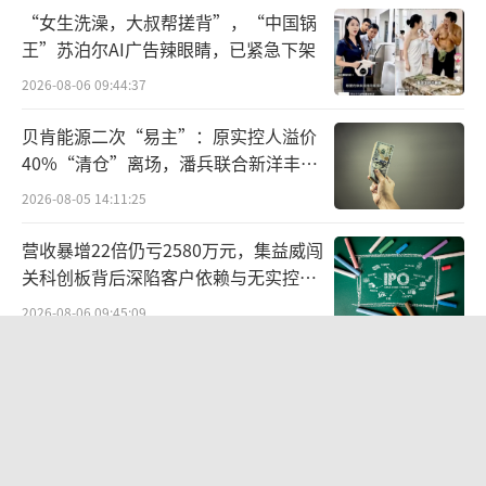
储能系统＋环境电器”的多元化产品矩阵。202
“女生洗澡，大叔帮搓背”，“中国锅
4年，公司逆变器、储能电池包合计获得80亿元
王”苏泊尔AI广告辣眼睛，已紧急下架
收入，2025年突破100亿元，同比增长25%。
2026-08-06 09:44:37
其中储能业务表现最为亮眼，2025年上半年收
贝肯能源二次“易主”：原实控人溢价
入14.2亿元，增速高达85.8%。
40%“清仓”离场，潘兵联合新洋丰、
宏科百世拟入主
这三次转型，每一次都精准踩中行业趋
2026-08-05 14:11:25
势，每一步积淀都为后续爆发埋下伏笔。从家
营收暴增22倍仍亏2580万元，集益威闯
电到模具再到光储，德业股份用二十余年时间
关科创板背后深陷客户依赖与无实控人
困局
完成了从传统制造业向新能源龙头的华丽转
2026-08-06 09:45:09
身。
精准适配新生代喂养需求，海普诺凯双
新品解锁育儿新选择！
错位竞争深耕新兴市场
2026-08-07 17:52:28
在区域市场选择上，德业股份走出了一
联创光电连发六则利空公告，涉及实控
条“非对称竞争”的独特路径。