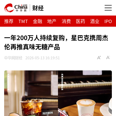
财经
推荐
TMT
金融
地产
消费
医药
酒业
IPO
一年200万人持续复购，星巴克携周杰
伦再推真味无糖产品
中华网财经
2026-05-13 16:19:51