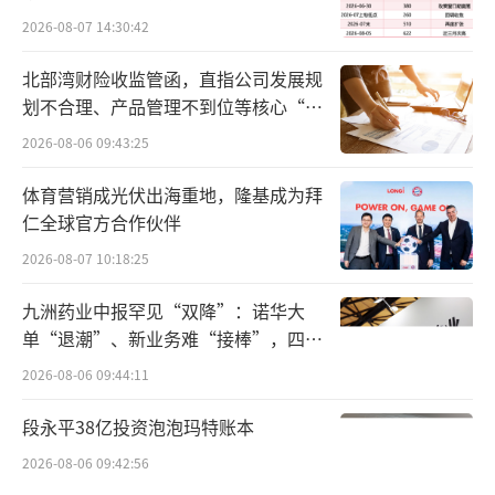
阵，涵盖歌词款冷热杯、主题拎袋、限定小
2026-08-07 14:30:42
票、黑胶透卡、撕拉片等，把音乐记忆融入日
常咖啡场景。
北部湾财险收监管函，直指公司发展规
划不合理、产品管理不到位等核心“痛
在门店，5月15日起，全国8000余家星巴
点”
2026-08-06 09:43:25
克门店优化空间装饰、产品陈列，首度开放员
工自选歌单权限，设置“晴天”“雨天”等主
体育营销成光伏出海重地，隆基成为拜
仁全球官方合作伙伴
题歌单；5月20日起，星巴克臻选杭州小河公园
2026-08-07 10:18:25
店、南京艾尚天地店限时变身风味侦探社，以
周杰伦音乐为线索，邀请顾客解锁真味无糖系
九洲药业中报罕见“双降”：诺华大
列六种风味；全国门店同步上线互动装置，手
单“退潮”、新业务难“接棒”，四大
难关待闯
工友好门店开展主题冰箱贴制作活动。
2026-08-06 09:44:11
星巴克表示，此次合作是基于价值契合的
段永平38亿投资泡泡玛特账本
文化对话，以咖啡联结音乐文化，延续品牌人
2026-08-06 09:42:56