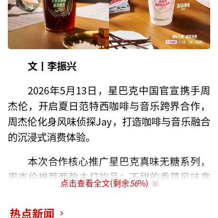
文丨李振兴
2026年5月13日，星巴克中国官宣携手周
杰伦，开启夏日范特西咖啡与音乐跨界合作，
周杰伦化身风味侦探Jay，打造咖啡与音乐融合
的沉浸式消费体验。
本次合作核心推广星巴克真味无糖系列，
周杰伦推荐两款主打饮品：不甜的香草风味拿
点击查看全文(剩余
56
%)
铁、无糖海盐焦糖风味美式。该系列2025年4月
上市，核心创新是将风味糖浆的风味与糖分分
热点新闻