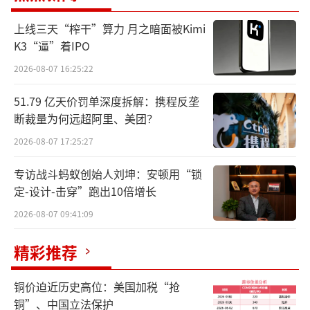
离，让顾客自主把控甜度，兼顾浓郁风味与健
康需求。
上线三天“榨干”算力 月之暗面被Kimi
K3“逼”着IPO
数据显示，截至2026年3月，超1500万星
2026-08-07 16:25:22
巴克会员品尝该系列，每10杯中有近3杯为顾客
51.79 亿天价罚单深度拆解：携程反垄
主动减糖或不加糖，其中多数消费者选择了海
断裁量为何远超阿里、美团？
盐焦糖和香草口味。
2026-08-07 17:25:27
2025年，星巴克推出了真味无糖产品，一
专访战斗蚂蚁创始人刘坤：安顿用“锁
年内，超800万顾客尝试风味客制化，200万人
定-设计-击穿”跑出10倍增长
持续复购，还催生樱色星冰乐等出圈客制化单
2026-08-07 09:41:09
品，星巴克也同步推出高蛋白拿铁等健康创新
精彩推荐
饮品。
值得注意的是，合作同步推出主题周边矩
铜价迫近历史高位：美国加税“抢
铜”、中国立法保护