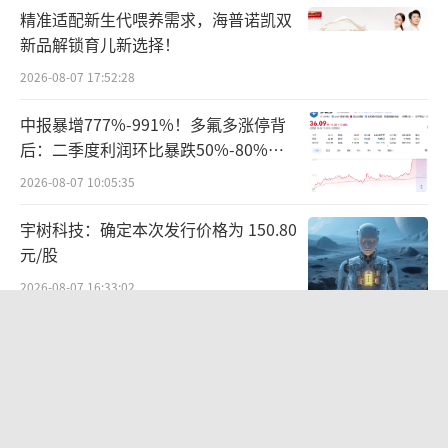
精准适配新生代喂养需求，海普诺凯双
新品解锁育儿新选择！
2026-08-07 17:52:28
中报暴增777%-991%！多氟多涨停背
后：二季度利润环比暴跌50%-80%，
是黄金坑还是陷阱？
2026-08-07 10:05:35
宇树科技：确定本次发行价格为 150.80
元/股
2026-08-07 16:33:02
宁德时代分红61.8亿仍遭行业“去宁德
化” 曾毓群的“尊重考题”该怎么答？
2026-08-07 17:04:53
具身智能迎来“定价锚”！宇树科技