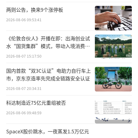
文精神；依托对在地文化与消费趋势的洞察，
两则公告，换来9个涨停板
深化第三空间价值，推动品牌价值升级。
（责任
2026-08-06 09:53:41
编辑：zx0280）
《伦敦合伙人》开播在即：出海创业试
水“国货集群”模式，带动入境消费反
向种草
2026-08-07 15:17:50
国内首款“双3C认证”电助力自行车上
市，京东京造率先完成全链路安全认证
2026-08-07 20:34:31
科达制造近75亿元重组被否
2026-08-06 09:48:59
SpaceX股价跳水，一夜蒸发1.5万亿元