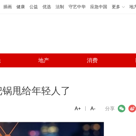
插画
健康
公益
优选
法制
守艺中华
应急中国
更多
地
融
地产
消费
把锅甩给年轻人了
A+
微信
A-
微博
分享