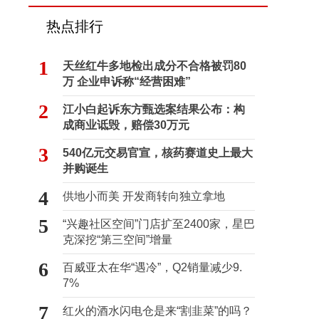
热点排行
1
天丝红牛多地检出成分不合格被罚80
万 企业申诉称“经营困难”
2
江小白起诉东方甄选案结果公布：构
成商业诋毁，赔偿30万元
3
540亿元交易官宣，核药赛道史上最大
并购诞生
4
供地小而美 开发商转向独立拿地
5
“兴趣社区空间”门店扩至2400家，星巴
克深挖“第三空间”增量
6
百威亚太在华“遇冷”，Q2销量减少9.
7%
7
红火的酒水闪电仓是来“割韭菜”的吗？