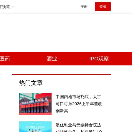
方频道
注册
登录
医药
酒业
IPO观察
热门文章
中国内地市场托底，太古
可口可乐2026上半年营收
创新高
澳优乳业与无锡特食院达