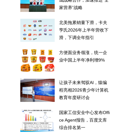
成战略合作，加速推进“全
家营养”战略
北美拖累销量下滑，卡夫
亨氏2026年上半年营收下
滑，下调全年指引
方便面业务领涨，统一企
业中国上半年净利增9%
让孩子未来驾驭AI，猿编
程亮相2026青少年计算机
教育年度研讨会
国家工信安全中心发布Offi
ce Agent报告，百度文库
综合排名第一