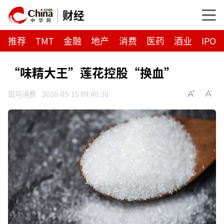
财经
推荐
TMT
金融
地产
消费
医药
酒业
IPO
“味精大王”莲花控股“换血”
斑马消费
2026-05-15 09:40:30