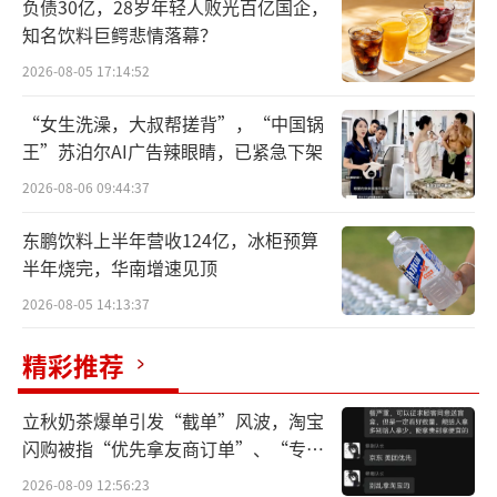
构“动刀”。
负债30亿，28岁年轻人败光百亿国企，
知名饮料巨鳄悲情落幕？
5月13日，莲花控股（600186.SH）完成董
2026-08-05 17:14:52
事会换届，4位非独立董事、4位独立董事和1名
“女生洗澡，大叔帮搓背”，“中国锅
职工董事正式履职。其中，李厚文以98.20%的
王”苏泊尔AI广告辣眼睛，已紧急下架
高得票率连任董事长；曾彦硕当选副董事长兼
2026-08-06 09:44:37
职工董事。
东鹏饮料上半年营收124亿，冰柜预算
相比上一届，这届（第十届）董事会席
半年烧完，华南增速见顶
位，由11席缩减至9席。新一届董事会人员结
2026-08-05 14:13:37
构，仍体现出国厚系对各方利益的平衡。其
精彩推荐
中，国资方面占据一个席位，由周口城投的朱
银全代表。
立秋奶茶爆单引发“截单”风波，淘宝
闪购被指“优先拿友商订单”、“专挑
整体来看，董事会权力结构由多方制衡转
贵的拿”
2026-08-09 12:56:23
向以国厚系为中心，治理逻辑从维持经营稳