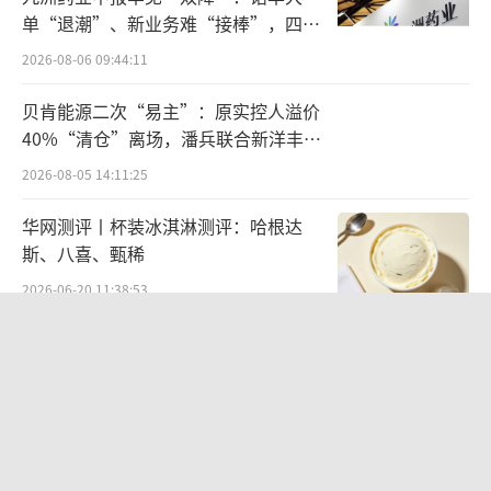
司的味精产品销量增速几乎停滞，亟待新业务
单“退潮”、新业务难“接棒”，四大
提振业绩。
难关待闯
2026-08-06 09:44:11
2023年董事会换届后，国厚系进一步强化
贝肯能源二次“易主”：原实控人溢价
主导权，积极推动业务转型。当年3月初，公司
40%“清仓”离场，潘兵联合新洋丰、
时任董事长李厚文亲赴杭州，与杭州金羚羊实
宏科百世拟入主
2026-08-05 14:11:25
控人蔡红亮敲定合作意向，计划借势切入自热
华网测评丨杯装冰淇淋测评：哈根达
食品赛道。
斯、八喜、甄稀
当月底，莲花控股公告披露，计划以3至6
2026-06-20 11:38:53
亿元对价，收购自嗨锅母公司杭州金羚羊不低
欣天科技易主背后藏六年对赌，“华为
于20%股权，但标的股权溢价率高达970%至20
概念+AI营销”溢价难掩52亿重资产考
00%，引发监管层问询。5个月后，这笔收购宣
验
2026-08-05 14:14:15
告终止。
江小白起诉东方甄选案结果公布：构成
收购折戟后，公司将目光投向了算力服务
商业诋毁，赔偿30万元