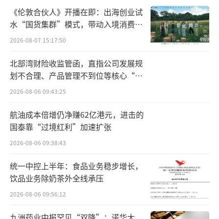
43岁的莲花控股，如何重回行业主场，一
《伦敦合伙人》开播在即：出海创业试
水“国货集群”模式，带动入境消费反
直是国厚系的核心目标。
向种草
2026-08-07 15:17:50
回顾公司重整以来的发展，大致可以分为
北部湾财险收监管函，直指公司发展规
两个阶段：重整初期和国厚系逐步掌权时期。
划不合理、产品管理不到位等核心“痛
点”
2020年3月莲花控股完成重整，公司进入三
2026-08-06 09:43:25
年维稳修复期间，经营状态相对平稳。
航油成本倍增仍净赚62亿港元，进击的
国泰靠“过境红利”加速扩张
2020年至2022年，营业收入由16.55亿元
2026-08-06 09:38:43
微增至16.91亿元，归母净利润分别为0.74亿
元、0.44亿元和0.46亿元。业绩增长乏力，主
统一中控上半年：食品业务稳步增长，
饮品业务除奶茶外全线承压
业疲软。
2026-08-06 09:56:12
在鸡精及新型增鲜产品市场挤压之下，公
九洲药业中报罕见“双降”：诺华大