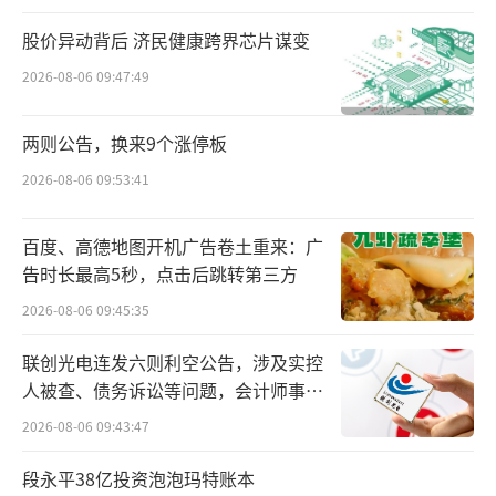
定，切换成集权高效、强化执行的发展路径。
股价异动背后 济民健康跨界芯片谋变
2026-08-06 09:47:49
除国厚系全面掌控董事会外，高管团队也
迎来大换血，于腾、钱程、赵航霄、王进等具
两则公告，换来9个涨停板
备国厚系人员进入高管团队，汤新宇、顾友群
2026-08-06 09:53:41
以及田莉等专业人士获提拔任用。
百度、高德地图开机广告卷土重来：广
据公开信息，新一届董事会及高管成员年
告时长最高5秒，点击后跳转第三方
轻化特征显著，平均年龄为47岁。在高管团队
2026-08-06 09:45:35
中，除了CEO曾彦硕、于腾为70后，其余均为8
0后。
联创光电连发六则利空公告，涉及实控
人被查、债务诉讼等问题，会计师事务
在年轻化调整的同时，公司改变了上一届
所曾出具“保留意见”
2026-08-06 09:43:47
高管团队中多位副总裁并列、分管重叠的管理
段永平38亿投资泡泡玛特账本
模式，建立CEO统筹，8位CXO一岗一责、垂直