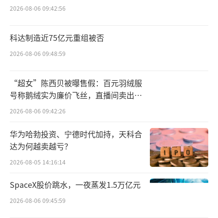
管理的新体系。且这些高管或是在国厚体系内
2026-08-06 09:42:56
企业工作多年，或是新引入的产业、资本领域
科达制造近75亿元重组被否
资深人士，为后续推动业务升级、企业转型奠
定了组织基础。
2026-08-06 09:48:59
莲花控股发展之路并不平坦。国厚系自201
“超女”陈西贝被曝售假：百元羽绒服
9年底通过参与重整入主，此后进入较长的权力
号称鹅绒实为廉价飞丝，直播间卖出超
百万元
妥协期，大量莲花系老人被留用，负责稳定企
2026-08-06 09:42:26
业经营，涵盖产品、渠道等核心经营环节。
华为哈勃投资、宁德时代加持，天科合
达为何越卖越亏？
随着经营逐年企稳，公司搭建全新权力体
2026-08-05 14:16:14
系，大批莲花系老人退出核心岗位，为“调味
品+算力服务”双轮驱动战略，扫清了障碍。
SpaceX股价跳水，一夜蒸发1.5万亿元
2026-08-06 09:45:59
从企稳到发力