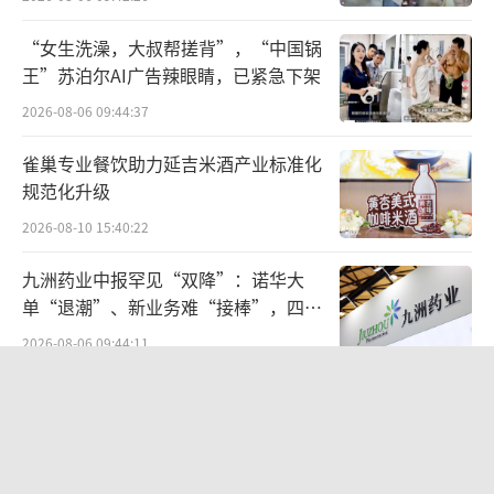
年全国大型实体超市净关店687家，同比增加2
3.6%，传统商超市场份额从19%收缩至13%。
“女生洗澡，大叔帮搓背”，“中国锅
王”苏泊尔AI广告辣眼睛，已紧急下架
即时零售平台从配送时效切入日用消费市场，
仓储会员店以精选商品和价格优势分流中产家
2026-08-06 09:44:37
庭客群，折扣零售在低线城市加速渗透。多方
雀巢专业餐饮助力延吉米酒产业标准化
分流下，传统大卖场以“大而全”为卖点的商
规范化升级
业模式正在被拆解。
2026-08-10 15:40:22
转型所需的资源投入是刚性的，而收入端
九洲药业中报罕见“双降”：诺华大
单“退潮”、新业务难“接棒”，四大
却持续收缩。财报显示，公司计划在2026财年
难关待闯
调改30家门店，并在2027财年前累计完成200
2026-08-06 09:44:11
家门店的调改，涉及现存门店总数的约四成。
已超越隐适美！正雅齿科冲刺IPO
门店调改必然带来短期的费用前置和收入扰
2026-07-01 11:19:05
动，在消费复苏节奏不确定的背景下，这一投
入产出周期面临考验。