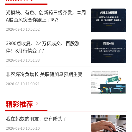
职，这已是高鑫零售两年内更换的第四任CE
光模块、有色、创新药三线齐发，本周
O。频繁的一号位更迭叠加转型投入对利润的持
A股画风突变你跟上了吗？
续侵蚀，这家年营收超600亿元的零售企业正面
2026-08-10 10:52:52
临战略执行层面的深层挑战。
3900点收复、2.4万亿成交、百股涨
同店销售降11%，三费扩张侵蚀利润
停！8月行情变了？
2026-08-10 10:51:38
高鑫零售2026财年的核心财务指标呈现全
非农爆冷负增长 美联储加息预期生变
面收缩态势。财报显示，期内营收634.42亿
元，较上年同期减少80.86亿元，降幅11.3%。
2026-08-10 11:00:21
从收入构成看，销售货品收入606.11亿元，同
精彩推荐
比减少78.71亿元，降幅11.5%，占总收入比重
95.58%；租金收入28.02亿元，同比减幅7.
我在蚂蚁的朋友，更有盼头了
6%，占总收入比重4.42%；会员费收入0.29亿
2026-08-10 10:55:10
元，同比下降19.4%。三项核心收入来源均出