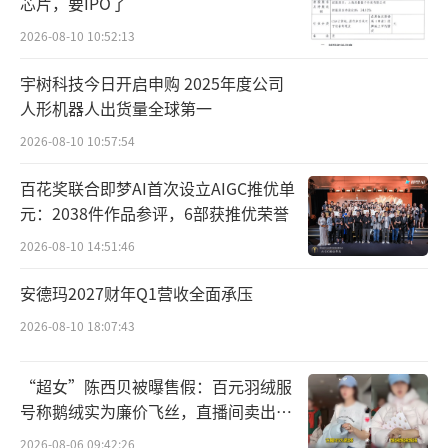
芯片，要IPO了
净利润3.86亿元，结束了上一财年巨亏16.05亿
元的局面，但扭亏主要依赖近29亿元的成本削
2026-08-10 10:52:13
减。随着降本红利释放殆尽，公司再次陷入亏
宇树科技今日开启申购 2025年度公司
损。说明依赖压缩开支获取的账面改善难以持
人形机器人出货量全球第一
续，经营能力的实质性修复仍是未完成的课
2026-08-10 10:57:54
题。
百花奖联合即梦AI首次设立AIGC推优单
元：2038件作品参评，6部获推优荣誉
值得关注的是，公司在部分业务指标上出
现边际改善。综合毛利率24.2%，较上年同期
2026-08-10 14:51:46
微升0.1个百分点，生鲜品类毛利率有所改善，
安德玛2027财年Q1营收全面承压
自有品牌渗透率提升对毛利形成正向拉动。自
2026-08-10 18:07:43
有品牌收入同比增长超60%，但占销售额比重
仍仅3.2%，与行业30%的基准水平差距明显。
“超女”陈西贝被曝售假：百元羽绒服
号称鹅绒实为廉价飞丝，直播间卖出超
高鑫零售的困境并非孤例。据了解，2024
百万元
2026-08-06 09:42:26