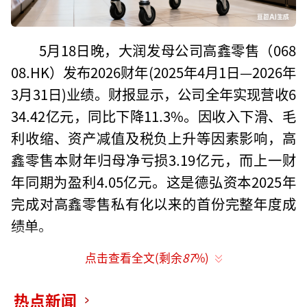
5月18日晚，大润发母公司高鑫零售（068
08.HK）发布2026财年(2025年4月1日—2026年
3月31日)业绩。财报显示，公司全年实现营收6
34.42亿元，同比下降11.3%。因收入下滑、毛
利收缩、资产减值及税负上升等因素影响，高
鑫零售本财年归母净亏损3.19亿元，而上一财
年同期为盈利4.05亿元。这是德弘资本2025年
完成对高鑫零售私有化以来的首份完整年度成
绩单。
点击查看全文(剩余
87
%)
值得关注的是，其人事层面的持续震荡。2
026年3月，上任仅三个月的首席执行官李卫平
热点新闻
因“长时间未请假且未履行职责”被董事会免