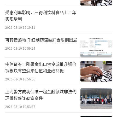
现不同程度下滑。
受惠利率影响，三得利饮料食品上半年
实现增利
盈利能力的变化更为显著。财报显示，公
2026-08-10 15:19:11
司全年实现毛利153.72亿元，同比下降10.
8%。毛利率24.2%，较上年同期微升0.1个百
可转债落地 千红制药谋破肝素周期困局
分点。尽管毛利率稳住，但归母净利润从上期
2026-08-10 10:59:24
的盈利4.05亿元转为亏损3.19亿元，一年之内
利润蒸发7.24亿元。经调整EBITDA为31.57亿
中信证券：刚果金出口禁令或推升铜价
元，较上年同期的40.89亿元下降22.8%。
铜板块有望迎来估值和业绩共振
2026-08-10 10:56:56
同店销售数据进一步反映了存量业务的承
上海警方成功侦破一起金融领域非法代
压程度。按货品销售计算，同店销售增长为-11.
理维权敲诈勒索案件
0%，总订单量与上年基本持平。其中，线上B2
2026-08-10 10:53:37
C业务订单量同比增长5.5%，但线上体量偏