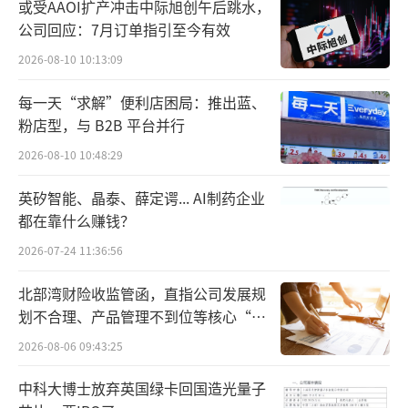
小，对整体的拉动效应有限。公司在财报中解
或受AAOI扩产冲击中际旭创午后跳水，
释，主要系消费需求疲软与行业同质化竞争加
公司回应：7月订单指引至今有效
剧影响，“到店客流持续分流，笔单件数减
2026-08-10 10:13:09
少”所致。
每一天“求解”便利店困局：推出蓝、
粉店型，与 B2B 平台并行
费用端的扩张是侵蚀利润的核心因素。公
2026-08-10 10:48:29
司经营活动产生的现金流入净额仅6.34亿元，
较上年同期35.49亿元大幅减少82.1%。销售费
英矽智能、晶泰、薛定谔... AI制药企业
都在靠什么赚钱？
用、管理费用、财务费用三项成本较上年均出
现明显增长，转型投入对利润空间的挤压贯穿
2026-07-24 11:36:56
全年。流动负债净额从上年末的11.81亿元增至
北部湾财险收监管函，直指公司发展规
50.82亿元，同比增长超三倍。
划不合理、产品管理不到位等核心“痛
点”
2026-08-06 09:43:25
回顾更长时间的业绩走势，高鑫零售的盈
利修复基础并不牢固。2025财年公司实现归母
中科大博士放弃英国绿卡回国造光量子