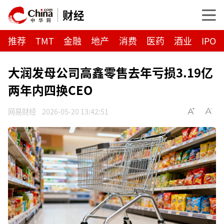
财经
推荐
TMT
金融
地产
消费
医药
酒业
IPO
大润发母公司高鑫零售去年亏损3.19亿
两年内四换CEO
网易财经
2026-05-20 13:42:51