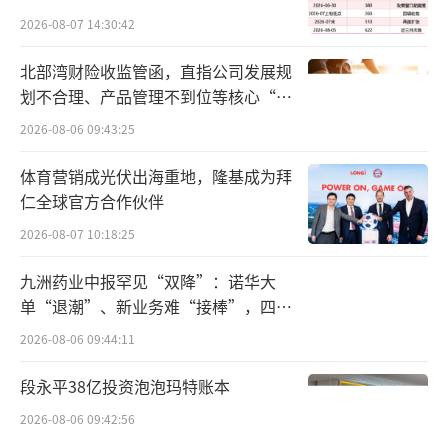
2026-08-07 14:30:42
强生创新医学全球免疫学治疗领域负责人D
北部湾财险收监管函，直指公司发展规
avid Lee表示：“为了给数百万AD患者提供持
划不合理、产品管理不到位等核心“痛
久、无症状的缓解方法，我们的药物针对不同
点”
2026-08-06 09:43:25
患者亚群的多种疾病驱动途径进行定制。这也
是为什么我们致力于开发差异化的双特异性药
体育营销成光伏出海重地，隆基成为拜
仁全球官方合作伙伴
物，将两种不同疾病驱动途径的靶向结合起
2026-08-07 10:18:25
来。NM26有潜力专门为强烈瘙痒相关的皮肤发
炎患者提供创新治疗方案。”
九洲药业中报罕见“双降”：诺华大
单“退潮”、新业务难“接棒”，四大
值得注意的是，自免领域在一天内完成两
难关待闯
2026-08-06 09:44:11
笔超10亿美元交易。除了强生此次并购，同日
早些时候，日本化工企业旭化成宣布10.6亿美
段永平38亿投资泡泡玛特账本
元收购瑞典生物技术公司Calliditas，获得其核
2026-08-06 09:42:56