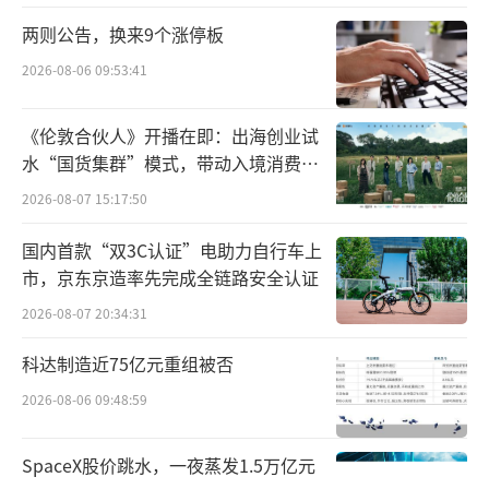
心管线Nefecon（布地奈德缓释胶囊，用于治
两则公告，换来9个涨停板
疗IgA肾病）等。
2026-08-06 09:53:41
囊获潜在“first-in-class”双抗疗法，治
疗特应性皮炎
《伦敦合伙人》开播在即：出海创业试
水“国货集群”模式，带动入境消费反
NM26是一种用于治疗特应性皮炎（AD）
向种草
2026-08-07 15:17:50
的同类首创双特异性抗体，即将进入Ⅱ期临
床。强生在一份声明中表示，与现有治疗方法
国内首款“双3C认证”电助力自行车上
市，京东京造率先完成全链路安全认证
相比，NM26可提供独特的益处，并解决AD患
2026-08-07 20:34:31
者未满足的关键需求。
科达制造近75亿元重组被否
特应性皮炎（AD）是最常见的炎症性皮肤
2026-08-06 09:48:59
病，在不同的患者亚群中具有不同的疾病驱动
机制，具有高度异质性。其中IL-4Rα触发Th2介
SpaceX股价跳水，一夜蒸发1.5万亿元
导的皮肤炎症，IL-31影响皮肤瘙痒和随后的抓