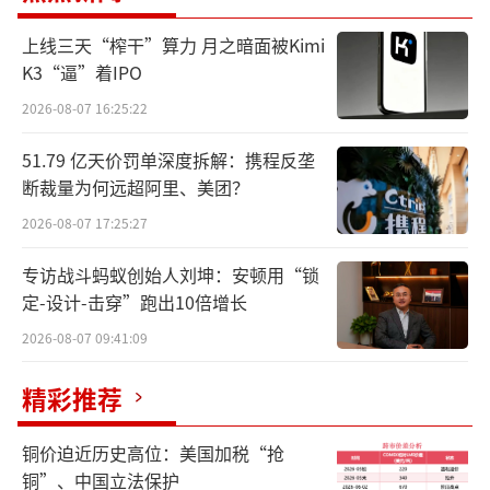
的权益授权给了Kaken Pharmaceutical，强生
上线三天“榨干”算力 月之暗面被Kimi
将与Kaken Pharmaceutical“达成一项单独的
K3“逼”着IPO
协议”，以获得NM26在亚太地区的权利。
2026-08-07 16:25:22
Numab创始人兼首席执行官David Urech
51.79 亿天价罚单深度拆解：携程反垄
博士表示：“很高兴能与强生公司达成这项协
断裁量为何远超阿里、美团？
议，相信他们能够迅速推进NM26的开发，为特
2026-08-07 17:25:27
应性皮炎及其他疾病患者提供更好的治疗。此
专访战斗蚂蚁创始人刘坤：安顿用“锁
次交易验证了我们的发现和工程平台的价值，
定-设计-击穿”跑出10倍增长
以及为大量临床未满足需求的患者群体带来多
2026-08-07 09:41:09
种新型多特异性抗体的潜力。我们的合作战略
从早期开始吸引了Kaken、Eisai、勃林格殷格
精彩推荐
翰和小野制药等生物制药合作伙伴，这也成为
我们实现平台的价值以及继续推进潜在的变革
铜价迫近历史高位：美国加税“抢
铜”、中国立法保护
性免疫学和肿瘤学项目的关键。”