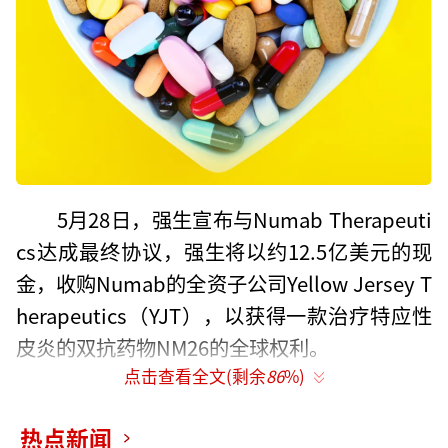
5月28日，强生宣布与Numab Therapeuti
cs达成最终协议，强生将以约12.5亿美元的现
金，收购Numab的全资子公司Yellow Jersey T
herapeutics（YJT），以获得一款治疗特应性
皮炎的双抗药物NM26的全球权利。
点击查看全文(剩余
86
%)
强生表示，该交易预计在2024年年底前完
成。此外，由于Numab曾将NM26在亚太地区
热点新闻