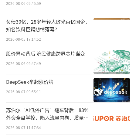
2026-08-06 09:45:59
伤。目前的治疗方法不能提供持久的、无症状
的缓解，大约70%的患者不能达到最常见的炎
负债30亿，28岁年轻人败光百亿国企，
症性皮肤病的缓解。
知名饮料巨鳄悲情落幕？
2026-08-05 17:14:52
NM26靶向IL-4Rα（I型和II型受体）和IL-3
1，前者触发Th2介导的皮肤炎症，后者影响皮
股价异动背后 济民健康跨界芯片谋变
肤瘙痒和随后使疾病恶化的抓挠。除了可能改
2026-08-06 09:47:49
变AD的护理标准外，NM26还可能对涉及Th2炎
症和瘙痒的其他炎症性皮肤病有效。
DeepSeek举起涨价牌
2026-08-07 09:55:11
该双抗是使用Numab独特的λ-Cap™和MA
TCH™技术平台发现和设计的，利用该技术平台
苏泊尔“AI低俗广告”翻车背后：83%
Numab公司正在建立一个高度差异化的多特异
外资全盘掌控，陷入流量内卷、质量频
性药物发现和开发项目的管线，主要围绕炎症
发的负循环
2026-08-07 11:17:34
领域和肿瘤领域。