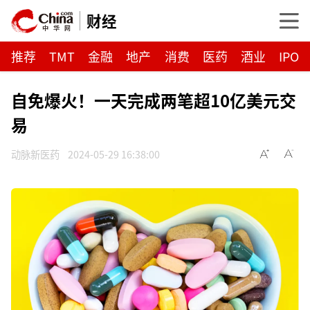
财经
推荐
TMT
金融
地产
消费
医药
酒业
IPO
自免爆火！一天完成两笔超10亿美元交
易
动脉新医药
2024-05-29 16:38:00