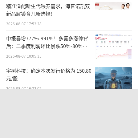
精准适配新生代喂养需求，海普诺凯双
就在两周前的5月16日，强生宣布以8.5亿
新品解锁育儿新选择！
美元现金收购一家专注于免疫介导疾病双特异
2026-08-07 17:52:28
性抗体公司Proteologix，并囊获其多款双抗疗
中报暴增777%-991%！多氟多涨停背
法，包括PX128和PX130。PX128是一款靶向IL-
后：二季度利润环比暴跌50%-80%，
13/TSLP的双抗，即将进入针对中度至重度AD
是黄金坑还是陷阱？
2026-08-07 10:05:35
和中度至重度哮喘的I期临床开发。PX130是一
宇树科技：确定本次发行价格为 150.80
款靶向IL-13/IL-22的双抗，正处于中重度AD的
元/股
临床前开发。
2026-08-07 16:33:02
强生正在积极推进其制药部门的创新战
宁德时代分红61.8亿仍遭行业“去宁德
略，计划在2030年前推出20种新药。自去年12
化” 曾毓群的“尊重考题”该怎么答？
月提出这一计划以来，强生将重点放在了肿瘤
2026-08-07 17:04:53
学和免疫学研究上，并已在这两个领域达成多
具身智能迎来“定价锚”！宇树科技