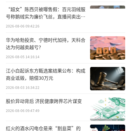
米内网数据显示，2023年，我国药品总销
“超女”陈西贝被曝售假：百元羽绒服
售额达18865亿元，其中公立医院终端占比61.
号称鹅绒实为廉价飞丝，直播间卖出超
百万元
3%，零售药店终端占比29.3%。放长时间维度
2026-08-06 09:42:26
看，随着处方外流和门诊统筹制度的推进，药
华为哈勃投资、宁德时代加持，天科合
企在零售端销售比重也在逐年持续扩大。
达为何越卖越亏？
2026-08-05 14:16:14
然而，两个渠道价格互不相通的现象已经
持续了几十年，形成了独特的“双轨药价”。
江小白起诉东方甄选案结果公布：构成
商业诋毁，赔偿30万元
究其原因，和公立医院执行的国家集采价
2026-08-03 16:34:22
格不同，零售价更多来自于市场自由竞争，药
店享有监管范围内的自主定价权，考虑到物流
股价异动背后 济民健康跨界芯片谋变
成本、供需关系、原料成本及中间环节变动，
2026-08-06 09:47:49
可以有一定的调节空间。药赋能CEO邵清向健
红火的酒水闪电仓是来“割韭菜”的
识局表示：尤其药品集采后，院端的价格压