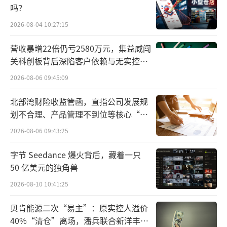
吗？
低，老百姓更愿意到医疗机构买药，这使得零
2026-08-04 10:27:15
售端竞争更激烈，需要密切关注市场动向调整
定价策略。
营收暴增22倍仍亏2580万元，集益威闯
关科创板背后深陷客户依赖与无实控人
尤其是，药企通常不愿意舍弃占据处方药6
困局
2026-08-06 09:45:09
0%以上市场份额的公立医院，因此，与其调低
北部湾财险收监管函，直指公司发展规
药店或医院药价，不如直接对电商平台涨价。
划不合理、产品管理不到位等核心“痛
这或许也可以解释上文提及的比价行动后药
点”
2026-08-06 09:43:25
品“应激性涨价”的原因。
字节 Seedance 爆火背后，藏着一只
50 亿美元的独角兽
2026-08-10 10:41:25
贝肯能源二次“易主”：原实控人溢价
40%“清仓”离场，潘兵联合新洋丰、