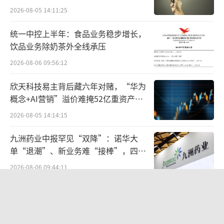
宏科百世拟入主
2026-08-05 14:11:25
统一中控上半年：食品业务稳步增长，
饮品业务除奶茶外全线承压
2026-08-06 09:56:12
可以说，目前的医药市场上，药品合理范
围内的“价差”是正常的。但部分市场主体一
欣天科技易主背后藏六年对赌，“华为
味把价格从“低”往“高”调，显然是违背医
概念+AI营销”溢价难掩52亿重资产考
验
保局政策初衷的。
2026-08-05 14:14:15
有业内人士向健识局分析，多终端价格统
九洲药业中报罕见“双降”：诺华大
单“退潮”、新业务难“接棒”，四大
一是医保改革近年重点工作，这次发函延续的
难关待闯
2026-08-06 09:44:11
是此前“四同药品”的治理，降费是最终目
的，既能减轻患者负担，也能节省医保基
五年来首次中报下滑，统一饮品的存量
金，“各省市都在积极铺开”。
博弈
2026-08-07 09:15:37