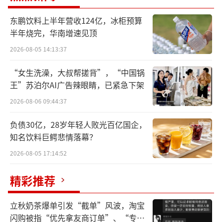
这一政策引发业内轩然大波。比价政策，
东鹏饮料上半年营收124亿，冰柜预算
被市场解读为要在全国范围内形成药价监测
半年烧完，华南增速见顶
的“一盘棋”。然而，院内外市场药品价格形
2026-08-05 14:13:37
成机制完全不同，有政策、市场、成本等多方
“女生洗澡，大叔帮搓背”，“中国锅
因素组成。绝大部分药品零售价不统一，即使
王”苏泊尔AI广告辣眼睛，已紧急下架
规定“统一零售价”，往往也有打折和缺货涨
2026-08-06 09:44:37
价的情况。
负债30亿，28岁年轻人败光百亿国企，
这样的药价局面，怎么统一？
知名饮料巨鳄悲情落幕？
2026-08-05 17:14:52
业内人士告诉健识局，函件下发1个月来，
部分药企受到定价策略压力后，为了避免院
精彩推荐
内“主战场”利益受损，会选择提高线上平台
价格，以达到“多端价格统一”。有长沙的药
立秋奶茶爆单引发“截单”风波，淘宝
闪购被指“优先拿友商订单”、“专挑
店老板接受《每日经济新闻》采访时表示，近