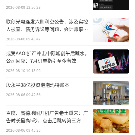
贵的拿”
期频繁收到上游厂家发来的下架药品的“警
2026-08-09 12:56:23
告”甚至直接断供。
联创光电连发六则利空公告，涉及实控
人被查、债务诉讼等问题，会计师事务
近期也有消费者发现，多个常备药品例如
所曾出具“保留意见”
2026-08-06 09:43:47
布地奈德比喷雾、蒲地蓝口服液、阿奇霉素等
都有不同程度地涨价。很多人因此不解：
或受AAOI扩产冲击中际旭创午后跳水，
公司回应：7月订单指引至今有效
比价是为了让老百姓买到便宜的药品，为
2026-08-10 10:13:09
何却演变成了“变相涨价”？
段永平38亿投资泡泡玛特账本
纠正不合理药价并非“一刀切”
2026-08-06 09:42:56
实际上，这次“比价行动”要解决的核心
百度、高德地图开机广告卷土重来：广
问题，是多年来零售药店和医疗机构之间的药
告时长最高5秒，点击后跳转第三方
品差价。
2026-08-06 09:45:35