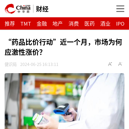
财经
推荐
TMT
金融
地产
消费
医药
酒业
IPO
“药品比价行动”近一个月，市场为何
应激性涨价？
健识局
2024-06-25 16:13:11