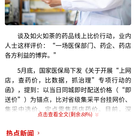
谈及如火如荼的药品线上比价行动，业内
人士这样评价：“一场医保部门、药企、药店
各方利益的博弈。”
5月底，国家医保局下发《关于开展“上网
店，查药价，比数据，抓治理”专项行动的
函》，提到：以当日同城即时配送价格（“即
送价”）为锚点，比对省级集采平台挂网价、
集采中选价、定点零售药店药价。目前，深
点击查看全文(剩余
88
%)
圳、西安、大连已相继开放了医保药品价格查
询。
热点新闻