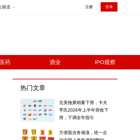
方频道
注册
登录
医药
酒业
IPO观察
热门文章
北美拖累销量下滑，卡夫
亨氏2026年上半年营收下
滑，下调全年指引
方便面业务领涨，统一企