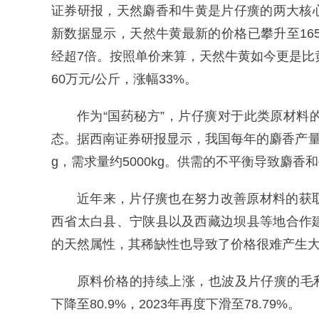
证券研报，天然麝香和牛黄是片仔癀的两大核
新数据显示，天然牛黄最新的价格已攀升至16
经超7倍。按照单价来算，天然牛黄如今更是比黄
60万元/公斤，涨幅33%。
作为“国药秘方”，片仔癀对于此类原材
态。据西南证券研报显示，我国每年的麝香产量约为6
g，需求量约5000kg。供需的不平衡导致麝香
近年来，片仔癀也在努力改善原材料的获
西省太白县、宁陕县以及西藏边坝县等地合作
的天然属性，其稀缺性也导致了价格很难产生
原料价格的持续上涨，也波及片仔癀的毛利率。
下降至80.9%，2023年再度下滑至78.79%。