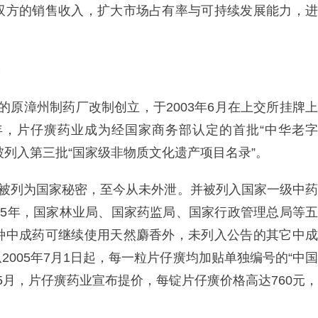
双方的销售收入，扩大市场占有率与可持续发展能力，进
力
6年的原漳州制药厂改制创立，于2003年6月在上交所挂牌上
06年，片仔癀药业成为经国家商务部认定的首批“中华老字
”被列入第三批“国家级非物质文化遗产项目名录”。
艺被列为国家秘密，至今从未外泄。并被列入国家一级中药
05年，国家林业局、国家药监局、国家行政管理总局等五
种中成药可继续使用天然麝香外，未列入公告的其它中成
005年7月1日起，每一粒片仔癀均加贴单独编号的“中国
年5月，片仔癀药业宣布提价，每锭片仔癀价格高达760元，