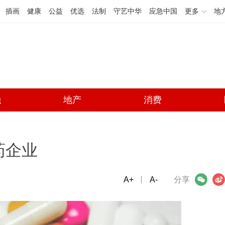
插画
健康
公益
优选
法制
守艺中华
应急中国
更多
地
融
地产
消费
药企业
A+
微信
A-
微博
分享