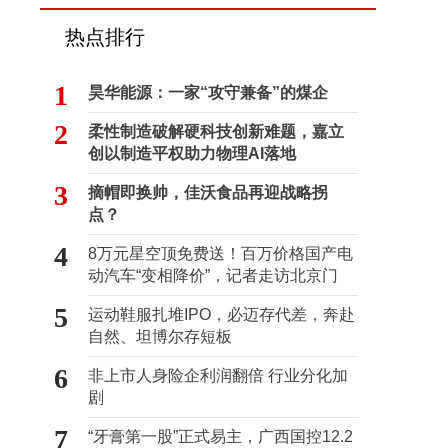
热点排行
1
昊华能源：一家“攻守兼备”的煤企
2
柔性制造破解硬科技创新难题，嘉立
创以制造平权助力物理AI落地
3
摘帽即换帅，佳沃食品再迎战略拐
点？
4
8万元星空顶免费送！百万价格国产电
动汽车“变相降价”，记者走访北京门
店…
5
运动鞋服扎堆IPO，必迈存代差，奔赴
自然、坦博尔存短板
6
非上市人身险企利润翻倍 行业分化加
剧
7
“牙膏第一股”正式易主，广西国控12.2