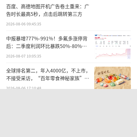
百度、高德地图开机广告卷土重来：广
所上市。
告时长最高5秒，点击后跳转第三方
当前，公司主要从事化学合成多肽药品的
2026-08-06 09:45:35
研发、生产和销售，主要产品包括注射用胸腺
中报暴增777%-991%！多氟多涨停背
法新、注射用生长抑素、原料药等。
后：二季度利润环比暴跌50%-80%，
是黄金坑还是陷阱？
2026-08-07 10:05:35
近年来，随着医药体制改革不断深入，在
医保控费的大背景下，受宏观经济、行业政策
全球排名第二，年入4000亿，不上市，
等多方面因素的影响，医药行业市场竞争加
不接受采访，“百年零食神秘家族”浮
出水面？
剧，公司化学合成多肽药品经营业绩下滑。
2026-08-06 17:10:48
2016年-2023年，公司连续8年扣非净利润
统一中控上半年：食品业务稳步增长，
饮品业务除奶茶外全线承压
亏损，合计约7.23亿元，期间，营业收入在3亿
2026-08-06 09:56:12
元左右徘徊。
江小白起诉东方甄选案结果公布：构成