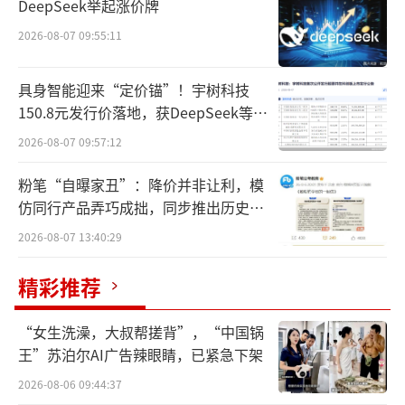
DeepSeek举起涨价牌
尽管，双成药业（002693.SZ）连续发布
2026-08-07 09:55:11
股票交易异常波动风险预警，但始终无法阻止
股价飞涨的势头。
具身智能迎来“定价锚”！宇树科技
150.8元发行价落地，获DeepSeek等豪
昨日，公司股票依旧以涨停开盘并一直持
华战配加持
2026-08-07 09:57:12
续到午后。尾盘时，突然大跳水，随即又快速
拉升，上演了一出惊心动魄的“天地天”走
粉笔“自曝家丑”：降价并非让利，模
仿同行产品弄巧成拙，同步推出历史学
势，全天仍以涨停收盘。
员退费方案
2026-08-07 13:40:29
双成药业的这一波疯涨，直接引爆点是公
精彩推荐
司正在筹划的重大资产重组。通过本次交易，
公司的主业，将从当前的医药切换至具有更强
“女生洗澡，大叔帮搓背”，“中国锅
科技属性、更有成长潜力的芯片赛道。
王”苏泊尔AI广告辣眼睛，已紧急下架
8月27日盘后，公司披露相关公告，筹划重
2026-08-06 09:44:37