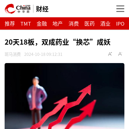
财经
推荐
TMT
金融
地产
消费
医药
酒业
IPO
20天18板，双成药业“换芯”成妖
斑马消费
2024-10-18 09:12:31