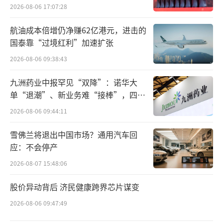
2026-08-06 17:07:28
式，20个交易日，已累计收获18个涨停板。股
价从8月27日的5.22元，飙升至昨日收盘的23.4
航油成本倍增仍净赚62亿港元，进击的
国泰靠“过境红利”加速扩张
7元，期间累计涨幅接近350%，总市值97.33亿
元。
2026-08-06 09:38:43
九洲药业中报罕见“双降”：诺华大
单“退潮”、新业务难“接棒”，四大
难关待闯
2026-08-06 09:44:11
雪佛兰将退出中国市场？通用汽车回
应：不会停产
2026-08-07 15:48:06
股价异动背后 济民健康跨界芯片谋变
买个芯赛道
2026-08-06 09:47:49
双成药业成立于2000年，2012年登陆深交