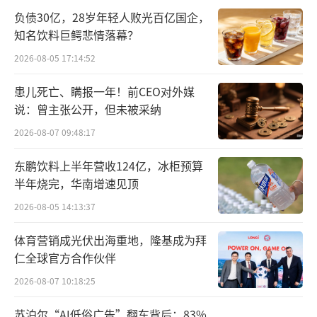
大资产重组并停牌。但奇怪的是，27日当天，
负债30亿，28岁年轻人败光百亿国企，
双成药业的股票就突然来了一波大行情，收盘
知名饮料巨鳄悲情落幕？
大涨9.21%。
2026-08-05 17:14:52
而将时间线进一步拉长，多年业绩不佳的
患儿死亡、瞒报一年！前CEO对外媒
说：曾主张公开，但未被采纳
双成药业，却在一段时间，表现出了远优于大
盘和行业整体的势头。
2026-08-07 09:48:17
东鹏饮料上半年营收124亿，冰柜预算
数据显示，停牌前的20个交易日内，公司
半年烧完，华南增速见顶
股价累计涨幅24.88%，而同期，深证成指（39
2026-08-05 14:13:37
9001.SZ）涨幅为-4.31%；深证医药卫生行业
指数（399618.SZ）涨幅为-3.23%。剔除大盘
体育营销成光伏出海重地，隆基成为拜
仁全球官方合作伙伴
因素影响和同行业板块影响后，公司股价期间
2026-08-07 10:18:25
涨幅分别为29.19%和28.11%。
苏泊尔“AI低俗广告”翻车背后：83%