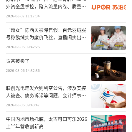
外资全盘掌控，陷入流量内卷、质量频
发的负循环
2026-08-07 11:17:34
“超女”陈西贝被曝售假：百元羽绒服
号称鹅绒实为廉价飞丝，直播间卖出超
百万元
2026-08-06 09:42:26
对于公司股价异常上涨，有投资者和媒体
质疑，存在内幕消息提前泄露的可能。双成药
贡茶被卖了
业方面表示，交易磋商过程中，公司采取了严
2026-08-06 14:32:36
格的保密措施并及时对内幕知情人进行了登记
和上报。
联创光电连发六则利空公告，涉及实控
人被查、债务诉讼等问题，会计师事务
9月11日，公司披露重组预案并复牌，股价
所曾出具“保留意见”
2026-08-06 09:43:47
更是如坐上了火箭一般，直线蹿升。到10月9
中国内地市场托底，太古可口可乐2026
日，连续13个交易日涨停。随后两个交易日，
上半年营收创新高
跌停回调，10月14日之后，又开启了涨停模