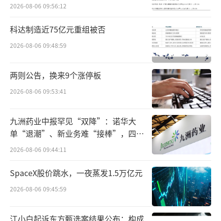
个品牌的收入为12.5亿元，同比增加57.2%，
2026-08-06 09:56:12
其中，号称“跑鞋中的劳斯莱斯”索康尼单品
科达制造近75亿元重组被否
牌收入突破10亿元。
2026-08-06 09:48:59
时尚产业独立分析师、上海良栖品牌管理
两则公告，换来9个涨停板
有限公司创始人程伟雄认为，索康尼2024年收
2026-08-06 09:53:41
入增长近60%，这一表现证明了特步通过收购
国际品牌切入高端细分市场的战略有效性。特
九洲药业中报罕见“双降”：诺华大
步未来增长潜力将依托于主品牌与索康尼、迈
单“退潮”、新业务难“接棒”，四大
乐的协同效应，以及马拉松赛事等专业场景的
难关待闯
2026-08-06 09:44:11
品牌渗透率提升
SpaceX股价跳水，一夜蒸发1.5万亿元
数据显示，索康尼在马拉松赛事穿着率持
2026-08-06 09:45:59
续领先，广州马拉松达40.3%、成都马拉松47.
6%，带动专业运动分部收入增长57.2%。C202
江小白起诉东方甄选案结果公布：构成