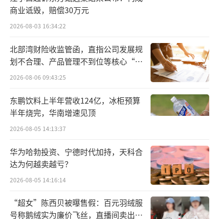
系列跑鞋、竞速家族产品线完善，形成技术壁
商业诋毁，赔偿30万元
垒。
2026-08-03 16:34:22
北部湾财险收监管函，直指公司发展规
主品牌稳健增长通过“专业影响大众”策
划不合理、产品管理不到位等核心“痛
略，主品牌鞋类收入80.54亿元，同比增加15.
点”
2026-08-06 09:43:25
9%，跑鞋品类占比提升至59.3%。PG7慢跑鞋
等单品热销，支撑大众市场基本盘。
东鹏饮料上半年营收124亿，冰柜预算
半年烧完，华南增速见顶
渠道优化，特步国内成人门店6382家，儿
2026-08-05 14:13:37
童门店1584家；索康尼门店增至145家，主要
华为哈勃投资、宁德时代加持，天科合
布局一二线城市。线下渠道占比超90%，但电
达为何越卖越亏？
商增速显著。特步关闭低效门店，强化高线城
2026-08-05 14:16:14
市专业运动体验店布局，同时电商占比提升至2
0%以上，双11期间跑鞋销售额同比增长59%。
“超女”陈西贝被曝售假：百元羽绒服
号称鹅绒实为廉价飞丝，直播间卖出超