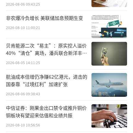
点”
2026-08-06 09:43:25
非农爆冷负增长 美联储加息预期生变
2026-08-10 11:00:21
贝肯能源二次“易主”：原实控人溢价
40%“清仓”离场，潘兵联合新洋丰、
宏科百世拟入主
2026-08-05 14:11:25
航油成本倍增仍净赚62亿港元，进击的
国泰靠“过境红利”加速扩张
2026-08-06 09:38:43
中信证券：刚果金出口禁令或推升铜价
铜板块有望迎来估值和业绩共振
2026-08-10 10:56:56