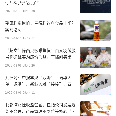
停！8月行情变了？
2026-08-10 10:51:38
受惠利率影响，三得利饮料食品上半年
实现增利
2026-08-10 15:19:11
“超女”陈西贝被曝售假：百元羽绒服
号称鹅绒实为廉价飞丝，直播间卖出超
百万元
2026-08-06 09:42:26
九洲药业中报罕见“双降”：诺华大
单“退潮”、新业务难“接棒”，四大
难关待闯
2026-08-06 09:44:11
北部湾财险收监管函，直指公司发展规
划不合理、产品管理不到位等核心“痛